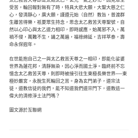
受苦，輪回報對無有了時，特具大悲大願，大聖大慈之仁
心，發清靜心，廣大願，謹遵元始（自然）教旨，普渡群
生離苦得樂，祇要眾生持念，思念太乙救苦天尊聖號，自
然以心印心與太乙道力相印，即時感應，始萬邪不入，萬
禍不侵，萬難不生，誦之萬遍，福祿綿延，吉祥萃泰，壽
命永保遐年。
在世能抱自己之一與太乙救苦天尊之一相印，即能化娑婆
世界為蓮花邦，清靜無染，因心淨而國土淨。臨終前不忘
憶念太乙救苦天尊，則即時被接引往生東極長樂世界──東
極妙嚴宮，永脫生死輪回之苦。身為玄門弟子，道宗法
徒，道教信徒的我們，能不知道我們道宗門下，道教這一
偉大的清修淨土法門嗎？
圖文源於互聯網