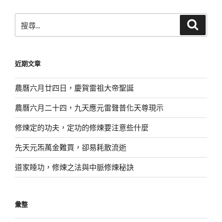
搜
搜
尋
尋
關
鍵
近期文章
字:
農曆六月廿四日，慶賀雷祖大帝聖誕
農曆六月二十四，九天應元雷聲普化天尊現示
修煉定的功夫，定功的修煉要注意些什麼
先天元炁萬金難買，卻易耗散流逝
道家睡功，修煉之法與中脈修煉秘訣
彙整