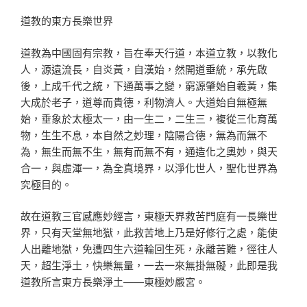
道教的東方長樂世界
道教為中國固有宗教，旨在奉天行道，本道立教，以教化
人，源遠流長，自炎黃，自漢始，然開道垂統，承先啟
後，上成千代之統，下通萬事之變，窮源肇始自羲黃，集
大成於老子，道尊而貴德，利物濟人。大道始自無極無
始，垂象於太極太一，由一生二，二生三，複從三化育萬
物，生生不息，本自然之妙理，陰陽合德，無為而無不
為，無生而無不生，無有而無不有，通造化之奧妙，與天
合一，與虛渾一，為全真境界，以淨化世人，聖化世界為
究極目的。
故在道教三官感應妙經言，東極天界救苦門庭有一長樂世
界，只有天堂無地獄，此救苦地上乃是好修行之處，能使
人出離地獄，免遭四生六道輪回生死，永離苦難，徑往人
天，超生淨土，快樂無量，一去一來無掛無礙，此即是我
道教所言東方長樂淨土——東極妙嚴宮。