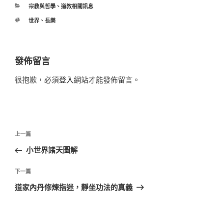
分
宗教與哲學
、
道教相關訊息
類
標
世界
、
長樂
籤
發佈留言
很抱歉，必須
登入
網站才能發佈留言。
文
上
上一篇
章
一
小世界諸天圖解
導
篇
覽
文
下
下一篇
章
一
道家內丹修煉指迷，靜坐功法的真義
篇
文
章