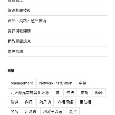
網路相關技術
資訊、網路、通訊技術
資訊與軟硬體
道教相關訊息
電信網路
標籤
Management
Network Installation
中醫
九天應元雷神普化天尊
佛
佛法
佛說
修煉
修道
內丹
內丹功
六祖壇經
呂仙祖
呂喦
呂洞賓
地藏王菩薩
夏至