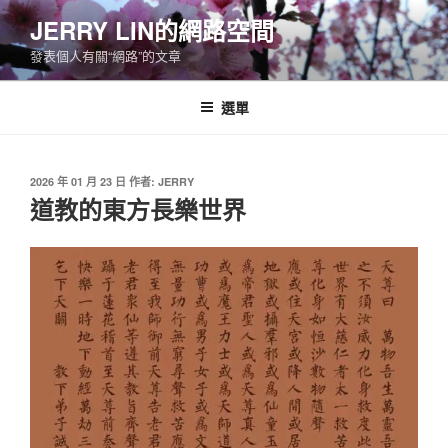
跳
JERRY LIN的網路空間
至
發表個人有關“網路”的文章
主
要
內
選單
容
發
2026 年 01 月 23 日
作者:
JERRY
佈
道教的東方長樂世界
於