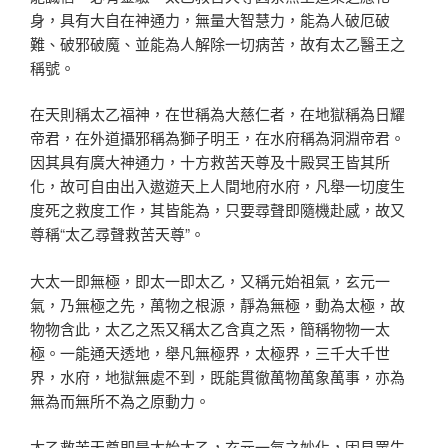
身，具有大自在神通力，無量大智慧力，能為人破厄破
難、破邪破魔、並能為人解除一切病苦，故有太乙醫王之
稱號。
在天則稱太乙福神，在世稱為大慈仁者，在地獄稱為日耀
帝君，在外道攝邪稱為獅子明王，在水府稱為洞淵帝君。
因其具有廣大神通力，十方救苦天尊及十殿冥王皆其所
化，故可自由出入遨遊天上人間地府水府，凡舉一切度生
度死之救度工作，其皆能為，只要尋聲即隨機赴感，故又
尊稱“太乙尋聲救苦天尊”。
大太一即無極，即太一即太乙，又稱元始祖氣，玄元一
氣，乃無極之先，萬物之根源，靜為無極，動為太極，故
物物含此，太乙之炁又稱太乙含真之炁，簡稱物物一太
極。一能通天透地，舉凡無極界，太極界，三千大千世
界，水府，地獄無處不到，既能貫徹萬物萬象萬事，亦為
無為而無所不為之原動力。
太乙救苦天尊即是太始太乙，玄元一氣之妙化，因見眾生