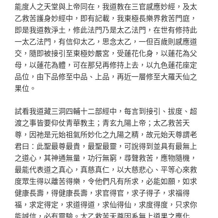
能度人之天堂與上帝同在，我道教在三官感應妙經，及太
乙救苦護身妙經中，即有記載，我東極長樂界救苦門庭，
即是我道教淨土，修此法門乃是太乙法門，在世有修持此
一太乙法門，有信仰太乙，思念太乙，一但百歲則感應道
交，隨即被接引至東極妙嚴宮，受蓮花化身，以蓮花為父
母，以蓮花為體，可在那兒再修持上去，以九色蓮花座定
品位，由下品修至中品、上品，再近一層修至大羅天仙之
果位。
試看我道藏三洞四輔十二部經中，每言到接引、拔度、超
渡之事皆要仰仗青華教主；青玄九陽上帝；太乙救苦天
尊，因祂是元始祖氣所妙化之九陽之精，故元始天尊謂老
君曰：此聖最尊最貴，最聖最靈，可說得到並具有最無上
之道心，其神通無量，功行無窮，尋聲救苦，應物隨機，
最能代表道之真心，真慈真仁，以大慈悲心、平等心來救
度眾生得以離苦得樂，令他們凡有所求，必能如願，如求
健康長壽，得健康長壽，求官得官，求子得子，求福得
福，求定得定，求道得道，求仙得仙，求度得度，只求你
能誠信，必有靈驗。太乙救苦天尊因系無上道果之應化