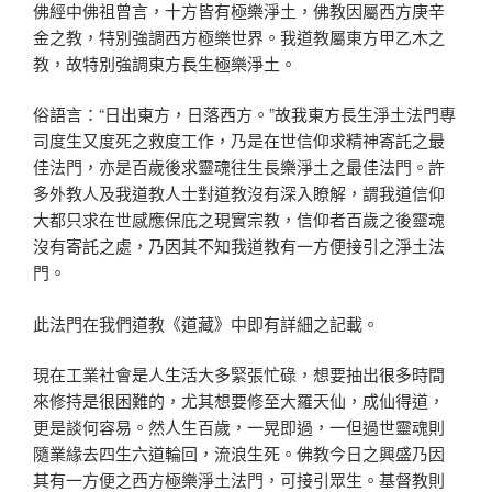
佛經中佛祖曾言，十方皆有極樂淨土，佛教因屬西方庚辛
金之教，特別強調西方極樂世界。我道教屬東方甲乙木之
教，故特別強調東方長生極樂淨土。
俗語言：“日出東方，日落西方。”故我東方長生淨土法門專
司度生又度死之救度工作，乃是在世信仰求精神寄託之最
佳法門，亦是百歲後求靈魂往生長樂淨土之最佳法門。許
多外教人及我道教人士對道教沒有深入瞭解，謂我道信仰
大都只求在世感應保庇之現實宗教，信仰者百歲之後靈魂
沒有寄託之處，乃因其不知我道教有一方便接引之淨土法
門。
此法門在我們道教《道藏》中即有詳細之記載。
現在工業社會是人生活大多緊張忙碌，想要抽出很多時間
來修持是很困難的，尤其想要修至大羅天仙，成仙得道，
更是談何容易。然人生百歲，一晃即過，一但過世靈魂則
隨業緣去四生六道輪回，流浪生死。佛教今日之興盛乃因
其有一方便之西方極樂淨土法門，可接引眾生。基督教則