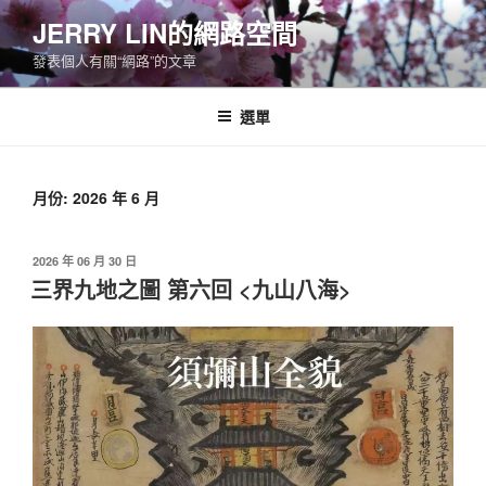
跳
JERRY LIN的網路空間
至
發表個人有關“網路”的文章
主
要
內
選單
容
月份:
2026 年 6 月
發
2026 年 06 月 30 日
佈
三界九地之圖 第六回 <九山八海>
於