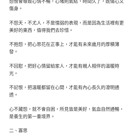
怨恨會導致心情不暢，心堵則氣結，時間久了，既傷心又
傷身。
不怨天，不尤人，不是懦弱的表現，而是因為生活裡有更
美好的東西，值得我們去珍惜。
不抱怨，把心思花在正事上，才能有未來歲月的厚積薄
發。
不回懟，把好心情留給家人，才能有親人相伴的溫暖時
光。
不記恨，把溫暖都留在心間，才能有內心長久的澄明通
透。
心不藏怨，就不會自困，所見皆是美好，氣血自然通暢，
是養生的第一重境界。
二、寡思