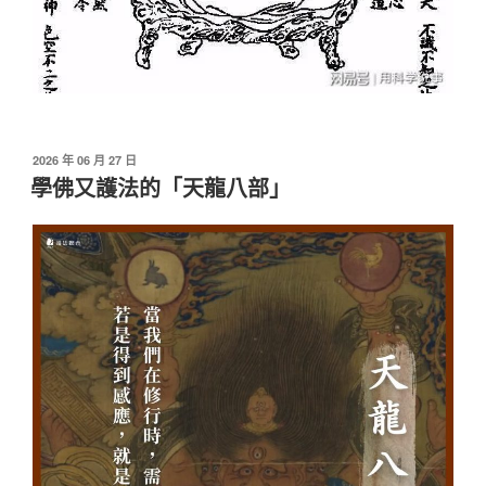
發
2026 年 06 月 27 日
佈
學佛又護法的「天龍八部」
於