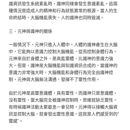
識資訊發生系統紊亂時，識神同樣會發生意識紊亂。這兩
種情況是造成人的精神和行為狀態異常的根源。當人的生
命終結時，大腦機能喪失，人的識神也同時毀滅。
三、元神與識神的關係
一般情況下，元神只進入人體中。人體的識神產生在大腦
中，它能夠以意識力控制大腦機能，從而控制身體行為。
元神來自於身體之外，是高能靈體，比識神的意識力強
大。但是，識神是大腦機能與知識資訊合成的，當識神的
意識力非常強大時，大腦機能和身體行為完全由識神控
制，元神與大腦無法溝通，發揮不了靈性作用。
由於元神是高靈意識體，具有靈性，而識神只是意識體，
沒有靈性，當大腦完全被識神控制時，思維就缺乏靈性。
有時候識神活動太累歇息一會兒時，元神得以接觸大腦資
訊並控制大腦，就會發出靈性意識，這就是人們感受到的”
靈感”。