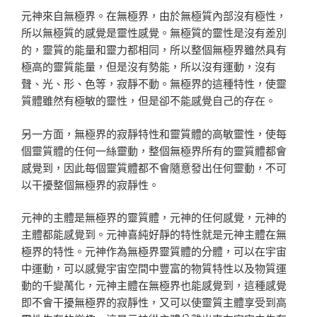
元神來自無極界。在無極界，由於無極質內部沒有極性，
所以無極質的感覺是靈性感覺。無極質的靈性是沒有差別
的，靈質的能量和靈力都相同，所以整個無極界雖然具有
極高的靈質能量，但是沒有勢能，所以沒有運動，沒有
聲、光、形、色等，寂靜不動。無極界的這種特性，使靈
質體雖然有極敏的靈性，但是卻不能感覺自己的存在。
另一方面，無極界的寂靜特性和靈質體的高敏靈性，使每
個靈質體的任何一絲靈動，整個無極界所有的靈質體都會
感覺到，因此每個靈質體都不會隨意發出任何靈動，不可
以干擾整個無極界的寂靜性。
元神的主體是無極界的靈質體，元神的任何感覺，元神的
主體都能感覺到。元神喜純好靜的特性就是元神主體在無
極界的特性。元神作為無極界靈質體的分體，可以在宇宙
中運動，可以感覺宇宙空間中豐富的物質特性以及物質運
動的千變萬化，元神主體在無極界也能感覺到，這種感覺
即不會干擾無極界的寂靜性，又可以使靈質主體享受到高