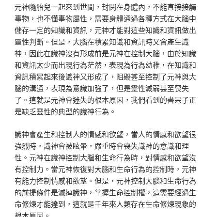
元神隨胎兒一起來到世間，封閉在身體內，不能直接接觸
事物，也不懂事物屬性，需要身體通過各種方式在大腦中
儲存一定的知識和資訊，元神才能對這些知識和資訊做出
靈性判斷。但是，大腦在積累知識和資訊時又會產生識
神，因此在識神沒有形成前是元神在控制大腦，由於知識
和資訊太少而出現行為茫然，表現為行為幼稚，在知識和
資訊積累起來後識神又形成了，阻礙甚至控制了元神與大
腦的溝通，表現為意識加強了，但是靈性減弱甚至喪失
了。這就是元神會迷失的根本原因，我們看到的書呆子正
是缺乏靈性的典型的識神行為。
識神會產生和控制人的情感和欲望，當人的情感和欲望很
強烈時，識神會被眩暈，嚴重時會喪失識神的意識和理
性。元神在識神控制大腦和生命行為時，對情感和欲望沒
有控制力。當元神恢復對大腦和生命行為的控制時，元神
有能力控制情感和欲望。但是，元神控制大腦和生命行為
的前提條件是滅掉識神，掌握生命控制權，這需要經過生
命修煉才能達到，這就是千年來人類存在生命修煉現象的
根本原因。