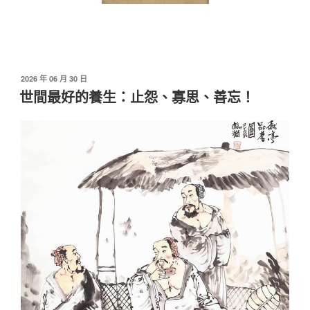
發
2026 年 06 月 30 日
佈
世間最好的養生：止怨、寡思、善忘！
於