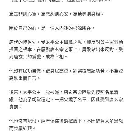
忘是非則心寬，忘恩怨則心安，忘榮辱則身輕。
困於自己的心，是一個人內耗的根源所在。
唐代的陸象先，受太平公主舉薦之恩，卻反對公主黨羽動
搖國之根本，在廢黜唐玄宗之事上，勇敢站出來反對，受
到唐玄宗的賞識，成為宰相。
他沒有居功自傲，雖身居高位，卻選擇忘記功勞，不為登
高跌重而自苦。
後來，太平公主一党被滅。唐玄宗命陸象先按照名單清
繳，他為了朝堂穩定，一把火燒了名單，因此受到唐玄宗
責罰。
他也沒有記恨，經歷傷痛後選擇放下，不因背負太多恩怨
而步履維艱。