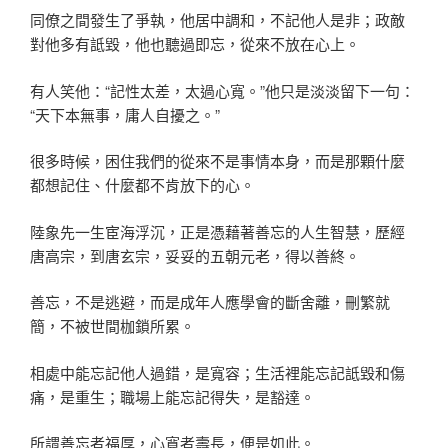
同僚之間發生了爭執，他居中調和，不記他人是非；政敵
對他多有詆毀，他也聽過即忘，從來不放在心上。
有人笑他：“記性太差，太過心寬。”他只是淡淡留下一句：
“天下本無事，庸人自擾之。”
很多時候，困住我們的從來不是事情本身，而是那顆什麼
都想記住、什麼都不肯放下的心。
陸象先一生宦海浮沉，正是憑藉著善忘的人生智慧，歷經
唐高宗，到唐玄宗，妥妥的五朝元老，得以善終。
善忘，不是逃避，而是成年人應學會的斷舍離，刪繁就
簡，不被世間枷鎖所累。
相處中能忘記他人過錯，是寬容；生活裡能忘記詆毀和傷
痛，是重生；職場上能忘記得失，是豁達。
所謂善忘者福厚，心寬者壽長，便是如此。