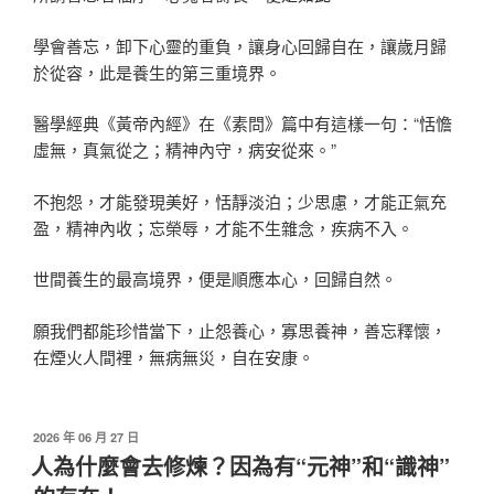
學會善忘，卸下心靈的重負，讓身心回歸自在，讓歲月歸
於從容，此是養生的第三重境界。
醫學經典《黃帝內經》在《素問》篇中有這樣一句：“恬憺
虛無，真氣從之；精神內守，病安從來。”
不抱怨，才能發現美好，恬靜淡泊；少思慮，才能正氣充
盈，精神內收；忘榮辱，才能不生雜念，疾病不入。
世間養生的最高境界，便是順應本心，回歸自然。
願我們都能珍惜當下，止怨養心，寡思養神，善忘釋懷，
在煙火人間裡，無病無災，自在安康。
發
2026 年 06 月 27 日
佈
人為什麼會去修煉？因為有“元神”和“識神”
於