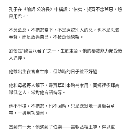
孔子在《論語·公冶長》中稱讚：“伯夷、叔齊不念舊惡，怨
是用希。”
不念舊惡，不抱怨當下，不是原諒別人的惡，也不是忍氣
吞聲，而是放過自己，不被煩惱綁架。
劉惔是“魏晉八君子”之一，生於東晉。他的鑒裁能力頗受後
人追捧。
他雖出生在官宦世家，但幼時的日子並不好過。
他和母親寄人籬下，靠賣草鞋來貼補家用。同鄉裡多拜高
踩低之人，常對他言語侮辱。
他不爭搶，不抱怨，也不回應，只是默默地一邊編著草
鞋，一邊用功讀書。
直到有一天，他遇到了伯樂——當朝丞相王導，得以重