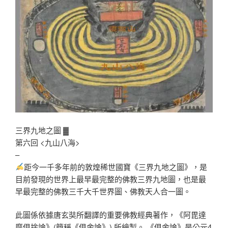
三界九地之圖 ▓
第六回 <九山八海>
–
距今一千多年前的敦煌稀世國寶《三界九地之圖》，是
目前發現的世界上最早最完整的佛教三界九地圖，也是最
早最完整的佛教三千大千世界圖、佛教天人合一圖。
此圖係依據唐玄奘所翻譯的重要佛教經典著作，《阿毘達
摩俱捨論》(簡稱《俱舍論》) 所繪製。 《俱舍論》是公元4