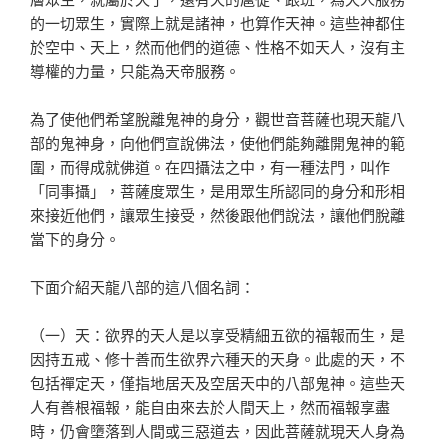
的一切眾生，實際上就是諸神，也算作天神。這些神都住
於空中、天上，然而他們的道德、性格不如天人，沒有主
導權的力量，只能為天帝服務。
為了使他們希望脫離鬼神的身分，觀世音菩薩也現天龍八
部的鬼神身，向他們宣說佛法，使他們能夠離開鬼神的範
圍，而得成就佛道。在四攝法之中，有一種法門，叫作
「同事攝」，菩薩度眾生，是用眾生所認同的身分和形相
來接近他們，讓眾生接受，然後跟他們說法，讓他們脫離
當下的身分。
下面介紹天龍八部的這八個名詞：
（一）天：欲界的天人是以享受精細五欲的福報而生，是
因持五戒、修十善而生欲界六種天的天身。此處的天，不
包括禪定天，僅指地居天及空居天中的八部鬼神。這些天
人有善根福報，能自由來去於人間天上，然而福報享盡
時，仍會墮落到人間或三惡道去，因此菩薩就現天人身為