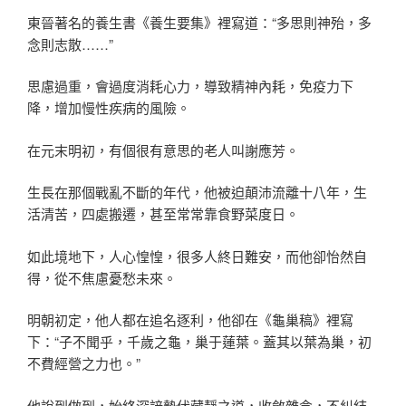
東晉著名的養生書《養生要集》裡寫道：“多思則神殆，多
念則志散……”
思慮過重，會過度消耗心力，導致精神內耗，免疫力下
降，增加慢性疾病的風險。
在元末明初，有個很有意思的老人叫謝應芳。
生長在那個戰亂不斷的年代，他被迫顛沛流離十八年，生
活清苦，四處搬遷，甚至常常靠食野菜度日。
如此境地下，人心惶惶，很多人終日難安，而他卻怡然自
得，從不焦慮憂愁未來。
明朝初定，他人都在追名逐利，他卻在《龜巢稿》裡寫
下：“子不聞乎，千歲之龜，巢于蓮葉。蓋其以葉為巢，初
不費經營之力也。”
他說到做到，始終深諳蟄伏藏靜之道，收斂雜念，不糾結