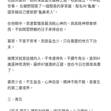
世事。 在鄉野間築了一個簡易的茅草屋，取名叫“龜巢”，
還笑稱自己便是那“龜巢老人”。
在他眼中，思慮繁雜是最消耗心神的，與其耗神想東想
西，不如閑雲野鶴的日子來得自在。
寡思，不是不思考，而是妄念少，只在需要的地方下功
夫。
謝應芳就是這樣的人，不考慮得失，不鑽牛角尖。直到81
歲還神思清明，最終97歲壽終正寢，放在今日也算是高夀
了。
寡思少言，不生妄念，心神自安，精神不耗不散，是養生
的第二重境界。
三、善忘
《莊子·達生》裡有句話是：“知忘是非，心之適也。”