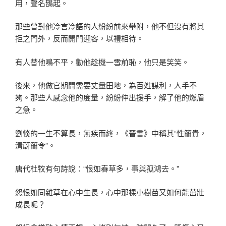
用，聲名鵲起。
那些曾對他冷言冷語的人紛紛前來攀附，他不但沒有將其
拒之門外，反而開門迎客，以禮相待。
有人替他鳴不平，勸他趁機一雪前恥，他只是笑笑。
後來，他做官期間需要丈量田地，為百姓謀利，人手不
夠。那些人感念他的度量，紛紛伸出援手，解了他的燃眉
之急。
劉惔的一生不算長，無疾而終，《晉書》中稱其“性簡貴，
清蔚簡令”。
唐代杜牧有句詩說：“恨如春草多，事與孤鴻去。”
怨恨如同雜草在心中生長，心中那棵小樹苗又如何能茁壯
成長呢？