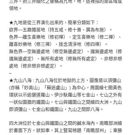
三界。把三界細化之後稱為九地，地，這裡指的是區域或
領地。
★九地是從三界演化出來的，簡單分類如下：
欲界—五趣雜居地（持五戒、修十善、廣為布施）。
色界—離生喜樂地（修初禪）、定生喜樂地（修二禪）、
離喜妙樂地（修三禪）、捨念清淨地（修四禪）。
無色界—空無邊處地（修空無邊處定）、識無邊處地（修
識無邊處定）、無所有處地（修無所有處定）、非想非想
處地（修非想非想處定）。
–
★九山八海 : 九山八海位於地獄的上方，圖像是以須彌山
(亦稱「妙高山」「蘇迷盧山」) 為中心，周圍繪七圈黃色
環狀以示逾健達羅山、伊沙馱羅山等七金山，七山之外有
一狀似圍牆的鐵圍山，七山與鐵圍山之間繪四大洲。九山
即須彌山、七金山和鐵圍山，九山之間即八海。
四大洲位於七金山與鐵圍山之間的鹹水海內。南瞻部洲繪
於畫面下方，狀如車，其上豎寫榜題「南瞻部州」；東勝