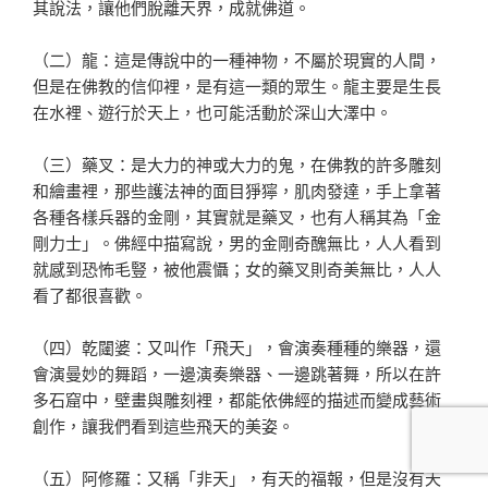
其說法，讓他們脫離天界，成就佛道。
（二）龍：這是傳說中的一種神物，不屬於現實的人間，
但是在佛教的信仰裡，是有這一類的眾生。龍主要是生長
在水裡、遊行於天上，也可能活動於深山大澤中。
（三）藥叉：是大力的神或大力的鬼，在佛教的許多雕刻
和繪畫裡，那些護法神的面目猙獰，肌肉發達，手上拿著
各種各樣兵器的金剛，其實就是藥叉，也有人稱其為「金
剛力士」。佛經中描寫說，男的金剛奇醜無比，人人看到
就感到恐怖毛豎，被他震懾；女的藥叉則奇美無比，人人
看了都很喜歡。
（四）乾闥婆：又叫作「飛天」，會演奏種種的樂器，還
會演曼妙的舞蹈，一邊演奏樂器、一邊跳著舞，所以在許
多石窟中，壁畫與雕刻裡，都能依佛經的描述而變成藝術
創作，讓我們看到這些飛天的美姿。
（五）阿修羅：又稱「非天」，有天的福報，但是沒有天