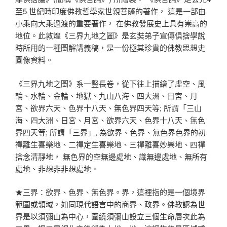
至5 世紀時印度佛教哲學家世親菩薩的著作， 這是一部由
小乘向大乘過渡的重要著作， 在佛教發展史上具有崇高的
地位。此敦煌《三界九地之圖》是玄奘弟子宣傳俱捨學說
時所用的一種圖解講義稿，是一份極其珍貴的佛教思想史
圖像資料。
《三界九地之圖》系一豎長卷，從下往上描繪了虛空、風
輪、水輪、金輪、地獄、九山八海、四大洲、日宮、月
宮、欲界六天、色界十八天、無色界四天等; 所謂「三山
海、四大洲、日宮、月宮、欲界六天、色界十八天、無色
界四天等; 所謂「三界」, 為欲界、色界、無色界色界的初
禪離生喜樂地、二禪定生喜樂地、三禪離喜妙樂地、四禪
捨念清靜地， 無色界的空無邊處地、識無邊處地、無所有
處地、非想非非想處地。
★三界：欲界、色界、無色界。界，這裡指的是一個境界
範圍或領域，如同現代語言中的商界、政界。佛教認為世
界是以須彌山為中心，圍繞須彌山設立三個生命層次此為