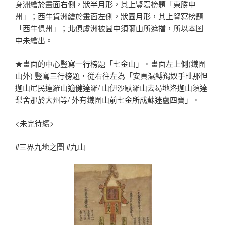
身洲繪於畫面右側，狀半月形，其上豎寫榜題「東勝申
州」；西牛貨洲繪於畫面左側，狀圓月形，其上豎寫榜題
「西牛俱州」；北俱盧洲被圖中須彌山所遮擋，所以本圖
中未繪出。
★畫面的中心豎寫一行榜題「七金山」。畫面左上側(鐵圍
山外) 豎寫三行榜題，從右往左為「安頁濕縛羯奴手毗那怛
迦山尼民達羅山逾健達羅/ 山伊沙馱羅山去曷地洛迦山須達
梨舍那於大州等/ 外有鐵圍山前七金所成蘇迷盧四寶」。
<未完待續>
#三界九地之圖 #九山