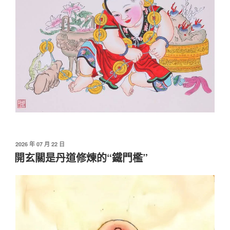
發
2026 年 07 月 22 日
佈
開玄關是丹道修煉的“鐵門檻”
於