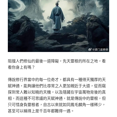
阻擋人們修仙的最後一道障礙，先天靈根的所在之地，看
看你身上有嗎？
傳說修行界當中的每一位奇才，都具有一種得天獨厚的天
賦神通，能夠讓他們比尋常之人更加親近于大道，從而窺
探到常人難以知曉的天機，以及隱藏在宇宙萬物背後的真
相，而這種不可思議的天賦神通，就是傳說中的靈根，但
只可惜身負靈根者，自古以來就如同鳳毛麟角一樣稀少，
甚至可以稱得上是千百年都難得一遇。