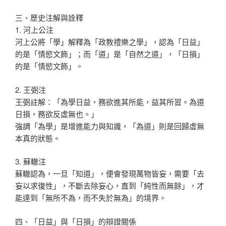
三、歷史注解與詮釋
1. 河上公注
河上公將「學」解釋為「政教禮樂之學」，認為「日益」
的是「情慾文飾」；而「道」是「自然之道」，「日損」
的是「情慾文飾」。
2. 王弼注
王弼註解：「為學日益，務欲進其所能，益其所習。為道
日損，務欲反虛無也。」
強調「為學」是增進能力與知識，「為道」則是回歸虛無
本真的狀態。
3. 蘇轍注
蘇轍認為，一旦「知道」，便會發現萬物皆妄，需要「去
妄以求復性」，不斷去除妄心，直到「純性而無餘」，才
能達到「無所不為，而不失於無為」的境界。
四、「日益」與「日損」的辯證關係