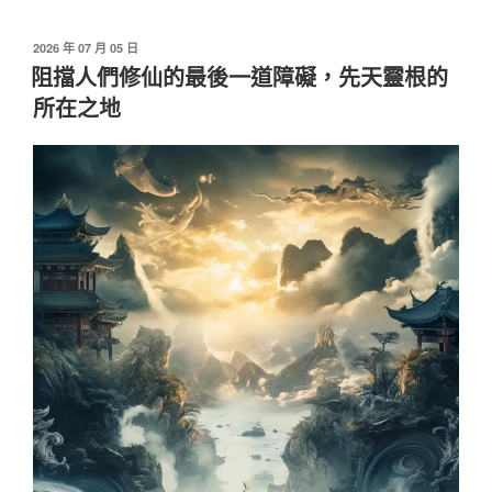
發
2026 年 07 月 05 日
佈
阻擋人們修仙的最後一道障礙，先天靈根的
於
所在之地