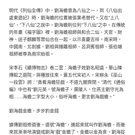
明代《列仙全傳》中，劉海蟾曾為八仙之一，到《八仙出
處東遊記》時，劉海蟾的位置被張果老替代。又在“上八
仙”、“下八仙”之說中，劉海蟾則位列“下八仙”之中。在傳統
的年畫《福字圖》裡，劉海蟾祖師與和合二仙、天官、財
神、送子麒麟等眾仙合在一起，以示喜慶吉祥。南宋時，
中國南、北割據，劉祖與鐘離祖師、呂洞賓祖師、張伯端
祖師被尊為南宗始祖。
宋李石《續博物志》卷二雲：海蟾子姓劉名昭遠，華山陳
摶館之道院，與種放往來。蓋五代宋初人。宋柳永《巫山
一段雲》詞：“貪看海蟾狂戲，不道九關齊閉。”清代《通俗
編》中也有“劉元英，號海蟾子，廣陵人，仕燕主劉守光為
相……海蟾二字型大小，俗呼海蟾，更言劉海戲蟾。”
劉海戲金蟾，步步釣金錢
據傳劉祖修道後，道號“海蟾”，連起來就叫作劉海蟾，而後
來就漸漸地演變成劉海“戲”金蟾了。金蟾以金為食，劉海捉