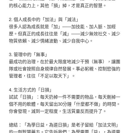
的核心能力上，其他「損」掉，才是真正的智慧。
2. 個人成長中的「加法」與「減法」
很多人認為成長就是「加」——加技能、加人脈、加經
歷。但真正的成長往往是「減」——減少無效社交、減少
物質依賴、減少情緒波動、減少自我中心。
3. 管理中的「無事」
最成功的治理，在於最大限度地減少干預（無事），讓團
隊或社會按照自身規律自然發展。事必躬親、控制慾強的
管理者，往往「不足以取天下」。
4. 生活方式的「日損」
試試「日損」：每天扔掉一件不需要的物品，每天刪掉一
個不用的軟體，每天留出30分鐘「什麼都不做」的時間。
你會發現，減到一定程度，生活質量反而提升了。
總結：「為學日益，為道日損」是老子留給「加法文明」
的一劑智慧藥方。它告訴我們：為學需要「益」，為道需