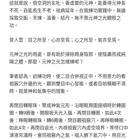
這就是說，借空洞的玄牝，養虛靈的元神，能養得元神長
不死，自能長生不老，祛病延年。在我練功實踐中，無論
採取交姤、烹煉、溫養、結丹，無不靠元神之光觀照之
功。
昔人雲：目之所至，心亦至焉；心之所至，氣亦至焉。
元神之光的用處，是有助於掃除周身陰邪，使陰盡而成純
陽之體。那麼，元神之光怎樣練呢？
筆者認為，初練功時，使二目合併視正中，不用意力的看
祖竅穴外邊的光，觀到雙目中心發脹，或者目前模糊不清
時，就是神和氣集中的現象。
再閉目轉眼珠，聚成神氣元形，沿眼眶周圍按順時針轉圓
圈，轉9圈後，開眼吸天光入腦，再閉目轉圈，如此4次
後：睜眼轉眼珠，轉6圈後，閉目觀祖竅穴，再睜眼轉圈，
如此4次。再閉目返光，內視祖竅穴內虛空境界，等待口中
津液充滿時，會同祖竅內之氣，咽入臍下氣穴中。用目光