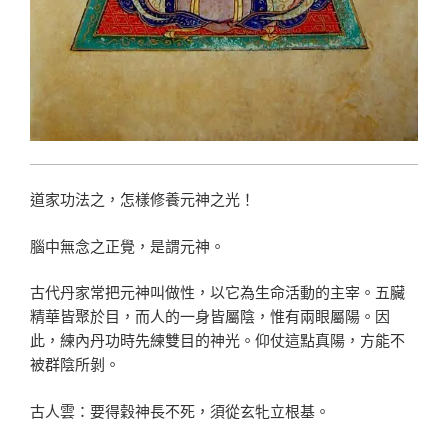
道家功法之，怎樣修養元神之光！
腦中無念之正覺，是謂元神。
古代丹家常把元神叫做性，以它為生命活動的主宰。五臟
精華皆聚於目，而人的一身皆屬陰，惟有兩眼屬陽。因
此，練內丹功時先練雙目的神光。仰仗這點真陽，方能不
被群陰所剝。
古人雲：要得穀神長不死，須從玄牝立根基。