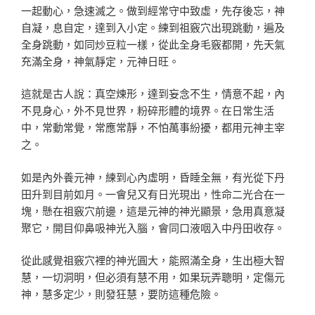
一起動心，急速滅之。做到經常守中致虛，先存後忘，神
自凝，息自定，達到入小定。練到祖竅穴出現跳動，遍及
全身跳動，如同炒豆粒一樣，從此全身毛竅都開，先天氣
充滿全身，神氣靜定，元神日旺。
這就是古人說：真空煉形，達到妄念不生，情意不起，內
不見身心，外不見世界，粉碎形體的境界。在日常生活
中，常動常覺，常應常靜，不怕萬事紛擾，都用元神主宰
之。
如是內外養元神，練到心內虛明，昏睡全無，有光從下丹
田升到目前如月。一會兒又有日光現出，性命二光合在一
塊，懸在祖竅穴前邊，這是元神的神光顯景，急用真意凝
聚它，開目仰鼻吸神光入腦，會同口液咽入中丹田收存。
從此感覺祖竅穴裡的神光圓大，能照滿全身，生出極大智
慧，一切洞明，但必須有慧不用，如果玩弄聰明，定傷元
神，慧多定少，則發狂慧，要防這種危險。