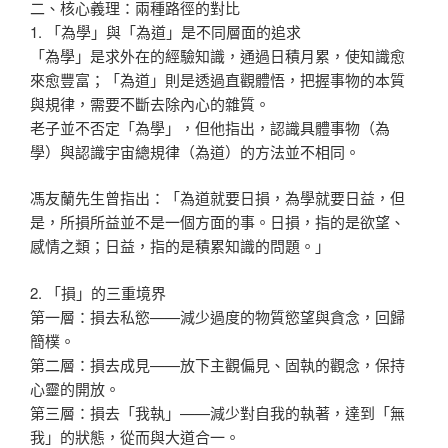
二、核心義理：兩種路徑的對比
1. 「為學」與「為道」是不同層面的追求
「為學」是求外在的經驗知識，通過日積月累，使知識愈
來愈豐富；「為道」則是透過直觀體悟，把握事物的本質
與規律，需要不斷去除內心的雜質。
老子並不否定「為學」，但他指出，認識具體事物（為
學）與認識宇宙總規律（為道）的方法並不相同。
馮友蘭先生曾指出：「為道就要日損，為學就要日益，但
是，所損所益並不是一個方面的事。日損，指的是欲望、
感情之類；日益，指的是積累知識的問題。」
2. 「損」的三重境界
第一層：損去私慾——減少過度的物質慾望與貪念，回歸
簡樸。
第二層：損去成見——放下主觀偏見、固執的觀念，保持
心靈的開放。
第三層：損去「我執」——減少對自我的執著，達到「無
我」的狀態，從而與大道合一。