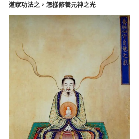
佈
道家功法之，怎樣修養元神之光
於