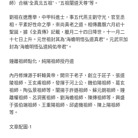
師）合稱“全真北五祖”、“五祖闡道天尊”等。
劉祖在遼應舉，中甲科進士，事五代燕主劉守光，官至丞
相。平素好性命之學，崇尚黃老之道。相傳農曆六月初十
聖誕，據《全真傳》記載，臘月二十四日降世，十一月二
十七日上升。元世祖封其為“海蟾明悟弘道真君”。元武宗加
封為“海蟾明悟弘道純佑帝君”。
鐘離祖師點化，純陽祖師授丹道
內丹修煉源于軒轅黃帝，開宗于老子，創立于莊子、張道
陵祖師、王玄甫祖師，發揮于河上公、魏伯陽祖師、葛玄
祖師、陶弘景祖師等，闡揚于許遜祖師、蘇元朗祖師、鐘
離權祖師、呂洞賓祖師、劉海蟾祖師、陳摶祖師等，興盛
于張伯端祖師、王重陽祖師、邱處機祖師、陳上陽祖師
等。
文章配圖-1