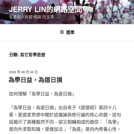
跳
JERRY LIN的網路空間
至
發表個人有關“網路”的文章
主
要
內
選單
容
分類:
其它哲學思想
發
2026 年 08 月 08 日
佈
為學日益，為道日損
於
如何理解「為學日益，為道日損」
「為學日益，為道日損」出自老子《道德經》第四十八
章，是道家思想中關於認識論與修行論的核心命題。這句
話揭示了兩種截然不同、卻又相輔相成的路徑：「為學」
是向外求取知識，是做加法；「為道」是向內修養心性，