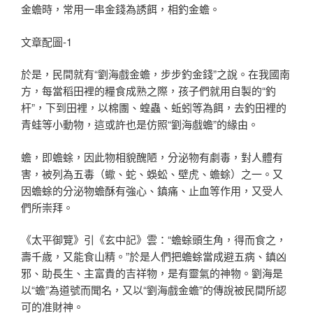
金蟾時，常用一串金錢為誘餌，相釣金蟾。
文章配圖-1
於是，民間就有“劉海戲金蟾，步步釣金錢”之說。在我國南
方，每當稻田裡的糧食成熟之際，孩子們就用自製的“釣
杆”，下到田裡，以棉團、蝗蟲、蚯蚓等為餌，去釣田裡的
青蛙等小動物，這或許也是仿照“劉海戲蟾”的緣由。
蟾，即蟾蜍，因此物相貌醜陋，分泌物有劇毒，對人體有
害，被列為五毒（蠍、蛇、蜈蚣、壁虎、蟾蜍）之一。又
因蟾蜍的分泌物蟾酥有強心、鎮痛、止血等作用，又受人
們所崇拜。
《太平御覽》引《玄中記》雲：“蟾蜍頭生角，得而食之，
壽千歲，又能食山精。”於是人們把蟾蜍當成避五病、鎮凶
邪、助長生、主富貴的吉祥物，是有靈氣的神物。劉海是
以“蟾”為道號而聞名，又以“劉海戲金蟾”的傳說被民間所認
可的准財神。