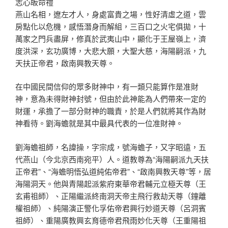
志心皈命禮
燕山名相，遼左才人，身處富貴之場，性好清虛之道，雲
房點化以危機，感悟潛身而解組，三百口之火宅俱拋，十
萬家之門兵盡屏，修真於武夷山中，顯化于王屋嶺上，濟
度洪深，玄功廣博，大悲大願，大聖大慈，海陽嗣派，九
天扶正帝君，啟南興教天尊。
在中國民間信仰的眾多財神中，有一類只能算作是准財
神，意為未得財神封號，但由於此神能為人們帶來一定的
財運，承擔了一部分財神的職責，於是人們就將其作為財
神看待。劉海蟾就是其中最具代表的一位准財神。
劉海蟾祖師，名諱操，字宗成，號海蟾子，又字昭遠，五
代燕山（今北京西南宛平）人。道教尊為“海陽嗣派九天扶
正帝君”、“海蟾明悟弘道純佑帝君”、“啟南興教天尊”等，居
海陽洞天。他與青陽起派紫府東華帝君輔元立極天尊（王
玄甫祖師）、正陽繼派終南洞天帝主飛行救劫天尊（鐘離
權祖師）、純陽演正警化孚佑帝君興行妙道天尊（呂洞賓
祖師）、重陽廣教興玄育德帝君飛雨妙化天尊（王重陽祖