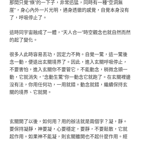
那間只覺“倏”的一下子，非常迅猛，同時有一種“空洞無
崖”，身心內外一片光明，通身透徹的感覺，自覺本身沒有
了，呼吸停止了。
這時同宇宙融成了一體，“天人合一”時空觀念也就自然而然
的起了變化。
很多人此時容易丟功，因定力不夠。自覺一驚，這一驚後
念一動，便退出玄關境界了。因此，進入玄關呼吸停止，
不要害怕，進入玄關你不要管它，不能動念，稍微念頭一
動，它就消失，“念動生驚”你一動念它就跑了。在玄關裡邊
沒有法，你用任何功，一用就錯。動念就錯，繼續保持玄
關的境界、它就開。
玄關開了以後，如何用？用的辦法就是兩個字？凝，靜。
要保持凝靜，神要凝，心要穩定，要靜，不要鬆散，它就
起作用。如果神不能凝，則玄關雖開也不起什麼作用。經