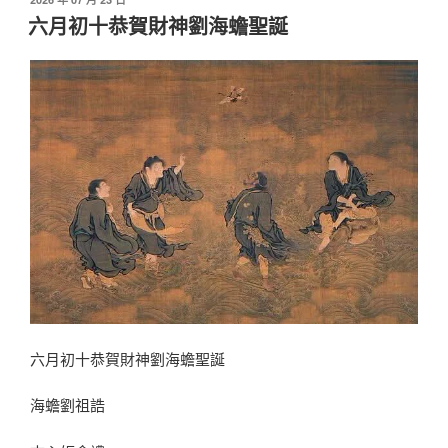
佈
六月初十恭賀財神劉海蟾聖誕
於
六月初十恭賀財神劉海蟾聖誕
海蟾劉祖誥