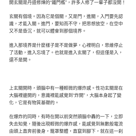
開玄關是丹道修煉的“鐵門檻”，許多人修了一輩子都沒開！
玄關有個境。因為它是個關，又是門，進關，入門要先認
識，才能入關。進門，要知而不守，把思想放空，在空中
又不是昏沉，就可以體會到那個境界。
進入那境界是什麼樣子是不是做夢，心裡明白，思維停止
了活動，進入忘境了。也就是進入玄關了，但這僅是入，
還不是開。
上玄關開時，頭腦中有一種輕微的爆炸感。性功玄關是在
大腦裡邊開的，意識裡能感覺到“炸開”，大腦本身起了變
化，它是有物質基礎的。
在爆炸的同時，有時在開以前突然頭腦中轟的一下，立即
失去知覺，隨後出現輕微的爆炸感，能感覺到無數般電流
由頭上直奔前後身，籠罩整體，直竄到腳下，就在這一刹