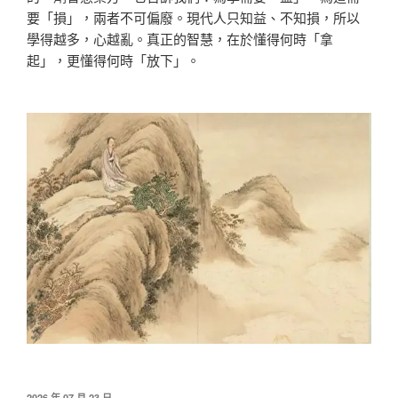
要「損」，兩者不可偏廢。現代人只知益、不知損，所以
學得越多，心越亂。真正的智慧，在於懂得何時「拿
起」，更懂得何時「放下」。
發
2026 年 07 月 23 日