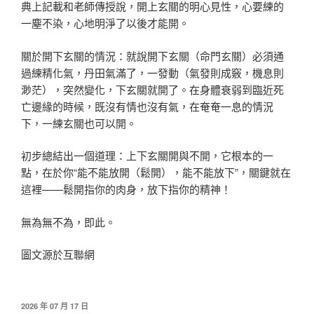
典上記載和老師傳授說，開上玄關的明心見性，心要練的
一塵不染，心地明淨了以後才能開。
關於開下玄關的情況：就說開下玄關（命門玄關）必須通
過練精化氣，丹田氣滿了，一發動（氣發則成竅，機息則
渺茫），突然變化，下玄關就開了。在身體衰弱到臨近死
亡邊緣的時候，既沒有情也沒有氣，在奄奄一息的情況
下，一練玄關也可以開。
初步總結出一個道理：上下玄關開與不開，它根本的一
點，在於你“能不能放開（鬆開），能不能放下”，關鍵就在
這裡——鬆開指你的肉身，放下指你的精神！
無為無不為，即此。
圖文源於互聯網
發
2026 年 07 月 17 日