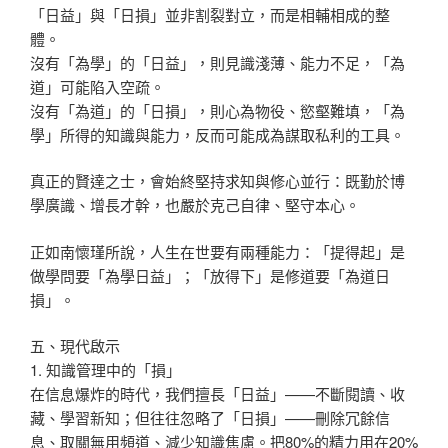
「日益」與「日損」並非割裂對立，而是相輔相成的整
體。
沒有「為學」的「日益」，則見識淺薄、能力不足，「為
道」可能陷入空疏。
沒有「為道」的「日損」，則心為物役、慾壑難填，「為
學」所得的知識與能力，反而可能成為謀取私利的工具。
真正的賢達之士，會始終堅持求知與修心並行：既勤於博
學廣識、增長才幹，也嚴於克己自律、堅守本心。
正如南懷瑾所說，人生在世要有兩種能力：「提得起」是
做學問要「為學日益」；「放得下」是修道要「為道日
損」。
五、現代啟示
1. 知識管理中的「損」
在信息爆炸的時代，我們擅長「日益」——不斷閱讀、收
藏、學習新知；但往往忽略了「日損」——刪除冗餘信
息、取關無用頻道、減少知識焦慮。把80%的精力用在20%