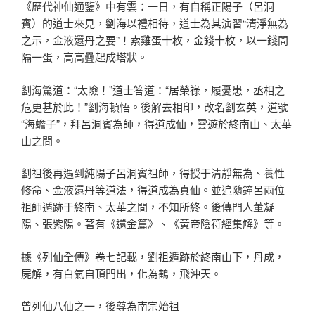
《歷代神仙通鑒》中有雲：一日，有自稱正陽子（呂洞
賓）的道士來見，劉海以禮相待，道士為其演習“清淨無為
之示，金液還丹之要”！索雞蛋十枚，金錢十枚，以一錢間
隔一蛋，高高疊起成塔狀。
劉海驚道：“太險！”道士答道：“居榮祿，履憂患，丞相之
危更甚於此！”劉海頓悟。後解去相印，改名劉玄英，道號
“海蟾子”，拜呂洞賓為師，得道成仙，雲遊於終南山、太華
山之間。
劉祖後再遇到純陽子呂洞賓祖師，得授于清靜無為、養性
修命、金液還丹等道法，得道成為真仙。並追隨鐘呂兩位
祖師遁跡于終南、太華之間，不知所終。後傳門人董凝
陽、張紫陽。著有《還金篇》、《黃帝陰符經集解》等。
據《列仙全傳》卷七記載，劉祖遁跡於終南山下，丹成，
屍解，有白氣自頂門出，化為鶴，飛沖天。
曾列仙八仙之一，後尊為南宗始祖