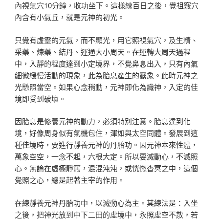
內視氣穴10分鐘，收功坐下。這樣練百日之後，覺祖竅穴
內含有小氣丘，就是元神的初光。
只覺有虛靈的元氣，而不顯光，用它照視氣穴，及生精、
采藥、煉藥、結丹、運通大小周天。在運轉大周天過程
中，入靜的程度達到小定境界，不覺鼻息出入，只有內氣
細微緩慢活動的現象，此為胎息產生的露象。此時元神之
光懸照當空。如果心念稍動，元神即化為識神，入定的佳
境即受到破壞。
因胎息是修養元神的動力，必須特別注意。胎息達到化
境，好像周身似有氣機包住，渾如與太空同體。發展到這
種佳境時，要進行靜養元神的丹胎功。因元神本來性體，
萬象空空，一念不起，六根大定。所以要滅動心，不滅照
心。無論在虛極靜篤，混混沌沌，或恍惚杳冥之中，這個
覺照之心，總是起著主宰的作用。
在練靜養元神丹胎功中，以滅動心為主。其練法是：入坐
之後，把神光放到中下二田的虛境中，永照虛空不散，若