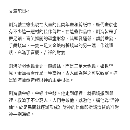
文章配圖-1
劉海戲金蟾出現在大量的民間年畫和剪紙中，歷代畫家也
有不少這一題材的佳作傳世。在這些作品中，劉海皆是手
舞足蹈、喜笑顏開的頑童形象，其頭髮蓬鬆，額前垂發，
手舞錢串，一隻三足大金蟾叼著錢串的另一端，作跳躍
狀，充滿了喜慶、吉祥的財氣。
劉海所戲金蟾並非一般蟾蜍，而是三足大金蟾，舉世罕
見。金蟾被看作是一種靈物，古人認為得之可以致富。這
是劉海被塑造成財神的主要根據。
劉海戲金蟾，金蟾吐金錢。他走到哪裡，就把錢撒到哪
裡，救濟了不少窮人，人們尊敬他，感激他，稱他為“活神
仙”。於是民間就逐漸形成准財神的信仰即撒錢濟貧的准財
神—劉海蟾。