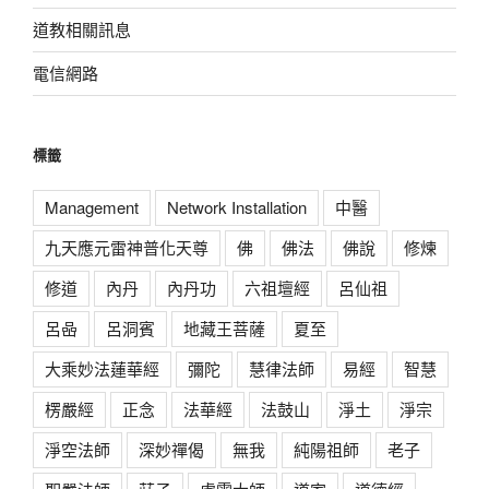
道教相關訊息
電信網路
標籤
Management
Network Installation
中醫
九天應元雷神普化天尊
佛
佛法
佛說
修煉
修道
內丹
內丹功
六祖壇經
呂仙祖
呂喦
呂洞賓
地藏王菩薩
夏至
大乘妙法蓮華經
彌陀
慧律法師
易經
智慧
楞嚴經
正念
法華經
法鼓山
淨土
淨宗
淨空法師
深妙禪偈
無我
純陽祖師
老子