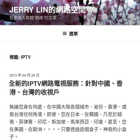
跳
JERRY LIN的網路空間
至
發表個人有關“網路”的文章
主
要
內
選單
容
標籤:
IPTV
發
2013 年 04 月 29 日
佈
全新的IPTV網路電視服務：針對中國、香
於
港、台灣的收視戶
無論您身在何處，在中國大陸各個城市、省份、香港、或
是台灣任何角落，即使，您在日本、在韓國、乃至於越
南、菲律賓、印尼、新加坡、馬來西亞、印度，甚至，您
在美國、在歐洲。。。。只要透過這個盒子，神奇的小盒
子。