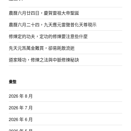
字:
農曆六月廿四日，慶賀雷祖大帝聖誕
農曆六月二十四，九天應元雷聲普化天尊現示
修煉定的功夫，定功的修煉要注意些什麼
先天元炁萬金難買，卻易耗散流逝
道家睡功，修煉之法與中脈修煉秘訣
彙整
2026 年 8 月
2026 年 7 月
2026 年 6 月
2026 年 5 月