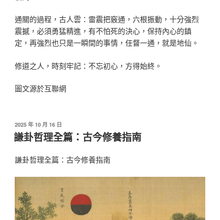
通關的過程，古人雲：雷震把竅通，六根振動，十分強烈
震撼，必須勇猛精進，有不怕死的決心，保持內心的鎮
定，再強烈也只是一瞬間的事情，任督一通，就是地仙。
修道之人，時刻牢記：不忘初心，方得始終。
圖文源於互聯網
發
2025 年 10 月 16 日
佈
謙卦哲理全篇：古今修養指南
於
謙卦哲理全篇：古今修養指南