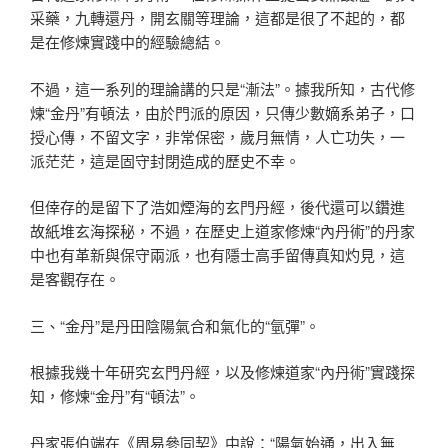
采藥，九轉還丹，開玄關等理論，這都是很了不起的，都
是在修煉實踐中的經驗總結。
不過，這一系列的理論講的只是“漸法”。據我所知，古代修
煉“金丹”有頓法，由於門派的原因，只傳少數嫡系弟子，口
授心傳，不留文字，非常保密，歲月無情，人亡功失，一
派茫茫，這是固守封閉造成的歷史不幸。
但倖存的是留下了浩如煙海的玄門丹經，後代還可以鑽進
故紙堆玄海探秘，不過，在歷史上道家修煉“內丹術”的丹家
中也有革新與保守兩派，也有隱士高手留傳真知灼見，這
是客觀存在。
三、“金丹”是丹田陰陽氣合和氣化的“氫彈”。
根據我幾十年研究玄門丹經，以及修煉道家“內丹術”實踐探
知，修煉“金丹”有“頓法”。
丹家張伯端在《周易參同契》中說：“陽氣始通，出入無