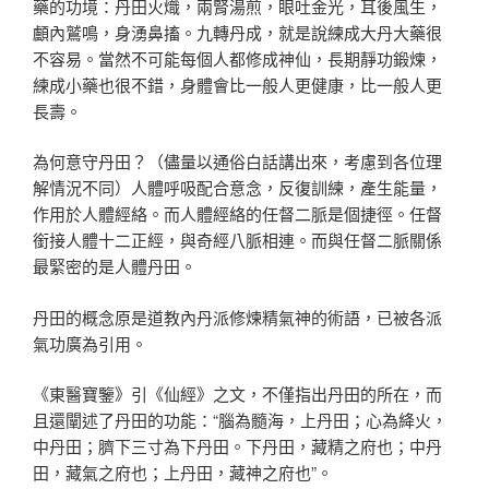
藥的功境：丹田火熾，兩腎湯煎，眼吐金光，耳後風生，
顱內鷲鳴，身湧鼻搐。九轉丹成，就是說練成大丹大藥很
不容易。當然不可能每個人都修成神仙，長期靜功鍛煉，
練成小藥也很不錯，身體會比一般人更健康，比一般人更
長壽。
為何意守丹田？（儘量以通俗白話講出來，考慮到各位理
解情況不同）人體呼吸配合意念，反復訓練，產生能量，
作用於人體經絡。而人體經絡的任督二脈是個捷徑。任督
銜接人體十二正經，與奇經八脈相連。而與任督二脈關係
最緊密的是人體丹田。
丹田的概念原是道教內丹派修煉精氣神的術語，已被各派
氣功廣為引用。
《東醫寶鑒》引《仙經》之文，不僅指出丹田的所在，而
且還闡述了丹田的功能：“腦為髓海，上丹田；心為絳火，
中丹田；臍下三寸為下丹田。下丹田，藏精之府也；中丹
田，藏氣之府也；上丹田，藏神之府也”。