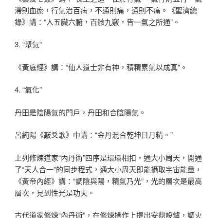
滯則血瘀，行氣治百病，不通則痛，通則不痛。《聖濟總
錄》講：“人五臟六腑，百骸九竅，皆一氣之所通”。
3. “聚氣”
《黃庭經》講：“仙人道士非有神，積精累氣以成真”。
4. “氣化”
丹田是陰陽氣的門戶，丹田和合陰陽氣。
呂純陽《敲爻歌》中講：“金丹混合乾坤日月精。”
上列修煉道家“內丹術”四序是環環相扣，通大小周天，開通
了“天人合一”的同步程式，通大小周天即能攝取宇宙能量，
《黃帝內經》講：“調陰與陽，精氣乃光”，光的層次是最高
層次，見到性光是功夫。
古代道家修煉“內丹術”，在修煉操作上提出安鼎設爐，調火