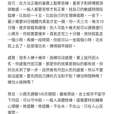
技巧：在方法正確的基礎上勤學苦練，童男子對師傅開頂
很敏感，一般人都要苦修才有正果，找自己的敏感時間段
猛練，比如初一十五，比如自己的生理峰值期，一坐下，
最少需要30分鐘體內真氣才走一圈，你一天三次，每次10
分鐘，進步就極其緩慢，別人可能十幾天就可以通督運行
小周天，你就需要幾年。真氣走完三十分鐘，很快就能走
一個小時。再練一段時間，你就可以一坐兩個小時，功夫
就上去了。這是慢功夫，練得越早越好。
感覺：很多人練十幾年，說練功沒感覺，書上說丹田火
炙，你感覺丹田沉重，那麼你的效果是相似的都有效，你
的功夫到了那一步，自然會有丹田火炙的感覺。所以不要
說沒感覺，要先問自己練的方法對不對？練功時間夠嗎？
練功火候夠嗎？
禁忌：小周天通關100天期間，嚴格禁欲。女士經孕不能守
下丹田，可以守中脘。一般人具體修煉，還需要特別輔導
心理關。修道難，修道難，不在水，不在山，只在人心反
復間。