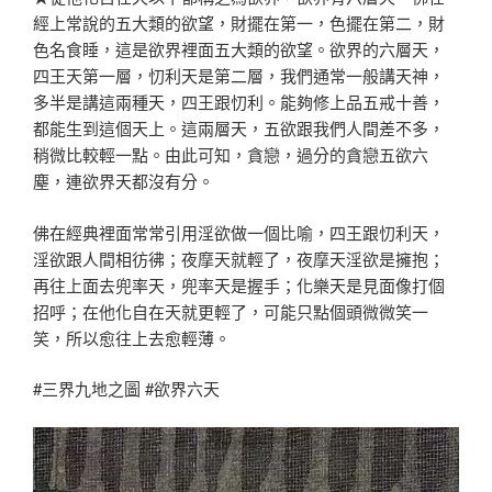
經上常說的五大類的欲望，財擺在第一，色擺在第二，財
色名食睡，這是欲界裡面五大類的欲望。欲界的六層天，
四王天第一層，忉利天是第二層，我們通常一般講天神，
多半是講這兩種天，四王跟忉利。能夠修上品五戒十善，
都能生到這個天上。這兩層天，五欲跟我們人間差不多，
稍微比較輕一點。由此可知，貪戀，過分的貪戀五欲六
塵，連欲界天都沒有分。
佛在經典裡面常常引用淫欲做一個比喻，四王跟忉利天，
淫欲跟人間相彷彿；夜摩天就輕了，夜摩天淫欲是擁抱；
再往上面去兜率天，兜率天是握手；化樂天是見面像打個
招呼；在他化自在天就更輕了，可能只點個頭微微笑一
笑，所以愈往上去愈輕薄。
#三界九地之圖 #欲界六天