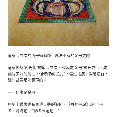
道家高層次的內丹術修煉，萬法不解的金丹之謎！
道家修煉“內丹術”的最高層次，即煉成“金丹”飛升成仙。成
仙是美好的嚮往，但修煉成“金丹”，強生祛疾，開慧增智，
延年益壽是能實現的。
一、什麼是金丹？
歷史上道家也有直泄天機的論述，《丹經披論》說：“丹
者，純陽也。”“陽者天道也。”