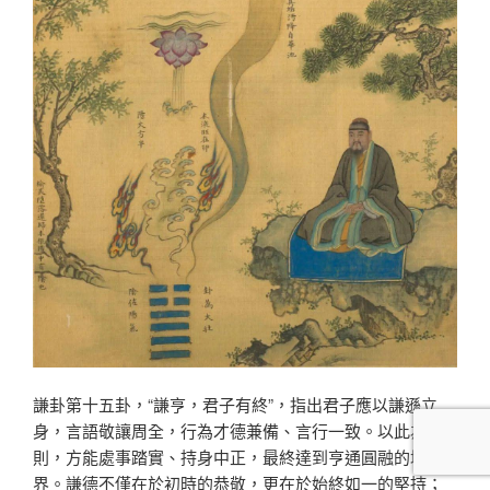
謙卦第十五卦，“謙亨，君子有終”，指出君子應以謙遜立
身，言語敬讓周全，行為才德兼備、言行一致。以此為準
則，方能處事踏實、持身中正，最終達到亨通圓融的境
界。謙德不僅在於初時的恭敬，更在於始終如一的堅持；