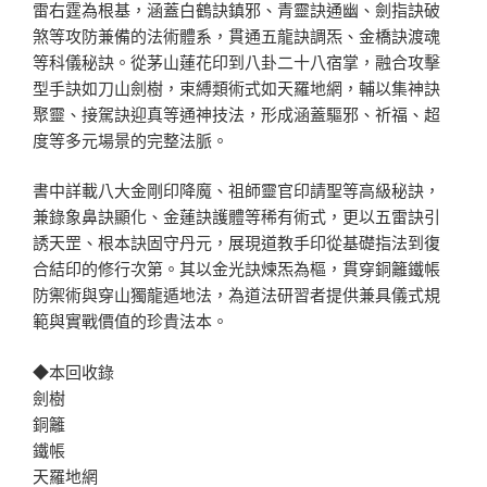
雷右霆為根基，涵蓋白鶴訣鎮邪、青靈訣通幽、劍指訣破
煞等攻防兼備的法術體系，貫通五龍訣調炁、金橋訣渡魂
等科儀秘訣。從茅山蓮花印到八卦二十八宿掌，融合攻擊
型手訣如刀山劍樹，束縛類術式如天羅地網，輔以集神訣
聚靈、接駕訣迎真等通神技法，形成涵蓋驅邪、祈福、超
度等多元場景的完整法脈。
書中詳載八大金剛印降魔、祖師靈官印請聖等高級秘訣，
兼錄象鼻訣顯化、金蓮訣護體等稀有術式，更以五雷訣引
誘天罡、根本訣固守丹元，展現道教手印從基礎指法到復
合結印的修行次第。其以金光訣煉炁為樞，貫穿銅籬鐵帳
防禦術與穿山獨龍遁地法，為道法研習者提供兼具儀式規
範與實戰價值的珍貴法本。
◆本回收錄
劍樹
銅籬
鐵帳
天羅地網