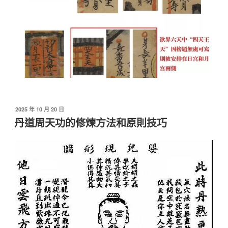
發
2025 年 10 月 20 日
佈
丹道周天功的修煉方法和原則技巧
於