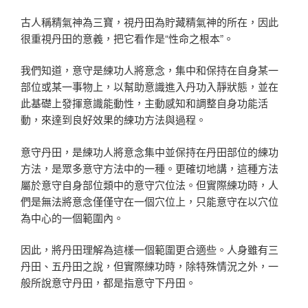
古人稱精氣神為三寶，視丹田為貯藏精氣神的所在，因此
很重視丹田的意義，把它看作是“性命之根本”。
我們知道，意守是練功人將意念，集中和保持在自身某一
部位或某一事物上，以幫助意識進入丹功入靜狀態，並在
此基礎上發揮意識能動性，主動感知和調整自身功能活
動，來達到良好效果的練功方法與過程。
意守丹田，是練功人將意念集中並保持在丹田部位的練功
方法，是眾多意守方法中的一種。更確切地講，這種方法
屬於意守自身部位類中的意守穴位法。但實際練功時，人
們是無法將意念僅僅守在一個穴位上，只能意守在以穴位
為中心的一個範圍內。
因此，將丹田理解為這樣一個範圍更合適些。人身雖有三
丹田、五丹田之說，但實際練功時，除特殊情況之外，一
般所說意守丹田，都是指意守下丹田。