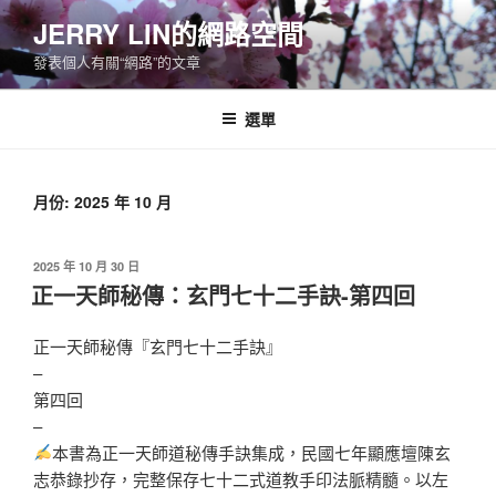
跳
JERRY LIN的網路空間
至
發表個人有關“網路”的文章
主
要
內
選單
容
月份:
2025 年 10 月
發
2025 年 10 月 30 日
佈
正一天師秘傳：玄門七十二手訣-第四回
於
正一天師秘傳『玄門七十二手訣』
–
第四回
–
本書為正一天師道秘傳手訣集成，民國七年顯應壇陳玄
志恭錄抄存，完整保存七十二式道教手印法脈精髓。以左