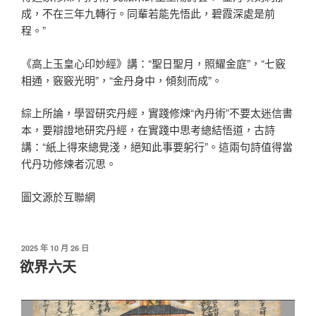
成，不在三年九轉行。同輩若能先悟此，碧霞深處是前
程。”
《高上玉皇心印妙經》講：“聖日聖月，照耀金庭”，“七竅
相通，竅竅光明”，“金丹身中，傾刻而成”。
綜上所論，學習研究丹經，實踐修煉“內丹術”不要太迷信書
本，要辯證地研究丹經，在實踐中思考總結悟道，古詩
講：“紙上得來總覺淺，絕知此事要躬行”。這兩句詩值得當
代丹功修煉者沉思。
圖文源於互聯網
發
2025 年 10 月 26 日
佈
欲界六天
於