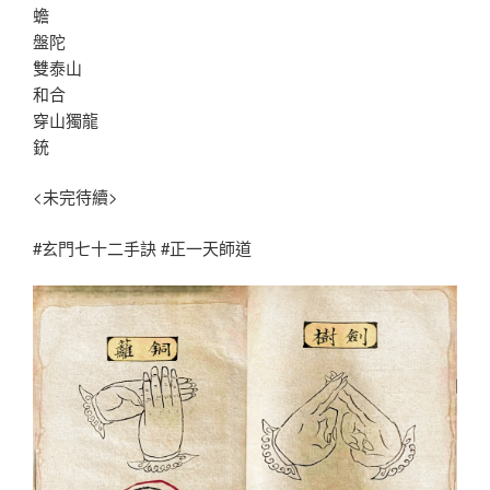
蟾
盤陀
雙泰山
和合
穿山獨龍
銃
<未完待續>
#玄門七十二手訣 #正一天師道