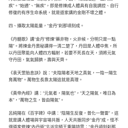
疾”。“始通”、“無疾”，即是修煉成人體具有自我調控、自行
修復的有序生命系統，就是道家講的金剛不壞之體。
四、攝取太陽能量，“金丹”刹那頃刻成。
《丹髓歌》講“金丹”修煉“藥非物，火非候，分明只是一點
陽”。將煉金丹奧秘講得一清二楚了，丹田是人體中焦，所
以丹田聚能向人體四方輻射，若要不死長在天，須將元氣
守丹田，氣氣歸臍，壽與天齊。
《袁天罡胎息訣》說：“夫陰陽者天地之真氣，一陰一陽生
育萬物”。萬物生長靠太陽這就是真理。
《黃帝內經》講：“元氣者，陽氣也”，“天之陽氣，唯日為
本”，“萬物之生，皆由陽氣”。
呂純陽在《百字碑》中講：“陰陽生反復，普化一聲雷”，這
就是講人體場與宇宙場共振，人天共振同步“金丹”成，怪不
得道家修煉“內丹術”北派宗師王重陽詩雲：“金丹頃刻刹那