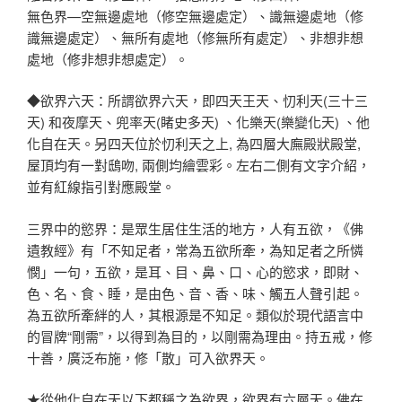
無色界—空無邊處地（修空無邊處定）、識無邊處地（修
識無邊處定）、無所有處地（修無所有處定）、非想非想
處地（修非想非想處定）。
◆欲界六天：所謂欲界六天，即四天王天、忉利天(三十三
天) 和夜摩天、兜率天(睹史多天) 、化樂天(樂變化天) 、他
化自在天。另四天位於忉利天之上, 為四層大廡殿狀殿堂,
屋頂均有一對鴟吻, 兩側均繪雲彩。左右二側有文字介紹，
並有紅線指引對應殿堂。
三界中的慾界：是眾生居住生活的地方，人有五欲，《佛
遺教經》有「不知足者，常為五欲所牽，為知足者之所憐
憫」一句，五欲，是耳、目、鼻、口、心的慾求，即財、
色、名、食、睡，是由色、音、香、味、觸五人聲引起。
為五欲所牽絆的人，其根源是不知足。類似於現代語言中
的冒牌“剛需”，以得到為目的，以剛需為理由。持五戒，修
十善，廣泛布施，修「散」可入欲界天。
★從他化自在天以下都稱之為欲界，欲界有六層天。佛在