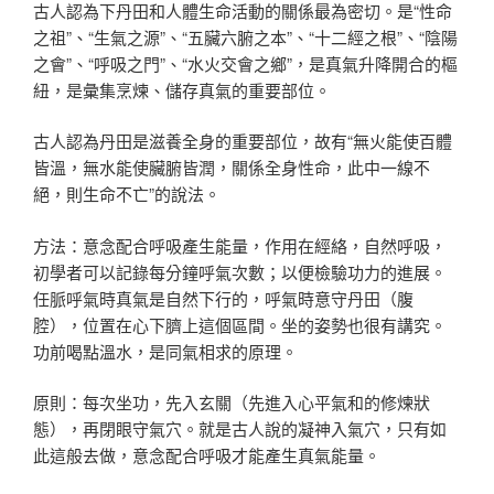
古人認為下丹田和人體生命活動的關係最為密切。是“性命
之祖”、“生氣之源”、“五臟六腑之本”、“十二經之根”、“陰陽
之會”、“呼吸之門”、“水火交會之鄉”，是真氣升降開合的樞
紐，是彙集烹煉、儲存真氣的重要部位。
古人認為丹田是滋養全身的重要部位，故有“無火能使百體
皆溫，無水能使臟腑皆潤，關係全身性命，此中一線不
絕，則生命不亡”的說法。
方法：意念配合呼吸產生能量，作用在經絡，自然呼吸，
初學者可以記錄每分鐘呼氣次數；以便檢驗功力的進展。
任脈呼氣時真氣是自然下行的，呼氣時意守丹田（腹
腔），位置在心下臍上這個區間。坐的姿勢也很有講究。
功前喝點溫水，是同氣相求的原理。
原則：每次坐功，先入玄關（先進入心平氣和的修煉狀
態），再閉眼守氣穴。就是古人說的凝神入氣穴，只有如
此這般去做，意念配合呼吸才能產生真氣能量。