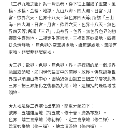
《三界九地之圖》系一豎長卷，從下往上描繪了虛空、風
輪、水輪、金輪、地獄、九山八海、四大洲、日宮、月
宮、欲界六天、色界十八天、無色界四天等; 所謂「三山
海、四大洲、日宮、月宮、欲界六天、色界十八天、無色
界四天等; 所謂「三界」, 為欲界、色界、無色界色界的初
禪離生喜樂地、二禪定生喜樂地、三禪離喜妙樂地、四禪
捨念清靜地， 無色界的空無邊處地、識無邊處地、無所有
處地、非想非非想處地。
★三界：欲界、色界、無色界。界，這裡指的是一個境界
範圍或領域，如同現代語言中的商界、政界。佛教認為世
界是以須彌山為中心，圍繞須彌山設立三個生命層次此為
三界。把三界細化之後稱為九地，地，這裡指的是區域或
領地。
★九地是從三界演化出來的，簡單分類如下：
欲界—五趣雜居地（持五戒、修十善、廣為布施）。
色界—離生喜樂地（修初禪）、定生喜樂地（修二禪）、
離喜妙樂地（修三禪）、捨念清淨地（修四禪）。