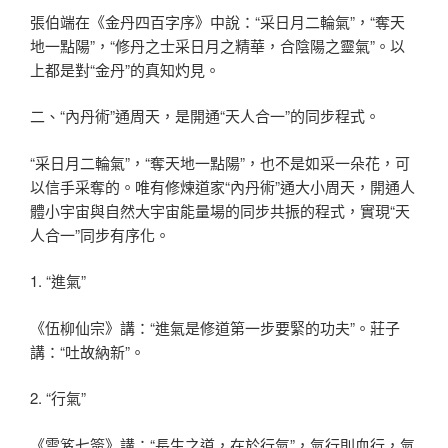
張伯端在《金丹四百字序》中說：“采日月二輪氣”，“奪天
地一點陽”，“修丹之士采日月之精華，合陰陽之靈氣”。以
上都是對“金丹”的真知灼見。
二、“內丹術”通周天，是開通“天人合一”的同步程式。
“采日月二輪氣”，“奪天地一點陽”，也不是如采一朵花，可
以信手采奪的。唯有修煉道家“內丹術”通大小周天，開通人
體小宇宙與自然大宇宙能量場的同步共振的程式，實現“天
人合一”同步有序化。
1. “進氣”
《伍柳仙宗》講：“進氣是修道第一步要緊的功夫”。莊子
講：“吐故納新”。
2. “行氣”
《雲笈七簽》講：“長生之道，在於行氣”，氣行則血行，氣