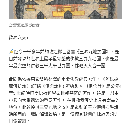
法国国家图书馆藏
欲界六天>
–
距今一千多年前的敦煌稀世國寶《三界九地之圖》，是
目前發現的世界上最早最完整的佛教三界九地圖，也是最
早最完整的佛教三千大千世界圖、佛教天人合一圖。
此圖係依據唐玄奘所翻譯的重要佛教經典著作，《阿毘達
摩俱捨論》(簡稱《俱舍論》) 所繪製。 《俱舍論》是公元4
至5 世紀時印度佛教哲學家世親菩薩的著作， 這是一部由
小乘向大乘過渡的重要著作， 在佛教發展史上具有崇高的
地位。此敦煌《三界九地之圖》是玄奘弟子宣傳俱捨學說
時所用的一種圖解講義稿，是一份極其珍貴的佛教思想史
圖像資料。