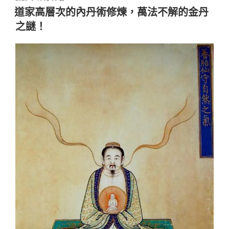
佈
道家高層次的內丹術修煉，萬法不解的金丹
於
之謎！