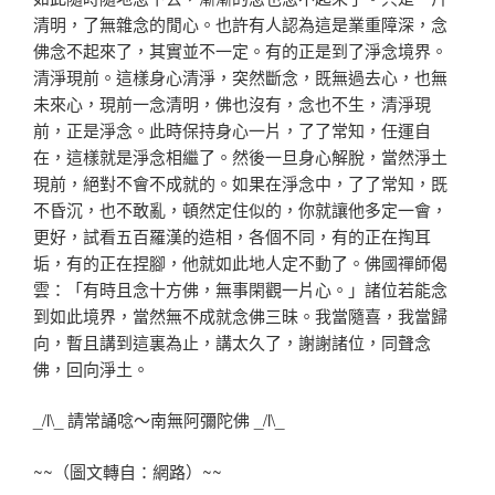
清明，了無雜念的閒心。也許有人認為這是業重障深，念
佛念不起來了，其實並不一定。有的正是到了淨念境界。
清淨現前。這樣身心清淨，突然斷念，既無過去心，也無
未來心，現前一念清明，佛也沒有，念也不生，清淨現
前，正是淨念。此時保持身心一片，了了常知，任運自
在，這樣就是淨念相繼了。然後一旦身心解脫，當然淨土
現前，絕對不會不成就的。如果在淨念中，了了常知，既
不昏沉，也不敢亂，頓然定住似的，你就讓他多定一會，
更好，試看五百羅漢的造相，各個不同，有的正在掏耳
垢，有的正在捏腳，他就如此地人定不動了。佛國禪師偈
雲：「有時且念十方佛，無事閑觀一片心。」諸位若能念
到如此境界，當然無不成就念佛三昧。我當隨喜，我當歸
向，暫且講到這裏為止，講太久了，謝謝諸位，同聲念
佛，回向淨土。
_/l\_ 請常誦唸～南無阿彌陀佛 _/l\_
~~（圖文轉自：網路）~~