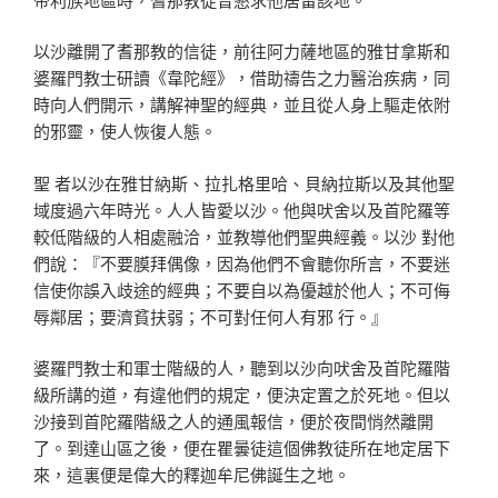
以沙離開了耆那教的信徒，前往阿力薩地區的雅甘拿斯和
婆羅門教士研讀《韋陀經》，借助禱告之力醫治疾病，同
時向人們開示，講解神聖的經典，並且從人身上驅走依附
的邪靈，使人恢復人態。
聖 者以沙在雅甘納斯、拉扎格里哈、貝納拉斯以及其他聖
域度過六年時光。人人皆愛以沙。他與吠舍以及首陀羅等
較低階級的人相處融洽，並教導他們聖典經義。以沙 對他
們說：『不要膜拜偶像，因為他們不會聽你所言，不要迷
信使你誤入歧途的經典；不要自以為優越於他人；不可侮
辱鄰居；要濟貧扶弱；不可對任何人有邪 行。』
婆羅門教士和軍士階級的人，聽到以沙向吠舍及首陀羅階
級所講的道，有違他們的規定，便決定置之於死地。但以
沙接到首陀羅階級之人的通風報信，便於夜間悄然離開
了。到達山區之後，便在瞿曇徒這個佛教徒所在地定居下
來，這裏便是偉大的釋迦牟尼佛誕生之地。