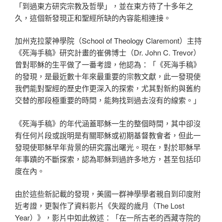
「到過東方研究宗教及哲學」，並在東方待了十多年之
久，這個新發現正和聖經所缺的內容能相連接。
加州克拉蒙神學院（School of Theology Claremont）主持
《死海手稿》研究計畫的崔佛博士（Dr. John C. Trevor）
曾對耶穌的生平做了一番考證，他認為：「《死海手稿》
的發現，是最近數十年來最重要的宗教文獻，此一發現使
我們能對聖經的歷史作更深入的探索，尤其對新約與舊約
交替的那段極重要的時間，能夠找到過去沒有的線索。」
《死海手稿》的年代涵蓋耶穌一生的整個時間，其中卻沒
有任何片段或說明是有關耶穌或初期基督教會者，但此一
發現使耶穌早年背景的研究露出曙光。現在，對於耶穌早
年事蹟的不斷探索，認為耶穌到過許多地方，甚至包括印
度在內。
由於這些新記載的發現，美國一群神學學者親自到印度附
近考證，更製作了資料影片《失蹤的歲月（The Lost
Year）》，影片中如此敘述：「在一所古老的西藏寺院的