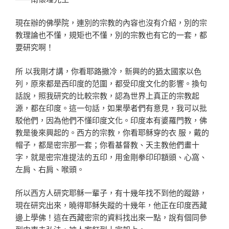
現在辦的佛學院，連別的宗教的內容也沒有介紹，別的宗
教理論也不懂，規矩也不懂，別的宗教也有它的一套，都
要研究啊！
所 以我剛才講，你看耶路撒冷，新興的的猶太國家以色
列，原來都是西印度的范圍，都受印度文化的影響。換句
話說，照我研究的比較宗教，認為世界上真正的宗教起
源，都在印度。這一句話，如果學者們有意見，我可以批
駁他們，因為他們不懂印度文化。印度本有婆羅門教，佛
教是後來興起的。西方的宗教，你看耶稣穿的衣 服，戴的
帽子，都是密宗那一套；你看基督教、天主教他們畫十
字，就是密宗准提法的五印，用金剛拳印印額頭、心窩、
左肩、右肩、喉頭。
所以西方人研究耶稣一輩子，有十幾年找不到他的蹤跡，
現在研究出來，曉得耶稣失蹤的十幾年，他正在印度西藏
邊上學佛！這在西藏密宗的資料找出來一點，說有個同參