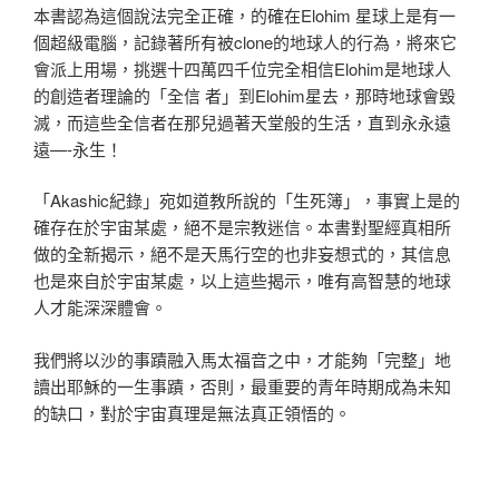
本書認為這個說法完全正確，的確在Elohim 星球上是有一
個超級電腦，記錄著所有被clone的地球人的行為，將來它
會派上用場，挑選十四萬四千位完全相信Elohim是地球人
的創造者理論的「全信 者」到Elohim星去，那時地球會毀
滅，而這些全信者在那兒過著天堂般的生活，直到永永遠
遠—-永生！
「Akashic紀錄」宛如道教所說的「生死簿」，事實上是的
確存在於宇宙某處，絕不是宗教迷信。本書對聖經真相所
做的全新揭示，絕不是天馬行空的也非妄想式的，其信息
也是來自於宇宙某處，以上這些揭示，唯有高智慧的地球
人才能深深體會。
我們將以沙的事蹟融入馬太福音之中，才能夠「完整」地
讀出耶穌的一生事蹟，否則，最重要的青年時期成為未知
的缺口，對於宇宙真理是無法真正領悟的。