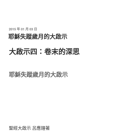
發
2015 年 01 月 03 日
佈
耶穌失蹤歲月的大啟示
於
大啟示四：卷末的深思
耶穌失蹤歲月的大啟示
聖經大啟示 呂應鐘著