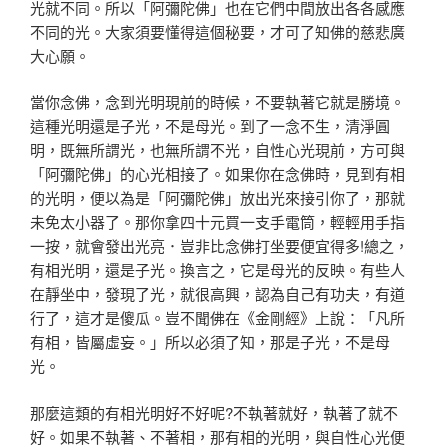
光就不同。所以「阿彌陀佛」也在它們中間放出各各感應
不同的光。大家須要懂得這個秘要，才可了知佛的慈悲廣
大心願。
當你念佛，念到光明現前的時候，不要執著它就是勝境。
這種光明還是子光，不是母光。到了一念不生，清淨圓
明，既無所謂光，也無所謂不光，自性心光現前，方可與
「阿彌陀佛」的心光相接了。如果你在念佛時，見到有相
的光明，便以為是「阿彌陀佛」放出光來接引你了，那就
未免太小器了。那你拿四十元買一支手電筒，輕輕用手指
一按，就會發出光亮．豈非比念佛打坐要便宜得多!總之，
有相光明，還是子光。換言之，它是母光的反映。有些人
在靜坐中，發現了光，就很高興，認為自己有功夫，有道
行了，這才是傻瓜。豈不聞佛在《金剛經》上說：「凡所
有相，皆屬虛妄。」所以必須了知，那是子光，不是母
光。
那麼這類的有相光明好不好呢?不執著就好，執著了就不
好。如果不執著、不著相，那有相的光明，與自性心光便