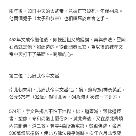
兩年後，如日中天的太武帝，竟被宦官殺死，年僅44歲。
他兩個兒子（太子和恭宗）也相繼死於宦官之手。
452年文成帝繼位後，即輓回祖父的錯誤，再興佛法，雲岡
石窟就是他下詔建造的。從此國泰民安，為以後的魏孝文
帝中興打下了基礎。~喇嘛的心~
第二位：北周武帝宇文邕
南北朝末期，北周武帝宇文邕(音：擁，鮮卑族)神勇英武，
公元575年（32歲）親征北齊，34歲時再次統一了北方。
574年，宇文邕揚言不怕下地獄，佛、道齊滅，毀佛道經
書、塑像，令和尚道士還俗[3]。滅北齊後，又在原北齊境
內禁斷佛、道二教，奪寺4萬所為宅第，焚毀佛跡，強迫
300萬僧尼還俗，使北方佛法幾乎滅跡。次年六月北伐突