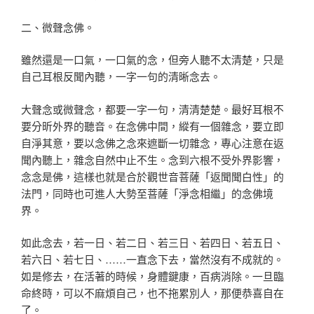
二、微聲念佛。
雖然還是一口氣，一口氣的念，但旁人聽不太清楚，只是
自己耳根反聞內聽，一字一句的清晰念去。
大聲念或微聲念，都要一字一句，清清楚楚。最好耳根不
要分昕外界的聽音。在念佛中間，縱有一個雜念，要立即
自淨其意，要以念佛之念來遮斷一切雜念，專心注意在返
聞內聽上，雜念自然中止不生。念到六根不受外界影響，
念念是佛，這樣也就是合於觀世音菩薩「返聞聞白性」的
法門，同時也可進人大勢至菩薩「淨念相繼」的念佛境
界。
如此念去，若一日、若二日、若三日、若四日、若五日、
若六日、若七日、……一直念下去，當然沒有不成就的。
如是修去，在活著的時候，身體鍵康，百病消除。一旦臨
命終時，可以不麻煩自己，也不拖累別人，那便恭喜自在
了。