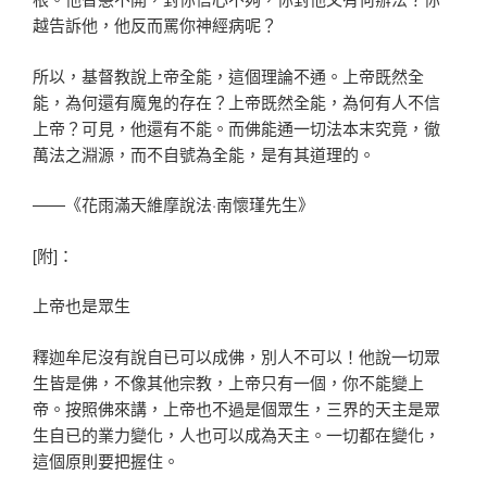
越告訴他，他反而罵你神經病呢？
所以，基督教說上帝全能，這個理論不通。上帝既然全
能，為何還有魔鬼的存在？上帝既然全能，為何有人不信
上帝？可見，他還有不能。而佛能通一切法本末究竟，徹
萬法之淵源，而不自號為全能，是有其道理的。
——《花雨滿天維摩說法·南懷瑾先生》
[附]：
上帝也是眾生
釋迦牟尼沒有說自已可以成佛，別人不可以！他說一切眾
生皆是佛，不像其他宗教，上帝只有一個，你不能變上
帝。按照佛來講，上帝也不過是個眾生，三界的天主是眾
生自已的業力變化，人也可以成為天主。一切都在變化，
這個原則要把握住。