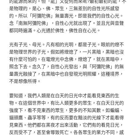
的能源而來的。但「能」又從何而來呢?最初最初的能，不
是物理的，是心、佛、眾生，三無差別的自性光所感發
的。所以「阿彌陀佛」無量壽光，即是我們的自性心光。
念「南無阿彌陀佛」，自性心光就出現了。並且光與音聲
都同時遍滿。心光通於佛性，佛性自在心光。
光有子光、母光。凡有相的光明，都是子光。眼前的燈不
是物理世界的子光。假如將燈熄了，一片黑暗，黑暗也沒
有什麼可怕的。在電燈光中念佛，燈熄了，就在黑暗中，
照念下去。念久了，自性心光發出，與「阿彌陀佛」的無
量壽光融接了，在黑暗中也自發現光明照耀，這種境界，
不是想像所得。
要知道，我們人類是在白天的日光中才能看見東西的生
物。在這個世界中，有比人類更多的眾生，在白天日光的
強度下，看不見東西的眾生，更多的不知其數。如蝙蝠、
貓頭鷹、蟲孚等等，有的反而要在黯淡的光線下才能看得
見東西。他們都在黑夜才出來活動，它們有的看見日光，
反而受不了，甚至會導致死亡。各各眾生的業力不同，感