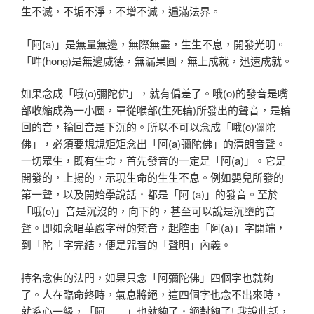
生不滅，不垢不淨，不增不減，遍滿法界。
「阿(a)」是無量無邊，無際無盡，生生不息，開發光明。
「吽(hong)是無邊威德，無漏果圓，無上成就，迅速成就。
如果念成「哦(o)彌陀佛」，就有偏差了。哦(o)的發音是嘴
部收縮成為一小圈，單從喉部(生死輪)所發出的聲音，是輪
回的音，輪回音是下沉的。所以不可以念成「哦(o)彌陀
佛」，必須要規規矩矩念出「阿(a)彌陀佛」的清朗音聲。
一切眾生，既有生命，首先發音的一定是「阿(a)」。它是
開發的，上揚的，示現生命的生生不息。例如嬰兒所發的
第一聲，以及開始學說話．都是「阿 (a)」的發音。至於
「哦(o)」音是沉沒的，向下的，甚至可以說是沉墮的音
聲。即如念唱華嚴字母的梵音，起腔由「阿(a)」字開端，
到「陀「字完結，便是咒音的「聲明」內義。
持名念佛的法門，如果只念「阿彌陀佛」四個字也就夠
了。人在臨命終時，氣息將絕，這四個字也念不出來時，
就系心一緣，「阿……」也就夠了．絕對夠了! 我說此話，