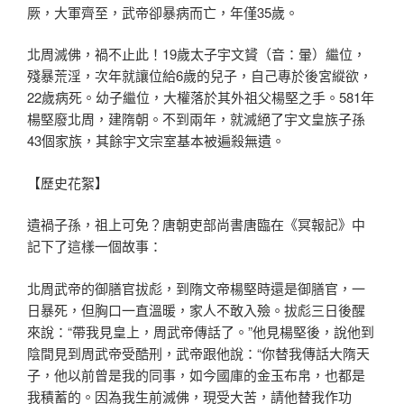
厥，大軍齊至，武帝卻暴病而亡，年僅35歲。
北周滅佛，禍不止此！19歲太子宇文贇（音：暈）繼位，
殘暴荒淫，次年就讓位給6歲的兒子，自己專於後宮縱欲，
22歲病死。幼子繼位，大權落於其外祖父楊堅之手。581年
楊堅廢北周，建隋朝。不到兩年，就滅絕了宇文皇族子孫
43個家族，其餘宇文宗室基本被遍殺無遺。
【歷史花絮】
遺禍子孫，祖上可免？唐朝吏部尚書唐臨在《冥報記》中
記下了這樣一個故事：
北周武帝的御膳官拔彪，到隋文帝楊堅時還是御膳官，一
日暴死，但胸口一直溫暖，家人不敢入殮。拔彪三日後醒
來說：“帶我見皇上，周武帝傳話了。”他見楊堅後，說他到
陰間見到周武帝受酷刑，武帝跟他說：“你替我傳話大隋天
子，他以前曾是我的同事，如今國庫的金玉布帛，也都是
我積蓄的。因為我生前滅佛，現受大苦，請他替我作功