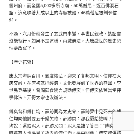
個州府，而全國5,000多所寺廟、50萬僧尼、近百佛洞石
窟，這意味著九成以上的寺廟被毀，46萬僧尼被剝奪信
仰。
不過，六月份就發生了玄武門事變，李世民親政，該詔書
沒能執行。如果不是這樣，再滅佛法，大唐盛世的歷史恐
怕要改寫了。
【歷史花絮】
唐太宗海納百川，氣度恢弘，迎來了各邦文明、信仰在大
唐交融，在唐初就把經濟、文化發展到了世界的巔峰。李
世民登基後，曾賜御食婉言規勸傅奕，但傅奕依舊當堂抨
擊佛法。弄得太宗也沒辦法。
傅奕曾和傅仁均、薛跡同為太史令，薛跡夢中見死去的傅
仁均向他討要五千錢欠款，薛跡問：那我還給誰啊？傅仁
均說：還給泥人。薛跡又問：泥人是誰？答曰：“傅奕！”當
時還有人也夢見了故去的傅仁均，夢中問他：傅奕謗佛該