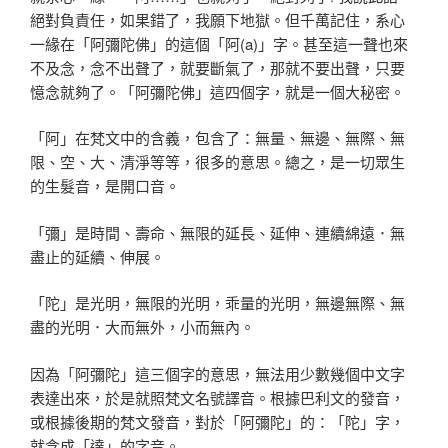
絕對負責任，如果錯了，我願下地獄。但千萬記住，系心
一緣在「阿彌陀佛」的這個「阿(a)」字。甚至這一聲也來
不及念，念不出聲了，就要斷氣了，那就不要出聲，只要
憶念就夠了。「阿彌陀佛」這四個字，就是一個大秘密。
「阿」在梵文中的含義，包含了：無量、無邊、無際、無
限、空、大、清淨等等，很多的意思。總之，是一切眾生
的生髮音，是開口音。
「彌」是時間、壽命、無限的延長、延伸、連續綿遠．無
盡止的延續、伸展。
「陀」是光明，無限的光明，乖量的光明，無邊無際、無
盡的光明．大而無外，小而無內。
因為「阿彌陀」這三個字的意思，無法用少數幾個中文字
表達出來，於是就照梵文名號譯音。根據巴利文的發音，
或根據後期的梵文發音，對於「阿彌陀」的：「陀」字，
就念成「達」的字音。