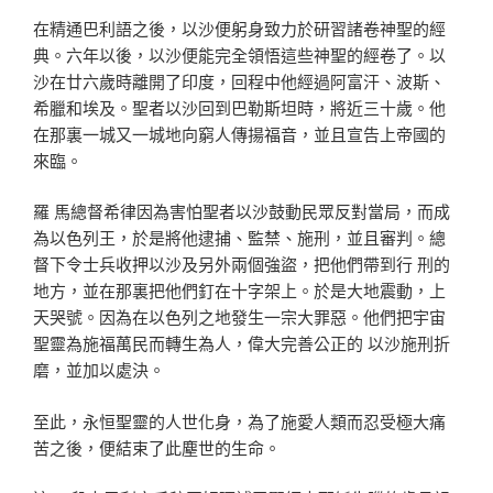
在精通巴利語之後，以沙便躬身致力於研習諸卷神聖的經
典。六年以後，以沙便能完全領悟這些神聖的經卷了。以
沙在廿六歲時離開了印度，回程中他經過阿富汗、波斯、
希臘和埃及。聖者以沙回到巴勒斯坦時，將近三十歲。他
在那裏一城又一城地向窮人傳揚福音，並且宣告上帝國的
來臨。
羅 馬總督希律因為害怕聖者以沙鼓動民眾反對當局，而成
為以色列王，於是將他逮捕、監禁、施刑，並且審判。總
督下令士兵收押以沙及另外兩個強盜，把他們帶到行 刑的
地方，並在那裏把他們釘在十字架上。於是大地震動，上
天哭號。因為在以色列之地發生一宗大罪惡。他們把宇宙
聖靈為施福萬民而轉生為人，偉大完善公正的 以沙施刑折
磨，並加以處決。
至此，永恒聖靈的人世化身，為了施愛人類而忍受極大痛
苦之後，便結束了此塵世的生命。