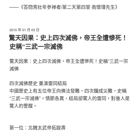
——《答問青壯年參禅者/第二天第四堂·南懷瑾先生》
發
2015 年 01 月 03 日
佈
驚天因果：史上四次滅佛，帝王全遭慘死！
於
史稱“三武一宗滅佛
驚天因果：史上四次滅佛，帝王全遭慘死！史稱“三武一宗
滅佛
四次滅佛歷史 重演雷同結局
中國歷史上有五位帝王向佛法發難，四次釀成災難，史稱
“三武一宗滅佛”。情節各異，結局卻驚人的雷同，對後人是
驚人的警醒。
第一位：北魏太武帝拓跋燾