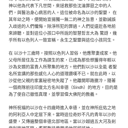
神以他為代表下凡世間，來拯救那些沈淪罪惡之中的人
們，與醫治身心病苦的人。這位被命名為以沙的聖嬰， 在
其年幼之時，便開始宣揚獨一無二的神之旨意，並勸誡誤
入歧途的人們懺悔，除淨所犯的罪過。人們從遠近各地前
來諦聽，並對這位小孩口中所說的智慧哲言大為 驚訝，幾
乎所有以色列人一致宣稱，永生之聖靈與這位小孩同生。
在 以沙十三歲時，按照以色列人習俗，他應聚妻成家。他
父母所居住及工作為謀生的家，已成為那些想獲得年輕以
沙為女婿的富貴人所聚集的地方。他們對以沙以全能 者聖
名所宣講的那些感化人心的道理讚嘆不已。就在此時，以
沙從他父親的家裏秘密地失蹤了。他離開耶路撒冷，隨著
一個商隊前往印度北方名叫幸德（Sindh）的地方，目的是
為了使自己徹悟真理，並學習偉大佛陀的教義。
神所祝福的以沙在十四歲時進入幸德，並在神所庇佑之地
的阿利亞人中定居下來。當時這位奇妙不凡的青年以沙的
盛譽，又傳遍整個幸德北部地區。當以沙越過五大河及剎
帝利族地區時，耆那教徒曾懇求他居留該地。