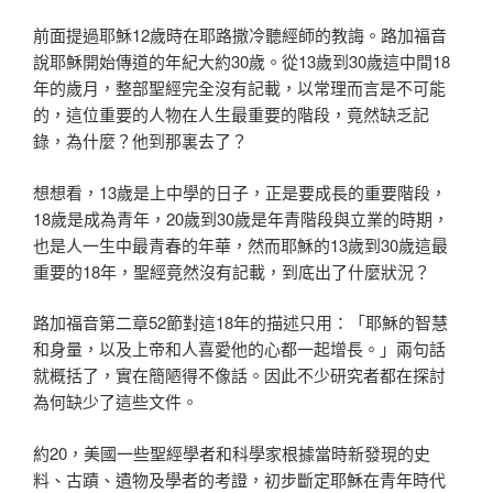
前面提過耶穌12歲時在耶路撒冷聽經師的教誨。路加福音
說耶穌開始傳道的年紀大約30歲。從13歲到30歲這中間18
年的歲月，整部聖經完全沒有記載，以常理而言是不可能
的，這位重要的人物在人生最重要的階段，竟然缺乏記
錄，為什麼？他到那裏去了？
想想看，13歲是上中學的日子，正是要成長的重要階段，
18歲是成為青年，20歲到30歲是年青階段與立業的時期，
也是人一生中最青春的年華，然而耶穌的13歲到30歲這最
重要的18年，聖經竟然沒有記載，到底出了什麼狀況？
路加福音第二章52節對這18年的描述只用：「耶穌的智慧
和身量，以及上帝和人喜愛他的心都一起增長。」兩句話
就概括了，實在簡陋得不像話。因此不少研究者都在探討
為何缺少了這些文件。
約20，美國一些聖經學者和科學家根據當時新發現的史
料、古蹟、遺物及學者的考證，初步斷定耶穌在青年時代