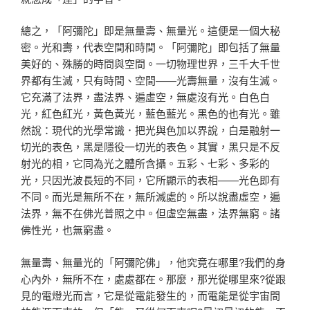
總之，「阿彌陀」即是無量壽、無量光。這便是一個大秘
密。光和壽，代表空間和時間。「阿彌陀」即包括了無量
美好的、殊勝的時問與空間。一切物理世界，三千大千世
界都有生滅，只有時間、空間——光壽無量，沒有生滅。
它充滿了法界，盡法界、遍虛空，無處沒有光。白色白
光，紅色紅光，黃色黃光，藍色藍光。黑色的也有光。雖
然說：現代的光學常識．把光與色加以界說，白是融射一
切光的表色，黑是隱役一切光的表色。其實，黑只是不反
射光的相，它同為光之體所含攝。五彩、七彩、多彩的
光，只因光波長短的不同，它所顯示的表相——光色即有
不同。而光是無所不在，無所滅處的。所以說盡虛空，遍
法界，無不在佛光普照之中。但虛空無盡，法界無窮。諸
佛性光，也無窮盡。
無量壽、無量光的「阿彌陀佛」，他究竟在哪里?我們的身
心內外，無所不在，處處都在。那麼，那光從哪里來?從跟
見的電燈光而言，它是從電能發生的，而電能是從宇宙間