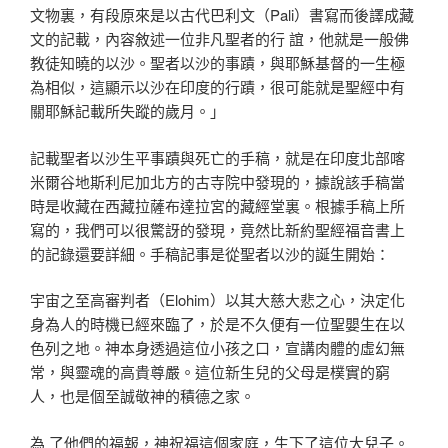
文物裏，有段原來是以古代巴利文（Pali）書寫而後譯成藏
文的記載，內容敘述一位非凡聖者的行 誼，他就是一般佛
教徒知曉的以沙。聖者以沙的事蹟，與耶穌基督的一生極
為相似，這顯示以沙在印度的行蹟，很可能就是聖經中有
關耶穌記載所失蹤的歲月。」
記載聖者以沙生平事蹟與死亡的手稿，就是在印度北部喀
米爾谷地斯利尼加北方的古寺院中發現的，據說該手稿當
時是收藏在西藏拉薩布達拉宮的藏經堂裏。根據手稿上所
寫的，我們可以很驚訝的發現，竟然比新約聖經福音書上
的記錄還要詳細。手稿記事是從聖者以沙的誕生開始：
宇宙之至高審判者（Elohim）以其大慈大悲之心，決定化
身為人的時機已經來臨了，於是不久便有一位聖嬰生在以
色列之地。神本身透過這位小孩之口，宣講肉體的虛幻無
常，與靈魂的高貴尊嚴。這位新生兒的父母是樸實的窮
人，也是個至誠敬神的積德之家。
為 了他們的福報，神祝福這個家庭，生下了這位大兒子。