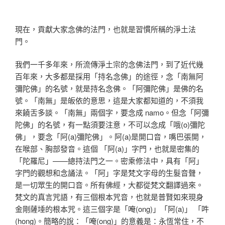
現在，貢獻大家念佛的法門，也就是習慣所稱的淨土法
門。
我們一千多年來，所流傳淨土宗的念佛法門，到了近代幾
百年來，大多都是採用「持名念佛」的途徑，念「南無阿
彌陀佛」的名號，就是持名念佛。「阿彌陀佛」是佛的名
號。「南無」是皈依的意思，這是大家都知道的，不須我
來饒舌多談。「南無」兩個字，要念成 namo。但念「阿彌
陀佛」的名號，有一點須要注意，不可以念成「哦(o)彌陀
佛」，要念「阿(a)彌陀佛」。阿(a)是開口音，嘴巴張開，
在喉部、胸部發音。這個 「阿(a)」字門，也就是密集的
「陀羅尼」——總持法門之一。密乘修法中，具有「阿」
字門的觀想和念誦法。「阿」字是梵文字母的生髮音聲，
是一切眾生的開口音。所有佛經，大都從梵文翻譯過來。
梵文的真言咒語，有三個根本咒音，也就是普賢如來現身
金剛薩埵的根本咒。這三個字是「唵(ong)」「阿(a)」 「吽
(hong)。簡略的說：「唵(ong)」的意義是：永恆常住，不