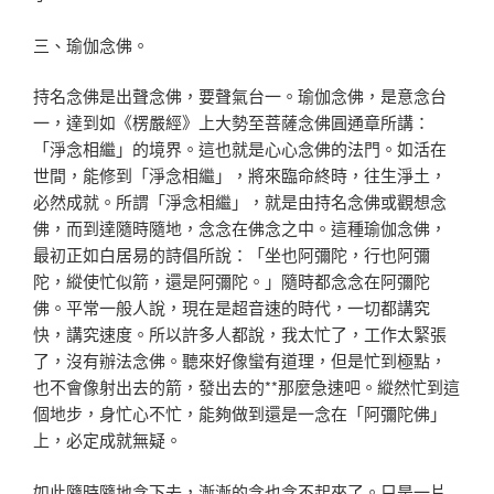
三、瑜伽念佛。
持名念佛是出聲念佛，要聲氣台一。瑜伽念佛，是意念台
一，達到如《楞嚴經》上大勢至菩薩念佛圓通章所講：
「淨念相繼」的境界。這也就是心心念佛的法門。如活在
世間，能修到「淨念相繼」，將來臨命終時，往生淨土，
必然成就。所謂「淨念相繼」，就是由持名念佛或觀想念
佛，而到達隨時隨地，念念在佛念之中。這種瑜伽念佛，
最初正如白居易的詩倡所說：「坐也阿彌陀，行也阿彌
陀，縱使忙似箭，還是阿彌陀。」隨時都念念在阿彌陀
佛。平常一般人說，現在是超音速的時代，一切都講究
快，講究速度。所以許多人都說，我太忙了，工作太緊張
了，沒有辦法念佛。聽來好像蠻有道理，但是忙到極點，
也不會像射出去的箭，發出去的**那麼急速吧。縱然忙到這
個地步，身忙心不忙，能夠做到還是一念在「阿彌陀佛」
上，必定成就無疑。
如此隨時隨地念下去，漸漸的念也念不起來了。只是一片