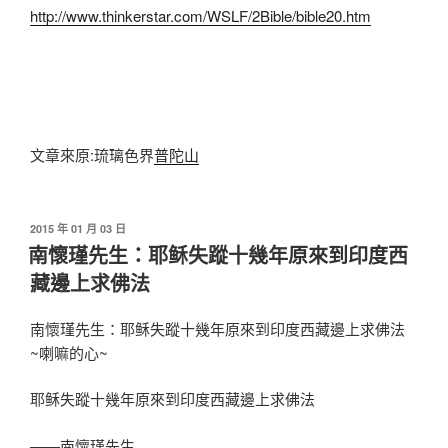
http://www.thinkerstar.com/WSLF/2Bible/bible20.htm
文章來原:琉璃色界
普陀山
發
2015 年 01 月 03 日
佈
南懷瑾先生：耶稣失蹤十幾年原來到印度西
於
藏邊上求佛法
南懷瑾先生：耶稣失蹤十幾年原來到印度西藏邊上求佛法
~喇嘛的心~
耶稣失蹤十幾年原來到印度西藏邊上求佛法
——南懷瑾先生