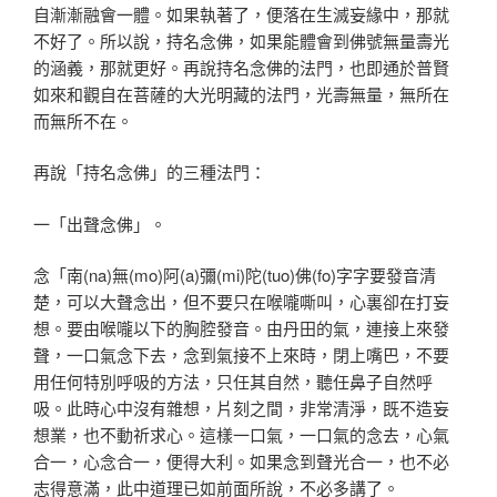
自漸漸融會一體。如果執著了，便落在生滅妄緣中，那就
不好了。所以說，持名念佛，如果能體會到佛號無量壽光
的涵義，那就更好。再說持名念佛的法門，也即通於普賢
如來和觀自在菩薩的大光明藏的法門，光壽無量，無所在
而無所不在。
再說「持名念佛」的三種法門：
一「出聲念佛」。
念「南(na)無(mo)阿(a)彌(mi)陀(tuo)佛(fo)字字要發音清
楚，可以大聲念出，但不要只在喉嚨嘶叫，心裏卻在打妄
想。要由喉嚨以下的胸腔發音。由丹田的氣，連接上來發
聲，一口氣念下去，念到氣接不上來時，閉上嘴巴，不要
用任何特別呼吸的方法，只任其自然，聽任鼻子自然呼
吸。此時心中沒有雜想，片刻之間，非常清淨，既不造妄
想業，也不動祈求心。這樣一口氣，一口氣的念去，心氣
合一，心念合一，便得大利。如果念到聲光合一，也不必
志得意滿，此中道理已如前面所說，不必多講了。