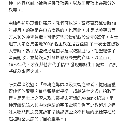
種，內容說到耶穌精通佛教教義，以及印度教上乘部分的
教義。」
由這些新發現資料顯示，我們可以說，聖經裏耶穌失蹤18
年歲月，的確是在東方度過的，也因此，才足以喚醒東西
方人類的神聖意識。可惜這些珍貴記載於公元325年，君士
坦丁大帝召集各地300多名主教在尼西亞開 了一次全基督教
大會時，為了某些政治理由以及宗教制度化，把聖經做了
全面刪改，並焚毀大批關於耶穌歷史的資料，以至直到
1970年代，才在其他古代手稿中 發現耶穌生平紀錄，否則
將成為永恒之謎。
研究學者說過：「靈魂之導師以及大智之靈者，從何處獲
得他們的智慧？這些智慧似乎從『超越時空之處』拾取而
得。是否世上之聖人及心靈學家所謂的Akashic紀錄，是一
種連續紀錄人類塵世經驗的宇宙電腦？僅有少數超凡之特
殊人物能與之交感調和？據說這些永不朽壞的紀錄存在於
超越時空某處的宇宙心靈裏。」