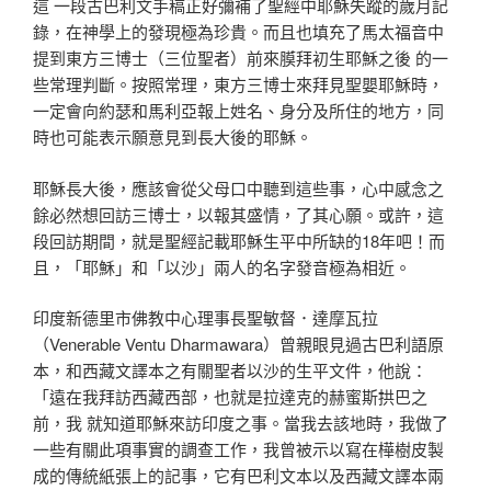
這 一段古巴利文手稿正好彌補了聖經中耶穌失蹤的歲月記
錄，在神學上的發現極為珍貴。而且也填充了馬太福音中
提到東方三博士（三位聖者）前來膜拜初生耶穌之後 的一
些常理判斷。按照常理，東方三博士來拜見聖嬰耶穌時，
一定會向約瑟和馬利亞報上姓名、身分及所住的地方，同
時也可能表示願意見到長大後的耶穌。
耶穌長大後，應該會從父母口中聽到這些事，心中感念之
餘必然想回訪三博士，以報其盛情，了其心願。或許，這
段回訪期間，就是聖經記載耶穌生平中所缺的18年吧！而
且，「耶穌」和「以沙」兩人的名字發音極為相近。
印度新德里市佛教中心理事長聖敏督．達摩瓦拉
（Venerable Ventu Dharmawara）曾親眼見過古巴利語原
本，和西藏文譯本之有關聖者以沙的生平文件，他說：
「遠在我拜訪西藏西部，也就是拉達克的赫蜜斯拱巴之
前，我 就知道耶穌來訪印度之事。當我去該地時，我做了
一些有關此項事實的調查工作，我曾被示以寫在樺樹皮製
成的傳統紙張上的記事，它有巴利文本以及西藏文譯本兩