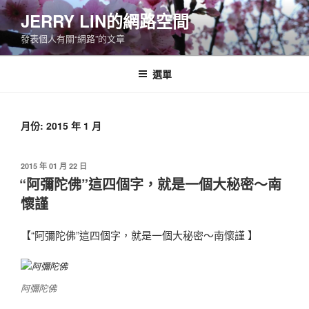
跳
JERRY LIN的網路空間
至
發表個人有關“網路”的文章
主
要
內
選單
容
月份:
2015 年 1 月
發
2015 年 01 月 22 日
佈
“阿彌陀佛”這四個字，就是一個大秘密～南
於
懷謹
【“阿彌陀佛”這四個字，就是一個大秘密～南懷謹 】
阿彌陀佛