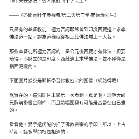
到中東去弘法，被人家釘到十字架上。
——《答問青壯年參禅者/第二天第三堂·南懷瑾先生》
只是有的基督教徒，極力否認耶稣曾到印度西藏邊上求學
佛法這一點，認為這樣就從根上比佛法矮上一大截。
那些基督徒所極力否認的，是公元後西藏才有佛法，但要
曉得，耶稣去的是印度、西藏邊上求學佛法，並不僅僅是
指西藏境內。
下面圖片據說是耶稣學習佛教密宗的圖像（網絡轉載）
說實在的，這個圖片末學第一次看到，真是啊，耶稣大師
兄胸前掛個金剛杵，而且這幅圖極有可能是基督徒自已畫
的。
看看他，雙手還虔誠的捏了佛教密宗的手印！所以，上古
時期，諸多學問根是相通的。