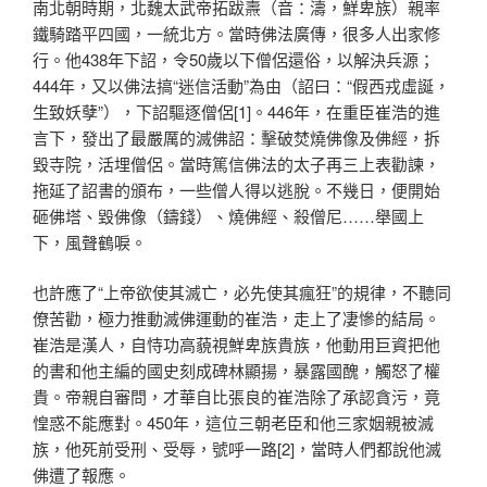
南北朝時期，北魏太武帝拓跋燾（音：濤，鮮卑族）親率
鐵騎踏平四國，一統北方。當時佛法廣傳，很多人出家修
行。他438年下詔，令50歲以下僧侶還俗，以解決兵源；
444年，又以佛法搞“迷信活動”為由（詔曰：“假西戎虛誕，
生致妖孽”），下詔驅逐僧侶[1]。446年，在重臣崔浩的進
言下，發出了最嚴厲的滅佛詔：擊破焚燒佛像及佛經，拆
毀寺院，活埋僧侶。當時篤信佛法的太子再三上表勸諫，
拖延了詔書的頒布，一些僧人得以逃脫。不幾日，便開始
砸佛塔、毀佛像（鑄錢）、燒佛經、殺僧尼……舉國上
下，風聲鶴唳。
也許應了“上帝欲使其滅亡，必先使其瘋狂”的規律，不聽同
僚苦勸，極力推動滅佛運動的崔浩，走上了凄慘的結局。
崔浩是漢人，自恃功高藐視鮮卑族貴族，他動用巨資把他
的書和他主編的國史刻成碑林顯揚，暴露國醜，觸怒了權
貴。帝親自審問，才華自比張良的崔浩除了承認貪污，竟
惶惑不能應對。450年，這位三朝老臣和他三家姻親被滅
族，他死前受刑、受辱，號呼一路[2]，當時人們都說他滅
佛遭了報應。