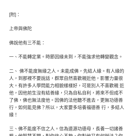
[附]：
上帝與佛陀
佛說他有三不能：
一、不能轉定業。時節因緣未到，不能強求他轉變觀念。
二、 佛不能度無緣之人。未能成佛，先結人緣。有人緣的
人，到那裡不要說話，群眾自然喜歡親近他，影響力量很
大。有許多人學問能力相貌樣樣好，可是別人不喜歡親 近
他，因他前生沒有結善緣，只為自私自利，將來不但成不
了佛，佛也無法度他。因佛的法他聽不進去，更無功德善
行，如何能見佛？所以，大家要多培養福德善 行，多結人
緣！
三、佛不能度不信之人。信為道源功德母，長養一切諸善
根。他智慧不開，對你信心不夠，你對他又有何辦法？你