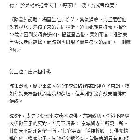
德。”於是楊堅通令天下，每家出一錢，為武帝超度。
《隋書》記載：楊堅生在寺院時，紫氣滿庭。比丘尼智仙
對其母說：這孩子來的非同尋常，須由她親自撫養。楊堅
13歲才回到父母身邊[4]。楊堅登基後，果如預言，推動東
土佛法走向巔峰，而隋朝也出現了開皇盛世的局面。 ~喇嘛
的心~
第三位：唐高祖李淵
隋末戰亂，歷史重演。618年李淵取代隋朝建立了唐朝，猶
如他姨夫楊堅代周建隋的翻版，但李淵卻沒有姨夫信佛的
傳統。
626年，太史令傅奕七次奏本滅佛，言詞激切，李淵不顧絕
大多數臣子的反對，五月下詔書：“京城留寺三所觀二所。
其餘天下諸州各留一所。”其它寺廟、道觀拆毀，只供養精
進的佛、道家弟子，其他都令還俗[5]。當時唐朝只有300多