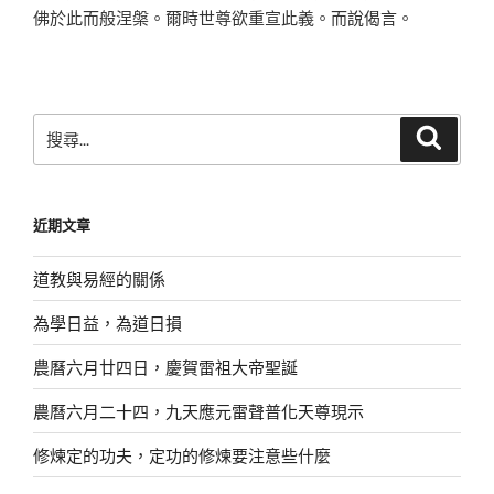
佛於此而般涅槃。爾時世尊欲重宣此義。而說偈言。
搜
搜
尋
尋
關
鍵
近期文章
字:
道教與易經的關係
為學日益，為道日損
農曆六月廿四日，慶賀雷祖大帝聖誕
農曆六月二十四，九天應元雷聲普化天尊現示
修煉定的功夫，定功的修煉要注意些什麼