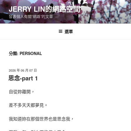
跳
JERRY LIN的網路空間
至
發表個人有關“網路”的文章
主
要
內
選單
容
分類:
PERSONAL
發
2026 年 06 月 07 日
佈
思念-part 1
於
自從妳離開，
差不多天天都夢見。
我知道妳在那個世界也是思念我，