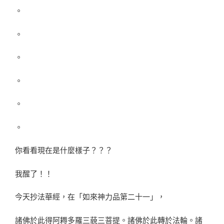
。
。
。
。
。
。
你看看現在是什麼樣子？？？
我醒了！！
今天抄法華經，在「如來神力品第二十一」，
諸佛於此得阿耨多羅三藐三菩提。諸佛於此轉於法輪。諸