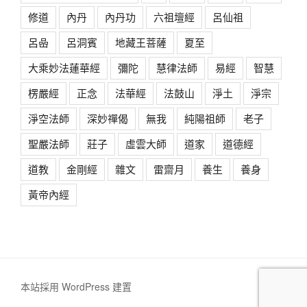
修道
內丹
內丹功
六祖壇經
呂仙祖
呂喦
呂洞賓
地藏王菩薩
夏至
大乘妙法蓮華經
彌陀
慧律法師
易經
智慧
楞嚴經
正念
法華經
法鼓山
淨土
淨宗
淨空法師
深妙禪偈
無我
純陽祖師
老子
聖嚴法師
莊子
虛雲大師
道家
道德經
道教
金剛經
雜文
雷齋月
養生
養身
黃帝內經
本站採用 WordPress 建置