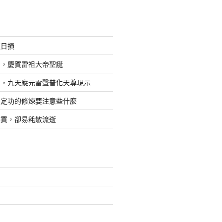
道日損
日，慶賀雷祖大帝聖誕
四，九天應元雷聲普化天尊現示
，定功的修煉要注意些什麼
難買，卻易耗散流逝