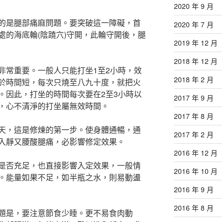
2020 年 9 月
的是腿部痛麻問題。要突破這一障礙，首
2020 年 7 月
處的海底輪(陰蹺穴)守開，此輪守開後，腿
2019 年 12 月
2018 年 12 月
非常重要。一般人只能打坐1至2小時，效
2018 年 2 月
於時間短，每次只燒至八九十度，就把火
。因此，打坐的時間每次要在2至3小時以
2017 年 9 月
，心不清淨的打坐屬無效時間。
2017 年 8 月
天，這是修煉的第一步。使身體通暢，通
2017 年 2 月
入靜又腰酸腿痛，必影響修定效果。
2016 年 12 月
是否充足，也直接影響入定效果，一般情
2016 年 10 月
。能量如果不足，如半瓶之水，則易動盪
2016 年 9 月
2016 年 8 月
題是，要注意節食少睡。更不易食肉動