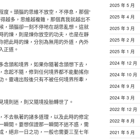
2025 年 5 月
程度。頭腦的思維不放空，不停息，那個“
2025 年 4 月
用得越多，思維越複雜，那個真我就越出不
候，頭腦卻一刻不停地在胡思亂想。這就
2025 年 3 月
時的煉，則是煉你放空的功夫，也是在靜
2025 年 2 月
你把此時的煉，分別為無用的外道，內外
入正道。
2025 年 1 月
2024 年 12 月
多念頭和境界，如果你隨著念頭想下去，
，念起不隨，修到任何境界都不能動搖你
2024 年 10 月
功。靈魂出殼後只有不被任何境界所牽，
2024 年 9 月
2024 年 3 月
見境則迷，則又隨境投胎轉世了。
2022 年 12 月
，不去執著的諸多道理，以及此時的修定
2022 年 8 月
一瞬間。要想保證那一瞬間不迷不惑，需
成，絕非一日之功，一般也需要三至七年
2021 年 5 月