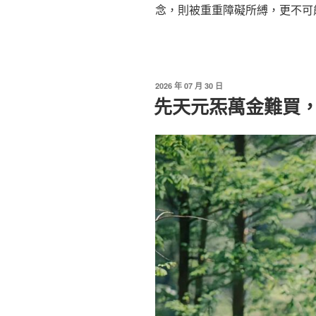
念，則被重重障礙所縛，更不可
發
2026 年 07 月 30 日
佈
先天元炁萬金難買
於