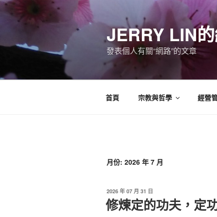
跳
至
JERRY LI
主
要
發表個人有關“網路”的文章
內
容
首頁
宗教與哲學
經營
月份:
2026 年 7 月
發
2026 年 07 月 31 日
佈
修煉定的功夫，定
於