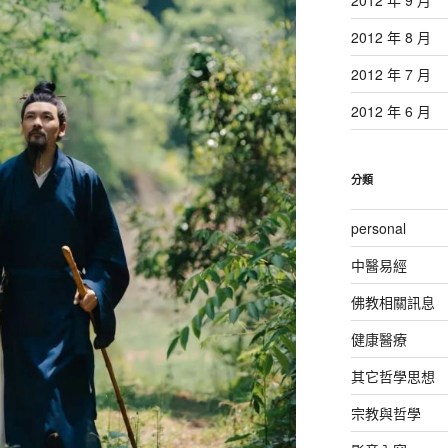
2012 年 8 月
2012 年 7 月
2012 年 6 月
分類
personal
中醫易經
佛教相關訊息
健康醫療
其它哲學思想
宗教與哲學