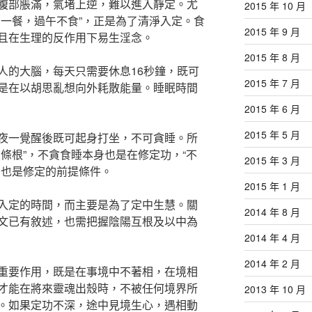
腹部脹滿，氣堵上逆，難以進入靜定。尤
2015 年 10 月
中一餐，過午不食”，正是為了清淨入定。食
2015 年 9 月
且在生理的反作用下易生淫念。
2015 年 8 月
人的大腦，每天只需要休息16秒鐘，既可
2015 年 7 月
是在以胡思亂想向外耗散能量。睡眠時間
2015 年 6 月
2015 年 5 月
夜一覺醒後既可起身打坐，不可貪睡。所
條根”，不貪食睡本身也是在修定功，“不
2015 年 3 月
。也是修定的前提條件。
2015 年 1 月
入定的時間，而主要是為了定中生慧。關
2014 年 8 月
文已有敘述，也需把握陰陽互根及以中為
2014 年 4 月
2014 年 2 月
重要作用，既是在事境中不著相，在境相
才能在將來靈魂出殼時，不被任何境界所
2013 年 10 月
。如果定功不深，途中見境生心，遇相動