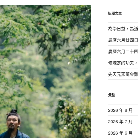
鍵
字:
近期文章
為學日益，為
農曆六月廿四
農曆六月二十
修煉定的功夫
先天元炁萬金
彙整
2026 年 8 月
2026 年 7 月
2026 年 6 月