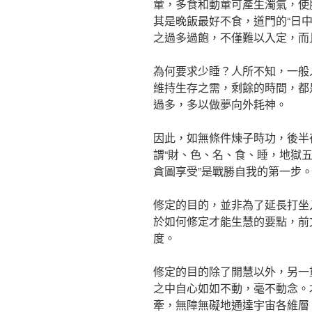
葷，多食和動葷可產生濁氣，使
其是晚飯最好不食，道門的“日
之過多過飽，不僅難以入定，而
為何要求少睡？人所不知，一般
維持生存之需，剩餘的時間，都
過多，多以做夢向外耗神。
因此，如無條件煉子時功，後半
謂“財、色、名、食、睡，地獄五
貪圖享受”是戰勝自我的第一步
修定的目的，並非為了延長打坐
於如何修定才能生慧的要點，前
度。
修定的目的除了開慧以外，另一
之中自心如如不動，毫不動念。
牽，無障無礙地通達宇宙各維層