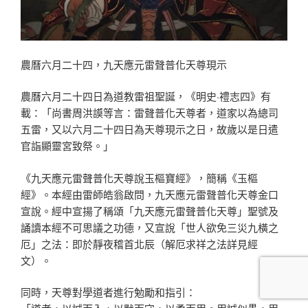
農曆六月二十四，九天應元雷聲普化天尊現示
農曆六月二十四日為道教雷祖聖誕，《明史·禮志四》有
載：「尚書周洪謨等言：雷聲普化天尊者，道家以為總司
五雷，又以六月二十四日為天尊現示之日，故歲以是日遣
官詣顯靈宮致祭。」
《九天應元雷聲普化天尊說玉樞寶經》，簡稱《玉樞
經》。本經由雷師皓翁啟問，九天應元雷聲普化天尊金口
宣說。經中宣揚了稱頌「九天應元雷聲普化天尊」聖號及
誦讀本經不可思議之功德，又宣說「世人欲免三災九橫之
厄」之法：即於靜夜稽首北辰（解厄求祥之法詳見經
文）。
同時，天尊對學道者進行勉勵和指引：