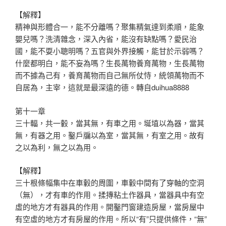
【解釋】
精神與形體合一，能不分離嗎？聚集精氣達到柔順，能象
嬰兒嗎？洗清雜念，深入內省，能沒有缺點嗎？愛民治
國，能不耍小聰明嗎？五官與外界接觸，能甘於示弱嗎？
什麼都明白，能不妄為嗎？生長萬物養育萬物，生長萬物
而不據為己有，養育萬物而自己無所仗恃，統領萬物而不
自居為，主宰，這就是最深遠的德。轉自duihua8888
第十一章
三十輻，共一轂，當其無，有車之用。埏埴以為器，當其
無，有器之用。鑿戶牖以為室，當其無，有室之用。故有
之以為利，無之以為用。
【解釋】
三十根條幅集中在車轂的周圍，車轂中間有了穿軸的空洞
（無），才有車的作用。揉摶粘土作器具，當器具中有空
虛的地方才有器具的作用。開鑿門窗建造房屋，當房屋中
有空虛的地方才有房屋的作用。所以“有”只提供條件，“無”