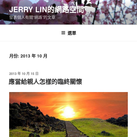
跳
JERRY LIN的網路空間
至
發表個人有關“網路”的文章
主
要
內
選單
容
月份:
2013 年 10 月
發
2013 年 10 月 15 日
佈
應當給親人怎樣的臨終關懷
於