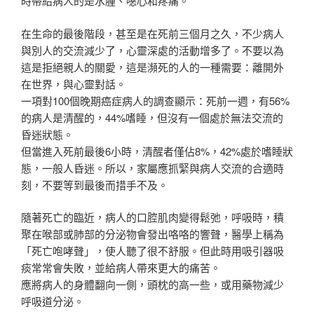
時帶給病人的是水腫、噁心和疼痛。
在生命的最後階段，甚至是在死前三個月之久，不少病人
與別人的交流減少了，心靈深處的活動增多了。不要以為
這是拒絕親人的關愛，這是瀕死的人的一種需要：離開外
在世界，與心靈對話。
一項對100個晚期癌症病人的調查顯示：死前一週，有56%
的病人是清醒的，44%嗜睡，但沒有一個處於無法交流的
昏迷狀態。
但當進入死前最後6小時，清醒者僅佔8%，42%處於嗜睡狀
態，一般人昏迷。所以，家屬應抓緊與病人交流的合適時
刻，不要等到最後而措手不及。
隨著死亡的臨近，病人的口腔肌肉變得鬆弛，呼吸時，積
聚在喉部或肺部的分泌物會發出咯咯的響聲，醫學上稱為
「死亡咆哮聲」，使人聽了很不舒服。但此時用吸引器吸
痰常常會失敗，並給病人帶來更大的痛苦。
應將病人的身體翻向一側，頭枕的高一些，或用藥物減少
呼吸道分泌。