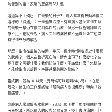
句告別的話，家屬的悲痛驟然升溫…
這還算不上殘忍。在最後的日子?，病人常常得被動地接受
這樣的「待遇」：一是過度治療。有些病人甚至直到生命
的最後一息仍在接受創傷性的治療。但另一個極端卻是治
療不足，也就是說，病人受到的痛苦和不適直到死亡也沒
有得到充分的解脫。
那麼，生命在最後的幾週、幾天、幾小時?到底處於什麼樣
的狀態？一個人在臨近死亡時，體內出現了什麼變化？在
想什麼？需要什麼？我們該做什麼，不該做什麼？怎樣做
才能給生命以舒適、寧靜甚至美麗的終結？
臨終期一般為10-14天（有時候可以短到24小時）。在這一
階段，醫生的工作應該從「幫助病人恢復健康」轉向「減
輕痛苦」。
臨終病人常處於脫水狀態，吞嚥出現困難，周圍迴圈的血
液量銳減，所以病人的皮膚又濕又冷，摸上去涼涼的。但