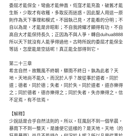
委屈才能保全，彎曲才能伸直，低窪才能充盈，破舊才能
生新，少取才有收穫，多取反而迷惑。因此聖人用這一原
則作為天下事理和模式。不固執己見，才能看的分明；不
自以為是，才能是非昭彰；不自我誇耀才顯得有功，不自
高自大才能保持長久；正因為不與人爭，轉自duihua8888
所以天下就沒有人能爭得過他。古時所說的委屈才能保全
等話，怎麼能是空話呢！真正能全部得到它。
第二十三章
希言自然。故飄風不終朝，驟雨不終日。孰為此者？天
地。天地尚不能久，而況於人乎？故從事於道者，同於
道；德者，同於德；失者，同於失。同於道者，道亦樂得
之；同於德者，德亦樂得之；同於失者，失亦樂得之。信
不足焉，有不信焉。
【解釋】
少說話是合乎自然法則的。所以，狂風刮不到一個早晨，
暴雨下不到一整天，是誰使它這樣的？是天地。天地（的
狂風暴雨）尚且不能持久，何況於人呢？所以凡是從事於