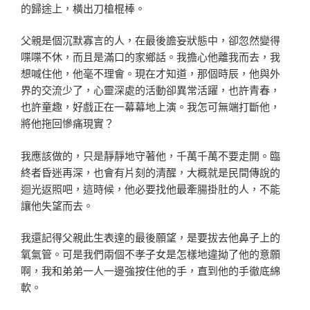
的歸途上，橫出刀槍棍棒。
父親是個沉默寡言的人，在最後譫妄狀態中，卻忽然變得
喋喋不休，而且是滿口的家鄉話。我擔心他離我而去，我
想喊住他，他毫不理會。現在才知道，那個時辰，他與外
界的交流少了，心靈深處的活動卻異常活躍，也許青春，
也許童趣，好戲正在一幕幕地上演。我怎可無端打斷他，
將他拖回慘痛現實？
我應該做的，只是靜靜地守著他，千萬千萬不要走開。臨
終者昏迷再深，也會有片刻的清醒，大概就是民間傳說的
迴光返照吧，這時候，他必要找他最牽腸掛肚的人，不能
讓他失望而去。
我還記得父親此生表達的最後願望，是要拔去他鼻子上的
氧氣管。可是我們兩個不孝子女是怎樣地違拗了他的意願
啊，我和弟弟一人一邊強按住他的手，直到他的手徹底綿
軟。