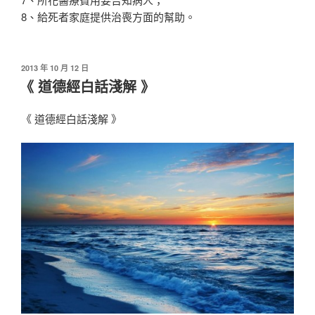
8、給死者家庭提供治喪方面的幫助。
發
2013 年 10 月 12 日
佈
《 道德經白話淺解 》
於
《 道德經白話淺解 》