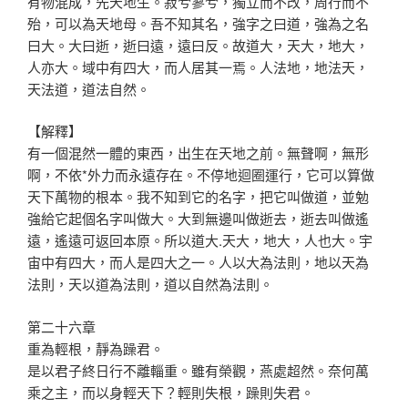
有物混成，先天地生。寂兮寥兮，獨立而不改，周行而不
殆，可以為天地母。吾不知其名，強字之曰道，強為之名
曰大。大曰逝，逝曰遠，遠曰反。故道大，天大，地大，
人亦大。域中有四大，而人居其一焉。人法地，地法天，
天法道，道法自然。
【解釋】
有一個混然一體的東西，出生在天地之前。無聲啊，無形
啊，不依*外力而永遠存在。不停地迴圈運行，它可以算做
天下萬物的根本。我不知到它的名字，把它叫做道，並勉
強給它起個名字叫做大。大到無邊叫做逝去，逝去叫做遙
遠，遙遠可返回本原。所以道大.天大，地大，人也大。宇
宙中有四大，而人是四大之一。人以大為法則，地以天為
法則，天以道為法則，道以自然為法則。
第二十六章
重為輕根，靜為躁君。
是以君子終日行不離輜重。雖有榮觀，燕處超然。奈何萬
乘之主，而以身輕天下？輕則失根，躁則失君。