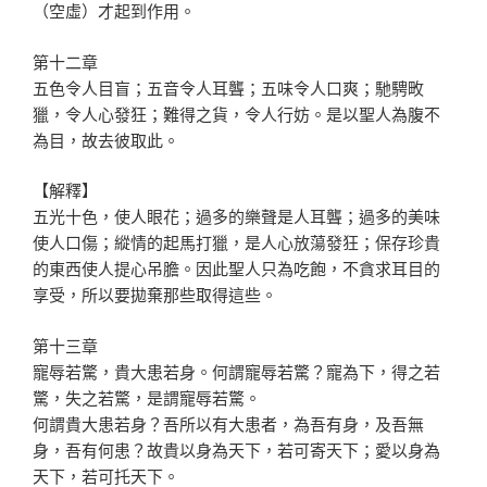
（空虛）才起到作用。
第十二章
五色令人目盲；五音令人耳聾；五味令人口爽；馳騁畋
獵，令人心發狂；難得之貨，令人行妨。是以聖人為腹不
為目，故去彼取此。
【解釋】
五光十色，使人眼花；過多的樂聲是人耳聾；過多的美味
使人口傷；縱情的起馬打獵，是人心放蕩發狂；保存珍貴
的東西使人提心吊膽。因此聖人只為吃飽，不貪求耳目的
享受，所以要拋棄那些取得這些。
第十三章
寵辱若驚，貴大患若身。何謂寵辱若驚？寵為下，得之若
驚，失之若驚，是謂寵辱若驚。
何謂貴大患若身？吾所以有大患者，為吾有身，及吾無
身，吾有何患？故貴以身為天下，若可寄天下；愛以身為
天下，若可托天下。