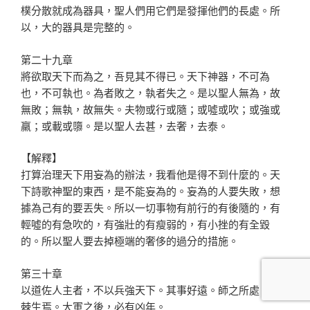
樸分散就成為器具，聖人們用它們是發揮他們的長處。所
以，大的器具是完整的。
第二十九章
將欲取天下而為之，吾見其不得已。天下神器，不可為
也，不可執也。為者敗之，執者失之。是以聖人無為，故
無敗；無執，故無失。夫物或行或隨；或噓或吹；或強或
羸；或載或隳。是以聖人去甚，去奢，去泰。
【解釋】
打算治理天下用妄為的辦法，我看他是得不到什麼的。天
下詩歌神聖的東西，是不能妄為的。妄為的人要失敗，想
據為己有的要丟失。所以一切事物有前行的有後隨的，有
輕噓的有急吹的，有強壯的有瘦弱的，有小挫的有全毀
的。所以聖人要去掉極端的奢侈的過分的措施。
第三十章
以道佐人主者，不以兵強天下。其事好遠。師之所處，荊
棘生焉。大軍之後，必有凶年。