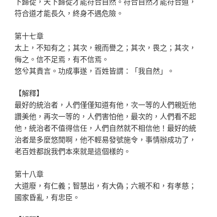
下歸從，天下歸從才能符合自然。符合自然才能符合道，
符合道才能長久，終身不遇危險。
第十七章
太上，不知有之；其次，親而譽之；其次，畏之；其次，
侮之。信不足焉，有不信焉。
悠兮其貴言。功成事遂，百姓皆謂：「我自然」。
【解釋】
最好的統治者，人們僅僅知道有他，次一等的人們親近他
讚美他，再次一等的，人們害怕他，最次的，人們看不起
他，統治者不值得信任，人們自然就不相信他！最好的統
治者是多麼悠閒啊，他不輕易發號施令，事情辦成功了，
老百姓都說我們本來就是這個樣的。
第十八章
大道廢，有仁義；智慧出，有大偽；六親不和，有孝慈；
國家昏亂，有忠臣。