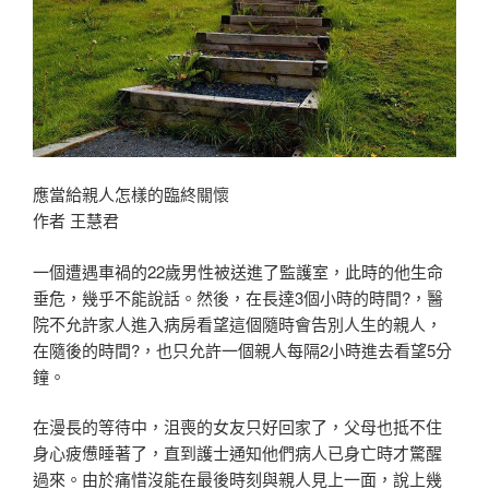
應當給親人怎樣的臨終關懷
作者 王慧君
一個遭遇車禍的22歲男性被送進了監護室，此時的他生命
垂危，幾乎不能說話。然後，在長達3個小時的時間?，醫
院不允許家人進入病房看望這個隨時會告別人生的親人，
在隨後的時間?，也只允許一個親人每隔2小時進去看望5分
鐘。
在漫長的等待中，沮喪的女友只好回家了，父母也抵不住
身心疲憊睡著了，直到護士通知他們病人已身亡時才驚醒
過來。由於痛惜沒能在最後時刻與親人見上一面，說上幾