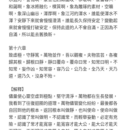
和藹啊，象冰將融化，樸質啊，象為雕琢的素材，空曠
啊，象深山幽谷，渾厚啊，象江河的渾水，誰能使渾水不
渾？安靜下來就會慢慢澄清。誰能長久保持安定？變動起
來就會慢慢打破安定，保持此道的人不會自滿。正因為不
自滿，所以能去舊換新。
第十六章
致虛極，守靜篤。萬物並作，吾以觀複。夫物芸芸，各複
歸其根。歸根曰靜，靜曰覆命。覆命曰常，知常曰明。不
知常，妄作凶。知常容，容乃公，公乃全，全乃天，天乃
道，道乃久，沒身不殆。
【解釋】
儘量使心靈空虛到極點，堅守清淨。萬物都在生長發展，
我看到了往復迴圈的道理。萬物儘管變化紛紛，最後都各
自回到他的根本。返回根本叫做靜，也叫使命。使命叫做
常，認識了常叫做明。不認識常，而輕舉妄動，必定有兇
險。認識了常才能寬容，能寬容才能大公，能大公才能天