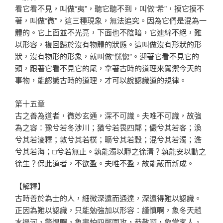
看它看不見，叫做“夷”，聽它聽不到，叫做“希”，摸它摸不
著，叫做“微”，這三種現象，無法追究。因為它們是混為一
體的。它上面並不光亮，下面也不陰暗，它連綿不絕，難
以形容，複回歸於沒有物體的狀態。這叫做沒有形狀的形
狀，沒有物形的形象，就叫做“恍惚”。迎著它看不見它的
頭，跟著它看不見它的尾，拿著古時的道理來駕禦今天的
事物，能認識古時的道理，才可以說認識道的規律。
第十五章
古之善為道者，微妙玄通，深不可識。夫唯不可識，故強
為之容：豫兮若冬涉川；猶兮若畏四鄰；儼兮其若客；渙
兮其若淩釋；敦兮其若樸；曠兮其若穀；混兮其若濁；澹
兮其若海；□兮若無止。孰能濁以靜之徐清？孰能安以動之
徐生？保此道者，不欲盈。夫唯不盈，故能蔽而新成。
【解釋】
古時善於為士的人，細微深遠而通達，深遠得難以認識。
正因為難以認識，只能勉強加以形容：謹慎啊，象冬天趟
水過河，警惕啊，象害怕四鄰圍攻，恭敬啊，象當客人，