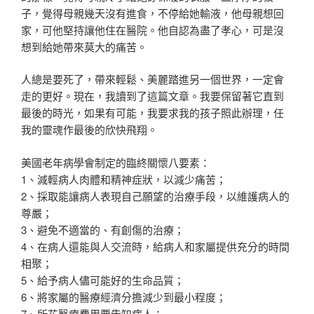
子，覺得母親幾天沒有進食，不停給她輸液，他母親想回
家，可他堅持讓他住在醫院。他自認為盡了孝心，可是沒
想到給她帶來莫大的痛苦。
人總是要死了，帶來輕鬆、美麗踏進另一個世界，一定會
走的更好。現在，我讀到了這篇文章。我要保留著它直到
最後的時光，如果有可能，我要求我的孩子照此辦理，任
我的靈魂作最後的欣快飛翔。
美國老年病學會制定的臨終關懷八要素：
1、減輕病人肉體和精神症狀，以減少痛苦；
2、採取能讓病人表現自己願望的治療手段，以維護病人的
尊嚴；
3、避免不適當的、有創傷的治療；
4、在病人還能與人交流時，給病人和家屬提供充分的時間
相聚；
5、給予病人儘可能好的生命品質；
6、將家屬的醫療經濟分擔減少到最小程度；
7、所花醫療費用要告知病人；