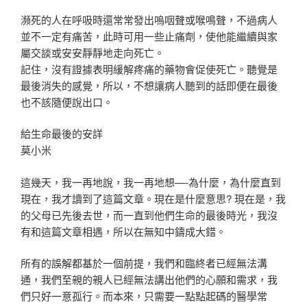
瀕死的人在呼吸時還常常發出嗚咽聲或喉鳴聲，不過病人
並不一定有痛苦，此時可用一些止痛劑，使他能繼續與家
屬交談或安安靜靜地走向死亡。
記住，沒有證據表明緩解疼痛的藥物會促使死亡。聽覺是
最後消失的感覺，所以，不想讓病人聽到的話即便在最後
也不該隨便說出口。
給生命最後的安詳
莫小米
這幾天，我一再地說，我一再地想—-為什麼，為什麼直到
現在，我才讀到了這篇文章。現在是什麼意思? 現在是，我
的父母已先後去世，而一直到他們生命的最後時光，我沒
有和這篇文章相遇，所以在無知中鑄成大錯。
所有的誤解都基於一個前提，我們和臨終者已經無法溝
通，我們至親的親人已經無法講出他們的心願和需求，我
們只好一意孤行。而本來，只需要一點點起碼的醫學常