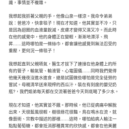
識，事情並不複雜。
我想起我抓著父親的手，他像山泉一樣涼。我命令弟弟
說：爸爸冷，快拿毯子！現在才知道，他其實並不冷，只
是因為迴圈的血液量銳減，皮膚才變得又濕又冷。而此時
在他的感覺中，他的身體正在變輕，漸漸地漂浮、飛
昇……這時哪怕是一條絲巾，都會讓他感覺到無法忍受的
重壓，更何況一條毯子！
我想起直到父親嚥氣，醫生才拔下了連接在他身體上的所
有的管子，輸氣管、輸液管、心電圖儀……同時我們覺得
他幾天幾夜沒進水進食，總是試圖做些哪怕是完全徒勞的
嘗試。母親清早送來現榨的西瓜汁，裝在有刻度的嬰兒奶
瓶?，我們姐弟每天都在交流著爸爸今天到底喝了多少水。
現在才知道，他其實並不餓。那時候，他已從病痛中解脫
出來，天很藍風很輕，樹很綠花很豔，鳥在鳴水在流，就
像藝術、宗教中描述的那樣……這時，哪怕給病人輸注一
點點葡萄糖，都會抵消那種異常的欣快感，都會在他美麗