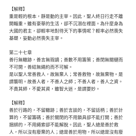
【解釋】
重是輕的根本，靜是動的主宰。因此，聖人終日行走不離
開輜重。雖有豪華的生活，卻不沉溺在裡面。為什麼身為
大國的君主，卻輕率地對待天下的事情呢？輕率必然喪失
基礎，妄動必然喪失主宰。
第二十七章
善行無轍跡，善言無瑕謫；善數不用籌策；善閉無關楗而
不可開，善結無繩約而不可解。
是以聖人常善救人，故無棄人；常善救物，故無棄物。是
謂襲明。故善人者，不善人之師；不善人者，善人之資。
不貴其師，不愛其資，雖智大迷，是謂要妙。
【解釋】
善於行路的，不留轍跡；善於言談的，不留話柄；善於計
算的，不留籌碼；善於關閉的不用鎖具卻不能打開；善於
捆綁的，不用繩索卻不能解脫。因此，聖人總是善於救
人，所以沒有廢棄的人；總是善於用物，所以總是沒有廢