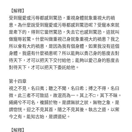
【解釋】
受到寵愛或污辱都感到驚恐，重視身體就象重視大的禍
患。為什麼說受到寵愛或污辱都感到驚恐呢？受寵本來就
是卑下的，得到它當然驚恐，失去它也感到驚恐，這就叫
做寵辱若驚。什麼叫做重視己身就象重視大的禍患？我之
所以會有大的禍患，是因為我有個身體，如果我沒有這個
身體，我還有什麼禍患呢？所以能夠以貴己身的態度去對
待天下，才可以把天下交付給他；能夠以愛己身的態度去
對待天下，才可以把天下委託給他。
第十四章
視之不見，名曰夷；聽之不聞，名曰希；搏之不得，名曰
微。此三者不可致詰，故混而為一。其上不□，其下不昧。
繩繩兮不可名，複歸於物。是謂無狀之狀，無物之象，是
謂惚恍。迎之不見其首，隨之不見其後。執古之道，以禦
今之有。能知古始，是謂道紀。
【解釋】