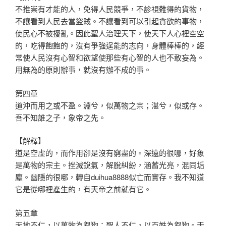
不推崇有才能的人，免得人民競爭，不診視難得的貨物，
不讓看到人民去當盜賊。不讓看到可以引起貪欲的事物，
使民心不被擾亂。因此聖人治理天下，使天下人心裡空空
的，吃得飽飽的，沒有爭強逞能的志向，身體棒棒的，經
常使人民沒有心智和欲望使那些有心智的人也不敢妄為。
用無為的原則辦事，就沒有辦不成的事。
第四章
道沖而用之或不盈。淵兮，似萬物之宗；湛兮，似或存。
吾不知誰之子，象帝之先。
【解釋】
道是空虛的，而作用卻是沒有窮盡的。深遠的很哪，好象
是萬物的宗主。挫滅銳氣，解脫糾紛，涵蓄光亮，混同垢
塵。幽隱的很哪，轉自duihua8888似亡而實存。我不知道
它是從哪裡產生的，有天帝之前就有它。
第五章
天地不仁，以萬物為芻狗；聖人不仁，以百姓為芻狗。天