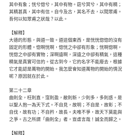
其中有象；恍兮惚兮，其中有物。窈兮冥兮，其中有精；
其精甚真，其中有信。自今及古，其名不去，以閱眾甫。
吾何以知眾甫之狀哉？以此。
【解釋】
大德的形態，與道一致。道這個東西，是恍恍惚惚的沒有
固定的形體。惚啊恍啊，惚恍之中卻有形象；恍啊惚啊，
恍惚之中卻有實物；深啊遠啊，深遠之中卻有精氣，這種
精氣是真實可信的。從古到今，它的名字不能廢去，根據
它才能認是萬物的開始。我怎麼會知道萬物的開始的情況
呢？原因就在於此。
第二十二章
曲則全，枉則直，窪則盈，敝則新，少則多，多則惑。是
以聖人抱一為天下式。不自見，故明；不自是，故彰；不
自伐，故有功；不自矜，故長。夫唯不爭，故天下莫能與
之爭。古之所謂「曲則全」者，豈虛言哉！誠全而歸之。
【解釋】