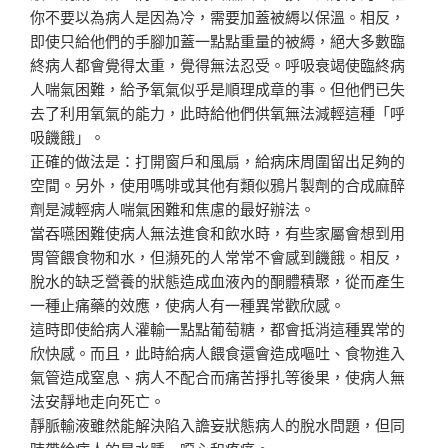
你不要以為病人是因為冷，需要加蓋被縟以保溫。相反，
即使只給他們的手腳加蓋一點點重量的被縟，絕大多數臨
終病人都會覺得太重，覺得無法忍受。呼吸衰竭使臨終病
人喘氣困難，給予氧氣似乎是順理成章的事。但他們已失
去了利用氧氣的能力，此時給他們供氧無法減輕這種「呼
吸饑餓」。
正確的做法是：打開窗戶和風扇，給病床周圍留出足夠的
空間。另外，使用嗎啡或其他有類似鴉片製劑的合成麻醉
劑是減輕病人喘氣困難和焦慮的最好辦法。
當吞嚥困難使病人無法進食和飲水時，有些家屬會想到用
胃管餵食物和水，但瀕死的人常常不會感到饑餓。相反，
脫水的缺乏營養的狀態造成血液內的酮體積聚，從而產生
一種止痛藥的效應，使病人有一種異常歡欣感。
這時即使給病人灌輸一點點葡萄糖，都會抵消這種異常的
欣快感。而且，此時給病人餵食還會造成嘔吐、食物進入
氣管造成窒息、病人不配合而痛苦掙扎等後果，使病人無
法安靜地走向死亡。
靜脈輸液雖然能解決陷入譫妄狀態病人的脫水問題，但同