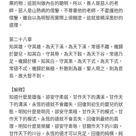
棄的物；這就叫做內在的聰明。所以，善人是惡人的老
師，惡人是山熱病的借鑒，不尊重他的老師，不愛護他的
借鑒，雖自以為明智而實際上很糊塗。這就是精深奧妙的
道理。
第二十八章
知其雄，守其雌，為天下溪。為天下溪，常德不離，複歸
於嬰兒。知其白，守其辱，為天下穀。為天下谷，常德乃
足，複歸於樸。知其白，守其黑，為天下式。為天下式，
常德不忒，複歸於無極。朴散則為器，聖人用之，則為官
長，故大智不割。
【解釋】
知道什麼是雄強，卻安守柔弱，甘作天下的溝溪。甘作天
下的溝溪，永恆的德就不會離失，回復到初生的嬰兒的狀
態。明知什麼是明亮，卻安守黑暗，甘作天下的模式。甘
作天下的模式，永恆的德就不會丟失，回復到最終的真
理。明知什麼是榮耀，卻安守卑辱，甘願作天下的川穀。
甘作天下的川谷，永恆的德才可以充足，回復的純樸，純