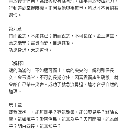
善於遵守信用，為政善於有條有理，辦事善於發揮能力，
行動善於掌握時機。正因為他與事無爭，所以才不會招惹
怨恨。
第九章
持而盈之，不如其已；揣而銳之，不可長保。金玉滿堂，
莫之能守；富貴而驕，自遺其咎。
功遂身退，天之道也。
【解釋】
端的滿滿的，不如適可而止。磨的尖尖的，銳利難保長
久。金玉滿堂，不可能長期守住。因富貴而產生驕傲，就
會給自己帶來災害。成功了就急流勇退，這才合乎自然的
道理。
第十章
載營魄抱一，能無離乎？專氣致柔，能如嬰兒乎？滌除玄
鑒，能如疵乎？愛國治民，能無為乎？天門開闔，能為雌
乎？明白四達，能無知乎？