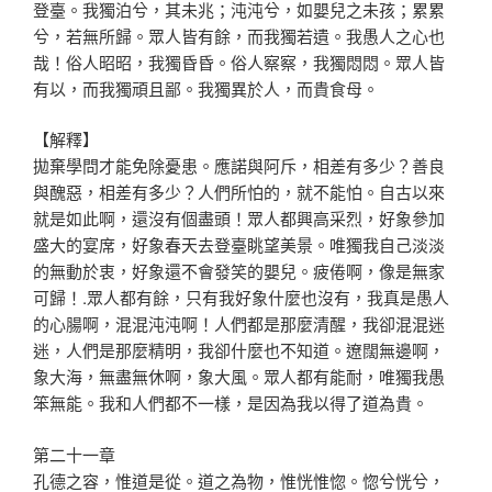
登臺。我獨泊兮，其未兆；沌沌兮，如嬰兒之未孩；累累
兮，若無所歸。眾人皆有餘，而我獨若遺。我愚人之心也
哉！俗人昭昭，我獨昏昏。俗人察察，我獨悶悶。眾人皆
有以，而我獨頑且鄙。我獨異於人，而貴食母。
【解釋】
拋棄學問才能免除憂患。應諾與阿斥，相差有多少？善良
與醜惡，相差有多少？人們所怕的，就不能怕。自古以來
就是如此啊，還沒有個盡頭！眾人都興高采烈，好象參加
盛大的宴席，好象春天去登臺眺望美景。唯獨我自己淡淡
的無動於衷，好象還不會發笑的嬰兒。疲倦啊，像是無家
可歸！.眾人都有餘，只有我好象什麼也沒有，我真是愚人
的心腸啊，混混沌沌啊！人們都是那麼清醒，我卻混混迷
迷，人們是那麼精明，我卻什麼也不知道。遼闊無邊啊，
象大海，無盡無休啊，象大風。眾人都有能耐，唯獨我愚
笨無能。我和人們都不一樣，是因為我以得了道為貴。
第二十一章
孔德之容，惟道是從。道之為物，惟恍惟惚。惚兮恍兮，