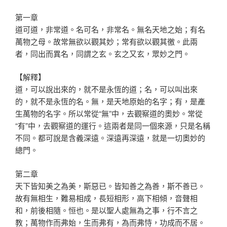
第一章
道可道，非常道。名可名，非常名。無名天地之始；有名
萬物之母。故常無欲以觀其妙；常有欲以觀其徼。此兩
者，同出而異名，同謂之玄。玄之又玄，眾妙之門。
【解釋】
道，可以說出來的，就不是永恆的道；名，可以叫出來
的，就不是永恆的名。無，是天地原始的名字；有，是產
生萬物的名字。所以常從“無”中，去觀察道的奧妙。常從
“有”中，去觀察道的運行。這兩者是同一個來源，只是名稱
不同。都可說是含義深遠。深遠再深遠，就是一切奧妙的
總門。
第二章
天下皆知美之為美，斯惡已。皆知善之為善，斯不善已。
故有無相生，難易相成，長短相形，高下相傾，音聲相
和，前後相隨。恒也。是以聖人處無為之事，行不言之
教；萬物作而弗始，生而弗有，為而弗恃，功成而不居。