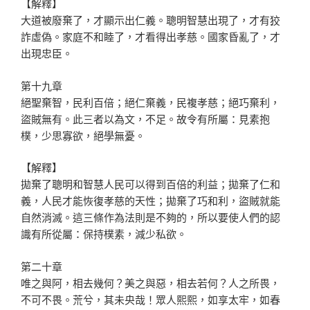
【解釋】
大道被廢棄了，才顯示出仁義。聰明智慧出現了，才有狡
詐虛偽。家庭不和睦了，才看得出孝慈。國家昏亂了，才
出現忠臣。
第十九章
絕聖棄智，民利百倍；絕仁棄義，民複孝慈；絕巧棄利，
盜賊無有。此三者以為文，不足。故令有所屬：見素抱
樸，少思寡欲，絕學無憂。
【解釋】
拋棄了聰明和智慧人民可以得到百倍的利益；拋棄了仁和
義，人民才能恢復孝慈的天性；拋棄了巧和利，盜賊就能
自然消滅。這三條作為法則是不夠的，所以要使人們的認
識有所從屬：保持樸素，減少私欲。
第二十章
唯之與阿，相去幾何？美之與惡，相去若何？人之所畏，
不可不畏。荒兮，其未央哉！眾人熙熙，如享太牢，如春