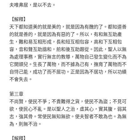
夫唯弗居，是以不去。
【解釋】
天下都知道美的就是美的，就是因為有醜的了。都知道善
的就是善的，就是因為有惡的了。所以，有和無互助產
生，難和易互相形成，長和短互相包容，高和下互相包
容，音和聲互助諧和，前和後互助跟從。因此，聖人以無
為處理事務，實行無言的教導，萬物自己發生變化而不為
它開頭兒。生長了萬物，而不據為己有，撫育了萬物而不
自恃己能，成功了而不居功。正是因為不居功，所以功績
不會失去。
第三章
不尚賢，使民不爭；不貴難得之貨，使民不為盜；不見可
欲，使民心不亂。是以聖人之治，虛其心，實其腹，弱其
志，強其骨。常使民無知無欲。使夫智者不敢為也。為無
為，則無不治。
【解釋】