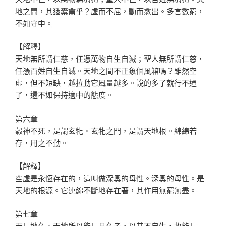
地之間，其猶橐龠乎？虛而不屈，動而愈出。多言數窮，
不如守中。
【解釋】
天地無所謂仁慈，任憑萬物自生自滅；聖人無所謂仁慈，
任憑百姓自生自滅。天地之間不正象個風箱嗎？雖然空
虛，但不短缺，越拉動它風量越多。說的多了就行不通
了，還不如保持適中的態度。
第六章
穀神不死，是謂玄牝。玄牝之門，是謂天地根。綿綿若
存，用之不勤。
【解釋】
空虛是永恆存在的，這叫做深奧的母性。深奧的母性。是
天地的根源。它連綿不斷地存在著，其作用無窮無盡。
第七章
天長地久。天地所以能長且久者，以其不自生，故能長