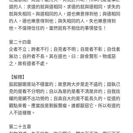
道的人：求道的就與道相同。求德的就與德相同，求失的
就與失相同。與道相同的人，道也樂意得到他；與德相同
的人，德也樂意得到他；與失相同的人，失也樂意得到
他。不值得信任的，當然就有不相信的事情發生！
第二十四章
企者不立；跨者不行；自見者不明；自是者不彰；自伐者
無功；自矜者不長。其在道也，曰：餘食贅形。物或惡
之，故有道者不處。
【解釋】
掂起腳跟是站不穩當的；故意跨大步是走不遠的；固執己
見的是看不分明的；自以為是的是看不清是非的；自我炫
耀的是顯不出功勞的；自高自大的是不能長久的。從道的
觀點來看，應當說是剩飯贅瘤。誰都厭惡它，所以有道的
人不這樣做。
第二十五章