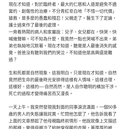
現在才知道，對於臨終者，最大的仁慈和人道是避免不適
當的、創傷性的治療。不分青紅皂白地「不惜一切代價」
搶救，是多麼的愚蠢和殘忍！父親走了。醫生下了定論，
護士過來作了最後的處理。
一旁看熱鬧的病人和家屬說：兒子、女兒都在，快哭，快
喊幾聲嘛。可不知為什麼，我竟然一點也哭喊不出來，弟
弟也執拗地沉默著。現在才知道，聽覺是人最後消失的感
覺，爸爸沒有聽到我們的哭泣，不知道他是高興還是難
過？
生和死都是自然現象，這我明白。只是現在才知道，自然
竟然把生命的最後時光安排得這樣有人情味，這樣合理，
這樣好，這樣的—-自然而然，是人自作聰明的橫加干涉，
死亡的過程才變得痛苦而又漫長。
一天上午。我突然發現我對面的同事淚流滿面，一個50多
歲的男人的失態讓我詫異。忙問他怎麼了，他告訴我看了
上面的文章想起了他母親臨終前情形，他說就像上文描述
的那樣，覺得母親冷了給她穿保暖的衣服，蓋厚厚的被