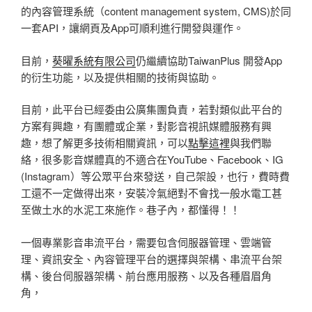
的內容管理系統（content management system, CMS)於同
一套API，讓網頁及App可順利進行開發與運作。
目前，
葵曜系統有限公司
仍繼續協助TaiwanPlus 開發App
的衍生功能，以及提供相關的技術與協助。
目前，此平台已經委由公廣集團負責，若對類似此平台的
方案有興趣，有團體或企業，對影音視訊媒體服務有興
趣，想了解更多技術相關資訊，可以
點擊這裡
與我們聯
絡，很多影音媒體真的不適合在YouTube、Facebook、IG
(Instagram）等公眾平台來發送，自己架設，也行，費時費
工還不一定做得出來，安裝冷氣絕對不會找一般水電工甚
至做土水的水泥工來施作。巷子內，都懂得！！
一個專業影音串流平台，需要包含伺服器管理、雲端管
理、資訊安全、內容管理平台的選擇與架構、串流平台架
構、後台伺服器架構、前台應用服務、以及各種眉眉角
角，