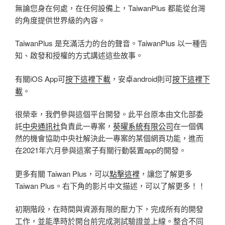
無論您身在何處，在任何設備上，TaiwanPlus 都能從台灣
的角度提供世界級的內容。
TaiwanPlus 是充滿活力的台的聲音。
TaiwanPlus 以一種告
知、啟發和授權的方式講述這些故事。
有關iOS App可
按下這裡下載
，安卓android則可
按下這裡下
載
。
很榮幸，我們參與這個平台開發。此平台原本由文化部委
託
中央通訊社
負責此一專案，
葵曜系統有限公司
在一個偶
然的機會協助中央社解決此一專案的某個網頁功能，進而
在2021年六月參與這案子有關行動裝置app的開發。
更多有關 Taiwan Plus，可以
點擊這裡
，讓您了解更多
Taiwan Plus。右下角的影片中文描述，可以了解更多！！
初期階段，在時間與資源有限的壓力下，完成所有的開發
工作，並能準時於開台前完成測試驗證並上線。整合不同