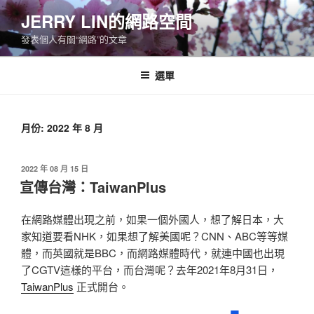
跳
JERRY LIN的網路空間
至
發表個人有關“網路”的文章
主
要
內
選單
容
月份:
2022 年 8 月
發
2022 年 08 月 15 日
佈
宣傳台灣：TaiwanPlus
於
在網路媒體出現之前，如果一個外國人，想了解日本，大
家知道要看NHK，如果想了解美國呢？CNN、ABC等等媒
體，而英國就是BBC，而網路媒體時代，就連中國也出現
了CGTV這樣的平台，而台灣呢？去年2021年8月31日，
TaiwanPlus
正式開台。