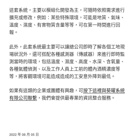
這套系統，主要以模組化開發為主，可隨時依照需求進行
擴充或修改，例如：某些特殊環境，可能是地質、氣味、
溫度、濕度、有害物質含量等等，可在第一時間進行回
報。
此外，此套系統最主要可以讓總公司即時了解各個工地現
場狀況外，還可搭配各種感測器（傳感器）來進行即時監
測當時的環境，包括溫度、濕度、高度、水深、含氧量、
各種氣體偵測、以及工作人員上工前的體內酒精濃度等
等，將客觀環境可能造成造成的工安意外降到最低。
如果有這類的企業或團體有興趣，可
按下這裡與葵曜系統
有限公司聯繫
，我們會提供最專業的資訊整合服務。
發
2022 年 08 月 05 日