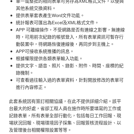
單一或整批的相同表單可另存為XML格式文件，以便與
其他系統交換資料。
提供表單套表產生Word文件功能。
統計報表可匯出為Excel及XML格式文件。
APP 可離線操作，不受網路是否有連線之影響，無連線
時，可用前次紀錄的帳號登入，所有表單資訊可暫存行
動裝置中，待網路恢復連線後，再同步到主機上。
APP可接收系統推播的訊息。
根據權限提供各類表單輸入功能。
提供文字、語音、照片、錄影、附件、時間、座標的紀
錄機制。
可查看過往輸入過的表單資料，針對開放修改的表單可
進行內容修正。
此套系統因有簽訂相關協議，在此不提供詳細介紹。該平
台最大的好處，省卻工程人員在施作時所要填寫的工作或
記錄表單，所有表單全部行動化，包括每日工作回報、現
場狀況回報、現場環境因子採集、回報簽核流程設計、以
及管理後台相關權限設置等等。