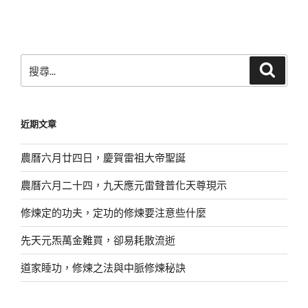
搜
搜
尋
尋
關
鍵
近期文章
字:
農曆六月廿四日，慶賀雷祖大帝聖誕
農曆六月二十四，九天應元雷聲普化天尊現示
修煉定的功夫，定功的修煉要注意些什麼
先天元炁萬金難買，卻易耗散流逝
道家睡功，修煉之法與中脈修煉秘訣