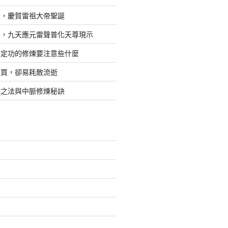
日，慶賀雷祖大帝聖誕
四，九天應元雷聲普化天尊現示
，定功的修煉要注意些什麼
難買，卻易耗散流逝
煉之法與中脈修煉秘訣