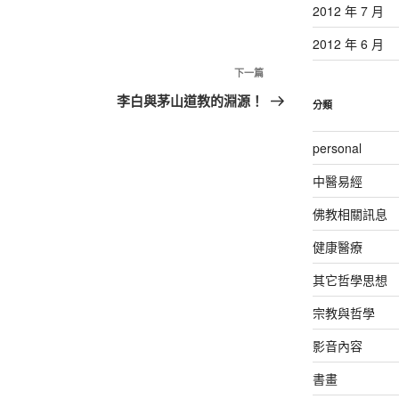
2012 年 7 月
2012 年 6 月
下
下一篇
一
李白與茅山道教的淵源！
分類
篇
文
personal
章
中醫易經
佛教相關訊息
健康醫療
其它哲學思想
宗教與哲學
影音內容
書畫