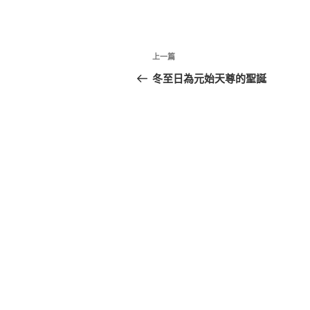
文
上
上一篇
章
一
冬至日為元始天尊的聖誕
篇
導
文
覽
章