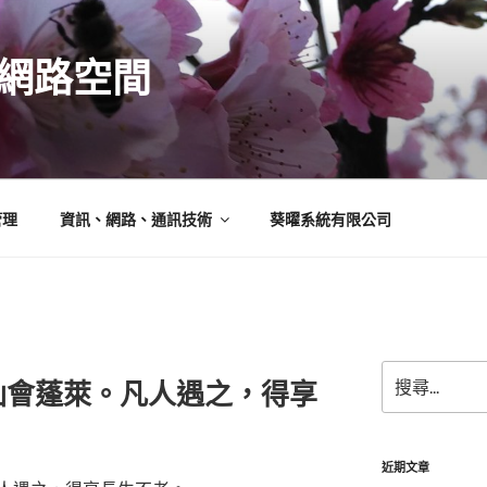
N的網路空間
管理
資訊、網路、通訊技術
葵曜系統有限公司
搜
仙會蓬萊。凡人遇之，得享
尋
關
鍵
字:
近期文章