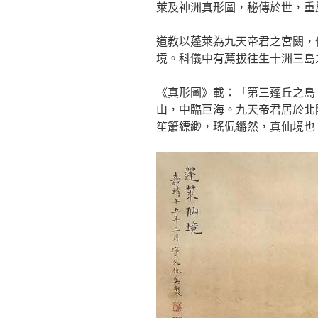
萊及神洲真形圖，秘傳於世，重
道教以蓬萊為九天帝君之宮闕，
境。科儀中有薦拔往生十洲三島
《真形圖》載：「第三蓬丘之島
山，中臨巨海。九天帝君居於北
笙簫縹緲，瑤佩鏘然，真仙境也