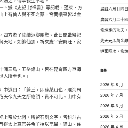
人遇之，得享長生不老。
一。據《史記·封禪書》等記載，蓬萊、方
農曆六月廿四
山上有仙人與不死之藥，宮闕樓臺皆以金
農曆六月二十
修煉定的功夫
，四方遊子陸續返鄉團聚。此日開啟祭祀
先天元炁萬金
與天地，如迎仙駕，祈來歲平安興旺，家
道家睡功，修
十洲三島、五岳諸山，皆在崑崙四方巨海
彙整
世人所至也。」
2026 年 8 月
》中述曰：「蓬丘，即蓬萊山也，環海周
2026 年 7 月
乃天帝九天之所總領，貴不可比。山中有
2026 年 6 月
2026 年 5 月
祀上帝於北阿，所留石刻文字，皆科斗古
昔得太上真官谷希子授以崑崙、鐘山、蓬
2026 年 4 月