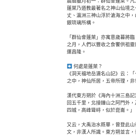
農曆臘月初一：群仙會蓬萊。凡
蓬萊乃道教最著名之神山仙境之
丈、瀛洲三神山浮於滄海之中，
銀琉璃所構。
「群仙會蓬萊」亦寓意歲暮將臨
之月，人們以豐收之食饗供祖靈
運昌隆。
何處是蓬萊？
《洞天福地岳瀆名山記》云：「
之中，神仙所居，五帝所理，非
漢代東方朔於《海內十洲三島記
回五千里，北接鐘山之阿門外，
四城，高峰聳峙，似於崑崙。」
又云，大禹治水既畢，曾登此山
文，非漢人所識。東方朔並言，