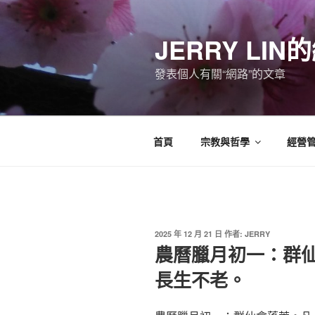
跳
至
JERRY LI
主
要
發表個人有關“網路”的文章
內
容
首頁
宗教與哲學
經營
發
2025 年 12 月 21 日
作者:
JERRY
佈
農曆臘月初一：群
於
長生不老。