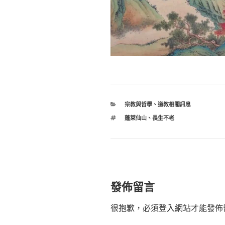
分
宗教與哲學
、
道教相關訊息
類
標
蓬萊仙山
、
長生不老
籤
發佈留言
很抱歉，必須
登入
網站才能發佈