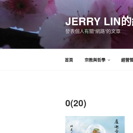
跳
至
JERRY LI
主
要
發表個人有關“網路”的文章
內
容
首頁
宗教與哲學
經營
0(20)