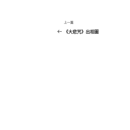
文
上
上一篇
章
一
《大悲咒》出相圖
篇
導
文
覽
章