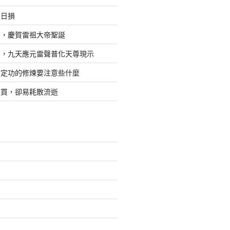
道日損
日，慶賀雷祖大帝聖誕
四，九天應元雷聲普化天尊現示
，定功的修煉要注意些什麼
難買，卻易耗散流逝