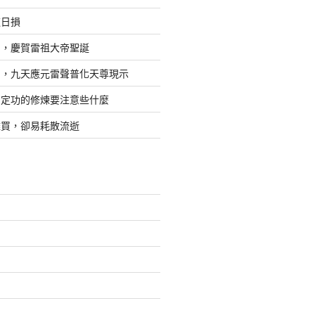
道日損
日，慶賀雷祖大帝聖誕
四，九天應元雷聲普化天尊現示
，定功的修煉要注意些什麼
難買，卻易耗散流逝