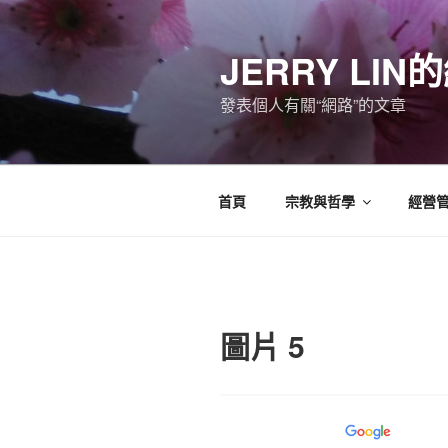
跳
至
JERRY LI
主
要
發表個人有關“網路”的文章
內
容
首頁
宗教與哲學
經營
圖片 5