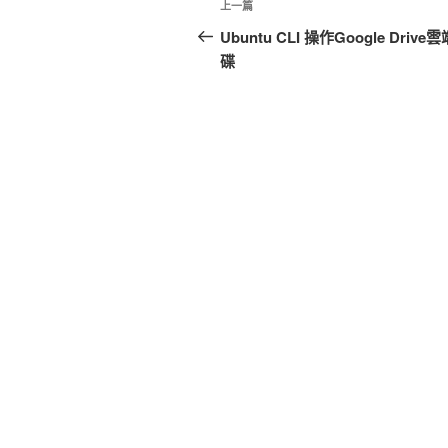
上
上一篇
章
一
Ubuntu CLI 操作Google Drive
篇
碟
導
文
覽
章