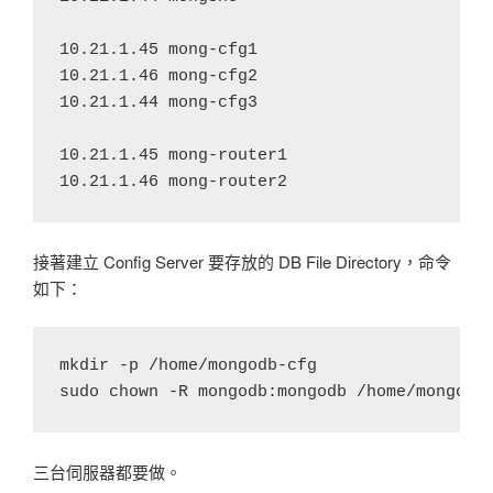
10.21.1.45 mong-cfg1

10.21.1.46 mong-cfg2

10.21.1.44 mong-cfg3

10.21.1.45 mong-router1

接著建立 Config Server 要存放的 DB File Directory，命令
如下：
mkdir -p /home/mongodb-cfg

sudo chown -R mongodb:mongodb /home/mongodb
三台伺服器都要做。