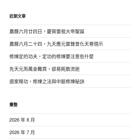
關
鍵
近期文章
字:
農曆六月廿四日，慶賀雷祖大帝聖誕
農曆六月二十四，九天應元雷聲普化天尊現示
修煉定的功夫，定功的修煉要注意些什麼
先天元炁萬金難買，卻易耗散流逝
道家睡功，修煉之法與中脈修煉秘訣
彙整
2026 年 8 月
2026 年 7 月