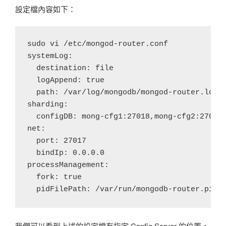
設定檔內容如下：
sudo vi /etc/mongod-router.conf

systemLog:

  destination: file

  logAppend: true

  path: /var/log/mongodb/mongod-router.log

sharding:

  configDB: mong-cfg1:27018,mong-cfg2:27018,
net:

  port: 27017

  bindIp: 0.0.0.0 

processManagement:

  fork: true

我們可以看到上述的設定檔有指定 Config Server 的位置，