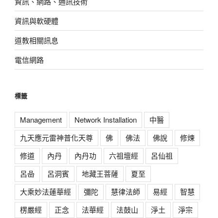
資訊、網路、通訊技術
資訊與軟硬體
道教相關訊息
電信網路
標籤
Management
Network Installation
中醫
九天應元雷神普化天尊
佛
佛法
佛說
修煉
修道
內丹
內丹功
六祖壇經
呂仙祖
呂喦
呂洞賓
地藏王菩薩
夏至
大乘妙法蓮華經
彌陀
慧律法師
易經
智慧
楞嚴經
正念
法華經
法鼓山
淨土
淨宗