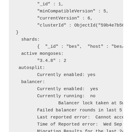
	"_id" : 1,

	"minCompatibleVersion" : 5,

	"currentVersion" : 6,

	"clusterId" : ObjectId("59b4e7b564bf31ba36e4615c")

}

  shards:

	{  "_id" : "bes",  "host" : "bes/mongsh1:27019,mongsh2:27019,mongsh3:27019",  "state" : 1 }

  active mongoses:

	"3.4.8" : 2

 autosplit:

	Currently enabled: yes

  balancer:

	Currently enabled:  yes

	Currently running:  no

		Balancer lock taken at Sun Sep 10 2017 20:27:09 GMT+0800 (CST) by ConfigServer:Balancer

	Failed balancer rounds in last 5 attempts:  5

	Last reported error:  Cannot accept sharding commands if not started with --shardsvr

	Time of Reported error:  Wed Sep 13 2017 11:18:59 GMT+0800 (CST)

	Migration Results for the last 24 hours: 
