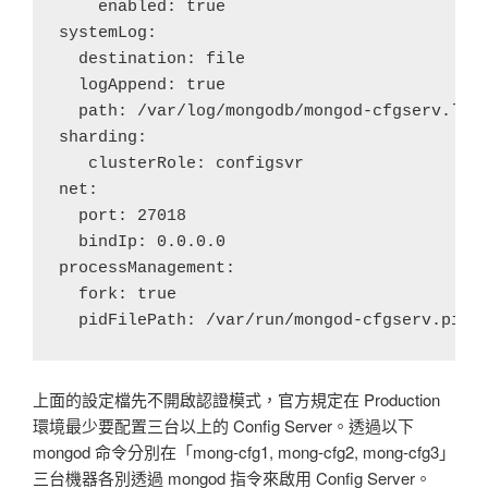
    enabled: true

systemLog:

  destination: file

  logAppend: true

  path: /var/log/mongodb/mongod-cfgserv.log

sharding:

   clusterRole: configsvr

net:

  port: 27018

  bindIp: 0.0.0.0

processManagement:

  fork: true

上面的設定檔先不開啟認證模式，官方規定在 Production
環境最少要配置三台以上的 Config Server。透過以下
mongod 命令分別在「mong-cfg1, mong-cfg2, mong-cfg3」
三台機器各別透過 mongod 指令來啟用 Config Server。