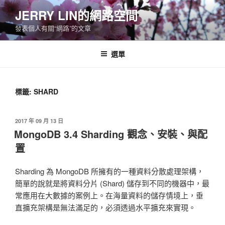
跳
JERRY LIN的網路空間
至
發表個人有關“網路”的文章
主
要
內
選單
容
標籤:
SHARD
發
2017 年 09 月 13 日
佈
MongoDB 3.4 Sharding 觀念、安裝、與配
於
置
Sharding 為 MongoDB 所擁有的一種資料分散處理架構，
簡單的說就是將資料分片 (Shard) 儲存到不同的機器中，最
常應用在大數據的案例上。在海量資料的儲存情境上，垂
直擴充架構是無法滿足的，必須透過水平擴充來實現。