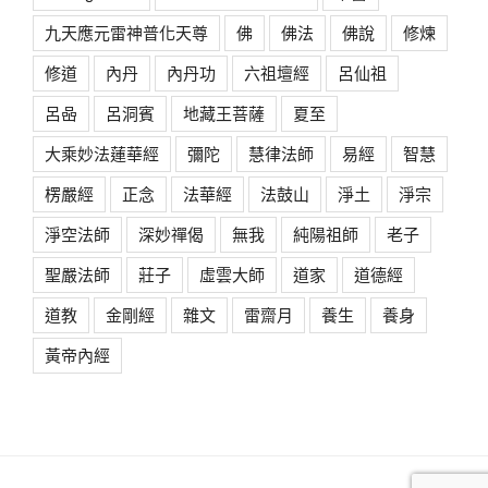
九天應元雷神普化天尊
佛
佛法
佛說
修煉
修道
內丹
內丹功
六祖壇經
呂仙祖
呂喦
呂洞賓
地藏王菩薩
夏至
大乘妙法蓮華經
彌陀
慧律法師
易經
智慧
楞嚴經
正念
法華經
法鼓山
淨土
淨宗
淨空法師
深妙禪偈
無我
純陽祖師
老子
聖嚴法師
莊子
虛雲大師
道家
道德經
道教
金剛經
雜文
雷齋月
養生
養身
黃帝內經