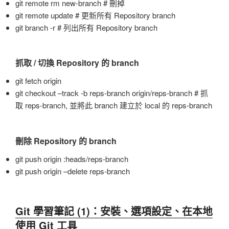
git remote rm new-branch # 刪掉
git remote update # 更新所有 Repository branch
git branch -r # 列出所有 Repository branch
抓取 / 切換 Repository 的 branch
git fetch origin
git checkout –track -b reps-branch origin/reps-branch # 抓
取 reps-branch, 並將此 branch 建立於 local 的 reps-branch
刪除 Repository 的 branch
git push origin :heads/reps-branch
git push origin –delete reps-branch
Git 學習筆記 (1)：安裝、選項設定、在本地
使用 Git 工具