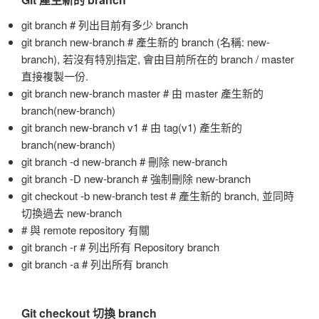
git branch # 列出目前有多少 branch
git branch new-branch # 產生新的 branch (名稱: new-
branch), 若沒有特別指定, 會由目前所在的 branch / master
直接複製一份.
git branch new-branch master # 由 master 產生新的
branch(new-branch)
git branch new-branch v1 # 由 tag(v1) 產生新的
branch(new-branch)
git branch -d new-branch # 刪除 new-branch
git branch -D new-branch # 強制刪除 new-branch
git checkout -b new-branch test # 產生新的 branch, 並同時
切換過去 new-branch
# 與 remote repository 有關
git branch -r # 列出所有 Repository branch
git branch -a # 列出所有 branch
Git checkout 切換 branch