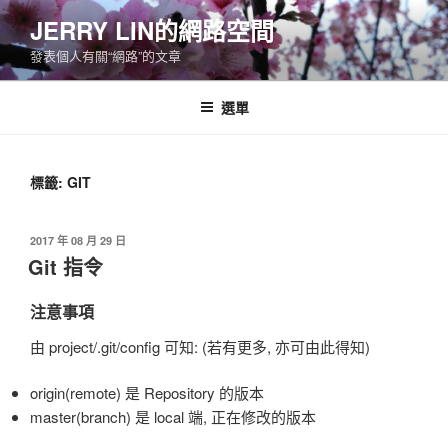
跳
JERRY LIN的網路空間
至
發表個人有關“網路”的文章
主
要
內
選單
容
標籤:
GIT
發
2017 年 08 月 29 日
佈
Git 指令
於
注意事項
由 project/.git/config 可知: (若有更多, 亦可由此得知)
origin(remote) 是 Repository 的版本
master(branch) 是 local 端, 正在修改的版本