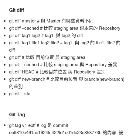
Git diff
git diff master # 與 Master 有哪些資料不同
git diff –cached # 比較 staging area 跟本來的 Repository
git diff tag1 tag2 # tag1, 與 tag2 的 diff
git diff tag1:file1 tag2:file2 # tag1, 與 tag2 的 file1, file2 的
diff
git diff # 比較 目前位置 與 staging area
git diff –cached # 比較 staging area 與 Repository 差異
git diff HEAD # 比較目前位置 與 Repository 差別
git diff new-branch # 比較目前位置 與 branch(new-branch)
的差別
git diff –stat
Git Tag
git tag v1 ebff # log 是 commit
ebff810c461ad1924fc422fd1d01db23d858773b 的內容, 設