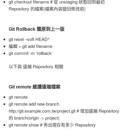
git checkout filename # 從 unstaging 狀態回到最初
Repository 的檔案(檔案內容變回修改前)
Git Rollback 還原到上一版
git reset –soft HEAD^
編輯 + git add filename
git commit -m ‘rollback’
以下與 遠端 Repository 相關
Git remote 維護遠端檔案
git remote
git remote add new-branch
http://git.example.com.tw/project.git # 增加遠端 Repository
的 branch(origin -> project)
git remote show # 秀出現在有多少 Repository