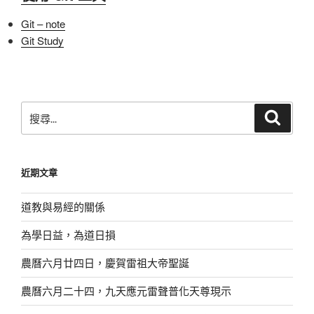
Git – note
Git Study
搜
搜
尋
尋
關
鍵
近期文章
字:
道教與易經的關係
為學日益，為道日損
農曆六月廿四日，慶賀雷祖大帝聖誕
農曆六月二十四，九天應元雷聲普化天尊現示