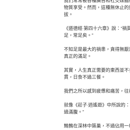
我們常常被各種廣告和社交媒體
物質享受。然而，這種無休止的
拔。
《道德經·第四十六章》說：“
足，常足矣。”
不知足是最大的禍患，貪得無厭
真正的滿足。
其實，人生真正需要的東西並不
貫，日食不過三餐。
我們之所以感到疲憊和痛苦，往
就像《莊子·逍遙遊》中所說的
過滿腹。”
鷦鷯在深林中築巢，不過佔用一