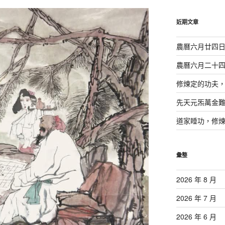
鍵
字:
近期文章
農曆六月廿四
農曆六月二十
修煉定的功夫
先天元炁萬金
道家睡功，修
彙整
2026 年 8 月
2026 年 7 月
2026 年 6 月