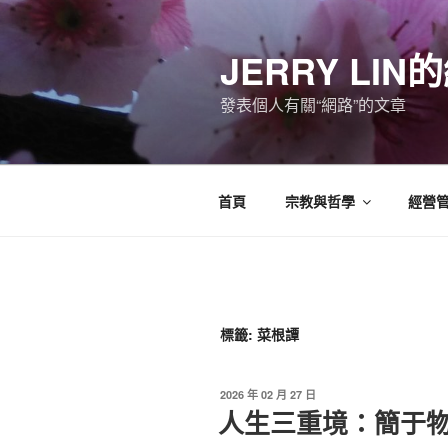
跳
至
JERRY LI
主
要
發表個人有關“網路”的文章
內
容
首頁
宗教與哲學
經營
標籤:
菜根譚
發
2026 年 02 月 27 日
佈
人生三重境：簡于
於