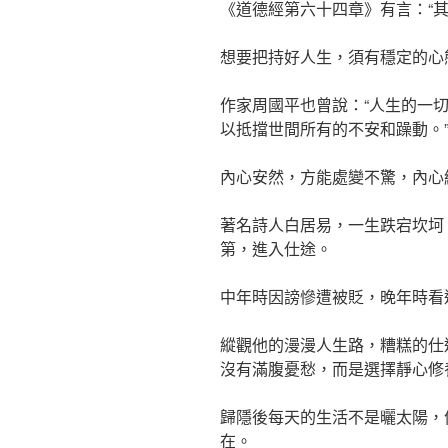
《道德經第六十四章》有言：“其
想要把持好人生，須有穩定的心
作家周國平也曾說：“人生的一
以抵擋世間所有的不安和躁動。
內心安然，方能處變不驚，內心
著名詩人白居易，一生跌宕坎坷
第，進入仕途。
中年時因謗慘遭被貶，晚年時看
縱觀他的漫漫人生路，糟糕的仕
沒有滿腹憂愁，而是選擇靜心修
歸隱後每天的生活不是曬太陽，
在。