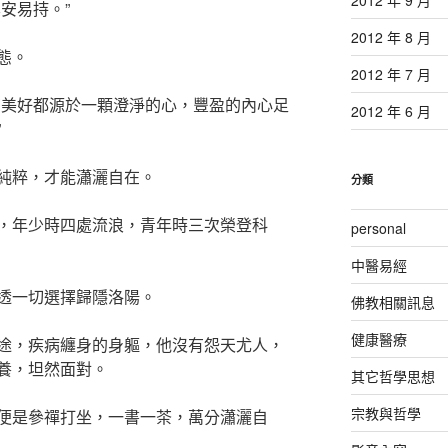
安易持。”
2012 年 8 月
態。
2012 年 7 月
切美好都源於一顆澄淨的心，豐盈的內心足
2012 年 6 月
”
純粹，才能瀟灑自在。
分類
，年少時四處流浪，青年時三次榮登科
personal
中醫易經
透一切選擇歸隱洛陽。
佛教相關訊息
健康醫療
途，疾病纏身的身軀，他沒有怨天尤人，
養，坦然面對。
其它哲學思想
宗教與哲學
便是參禪打坐，一書一茶，萬分瀟灑自