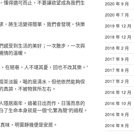
，懂得適可而止，不要讓欲望成為我們生
2020 年 9 月
2020 年 7 月
求，將生活變得簡單，我們會發現，快樂
2019 年 12 月
2018 年 12 月
們感受到生活的美好；一次散步，一次與
2018 年 2 月
親情的溫暖。
2017 年 9 月
飲，在陋巷，人不堪其憂，回也不改其樂。”
2017 年 8 月
2017 年 2 月
粗茶淡飯，喝的是清水，但他依然能夠保
的真諦，不被物質所左右。
2016 年 12 月
人隱居兩年，過著日出而作，日落而息的
2016 年 10 月
白了生命本身就是一個“化繁為簡”的過程。
2016 年 9 月
其真味，明窗靜幾便是安居。
2016 年 8 月