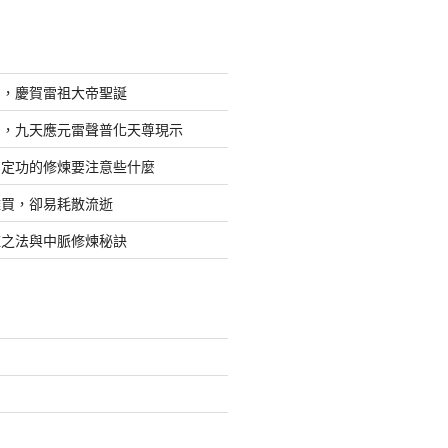
日，慶賀雷祖大帝聖誕
四，九天應元雷聲普化天尊現示
，定功的修煉要注意些什麼
難買，卻易耗散流逝
煉之法與中脈修煉秘訣