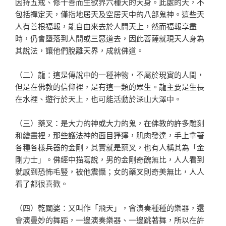
因持五戒、修十善而生欲界六種天的天身。此處的天，不
包括禪定天，僅指地居天及空居天中的八部鬼神。這些天
人有善根福報，能自由來去於人間天上，然而福報享盡
時，仍會墮落到人間或三惡道去，因此菩薩就現天人身為
其說法，讓他們脫離天界，成就佛道。
（二）龍：這是傳說中的一種神物，不屬於現實的人間，
但是在佛教的信仰裡，是有這一類的眾生。龍主要是生長
在水裡、遊行於天上，也可能活動於深山大澤中。
（三）藥叉：是大力的神或大力的鬼，在佛教的許多雕刻
和繪畫裡，那些護法神的面目猙獰，肌肉發達，手上拿著
各種各樣兵器的金剛，其實就是藥叉，也有人稱其為「金
剛力士」。佛經中描寫說，男的金剛奇醜無比，人人看到
就感到恐怖毛豎，被他震懾；女的藥叉則奇美無比，人人
看了都很喜歡。
（四）乾闥婆：又叫作「飛天」，會演奏種種的樂器，還
會演曼妙的舞蹈，一邊演奏樂器、一邊跳著舞，所以在許