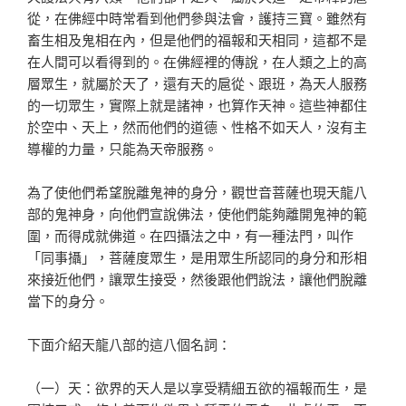
從，在佛經中時常看到他們參與法會，護持三寶。雖然有
畜生相及鬼相在內，但是他們的福報和天相同，這都不是
在人間可以看得到的。在佛經裡的傳說，在人類之上的高
層眾生，就屬於天了，還有天的扈從、跟班，為天人服務
的一切眾生，實際上就是諸神，也算作天神。這些神都住
於空中、天上，然而他們的道德、性格不如天人，沒有主
導權的力量，只能為天帝服務。
為了使他們希望脫離鬼神的身分，觀世音菩薩也現天龍八
部的鬼神身，向他們宣說佛法，使他們能夠離開鬼神的範
圍，而得成就佛道。在四攝法之中，有一種法門，叫作
「同事攝」，菩薩度眾生，是用眾生所認同的身分和形相
來接近他們，讓眾生接受，然後跟他們說法，讓他們脫離
當下的身分。
下面介紹天龍八部的這八個名詞：
（一）天：欲界的天人是以享受精細五欲的福報而生，是