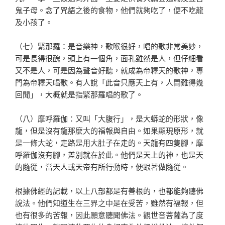
鬼子母。念了咒語之後的食物，他們就夠吃了，便不吃龍
及小孩了。
（七）緊那羅：是音樂神，歌喉很好，唱的歌非常美妙，
可是長得很醜，頭上有一個角，面孔雖然是人，但仔細看
又不是人，可是因為聲音好聽，就成為帝釋天的歌神，專
門為帝釋天唱歌。有人說「此音只應天上有，人間難得幾
回聞」，大概就是指緊那羅唱的歌了。
（八）摩呼羅伽：又叫「大腹行」，是大蟒蛇的形狀，像
龍，但是沒有龍那麼大的福報與自由。如果顯現原形，就
是一條大蛇，走路是用大肚子在走的。天龍有四隻腳，摩
呼羅伽沒有腳，差別就在於此。他們是天上的神，也是天
的隨從，當天人或天帝有所行動時，便跟著做隨從。
根據佛經的記載，以上八部都是有善根的，也都能夠聽佛
說法。他們知道生在三界之中是在受苦，雖然有福報，但
也有很多的苦報，因此願意聽聞佛法。觀世音菩薩為了度