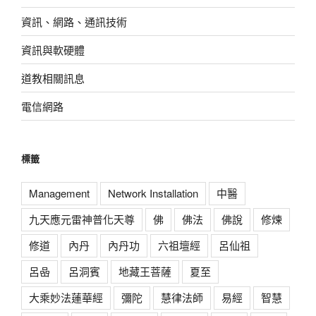
資訊、網路、通訊技術
資訊與軟硬體
道教相關訊息
電信網路
標籤
Management
Network Installation
中醫
九天應元雷神普化天尊
佛
佛法
佛說
修煉
修道
內丹
內丹功
六祖壇經
呂仙祖
呂喦
呂洞賓
地藏王菩薩
夏至
大乘妙法蓮華經
彌陀
慧律法師
易經
智慧