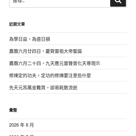
尋
尋
關
鍵
近期文章
字:
為學日益，為道日損
農曆六月廿四日，慶賀雷祖大帝聖誕
農曆六月二十四，九天應元雷聲普化天尊現示
修煉定的功夫，定功的修煉要注意些什麼
先天元炁萬金難買，卻易耗散流逝
彙整
2026 年 8 月