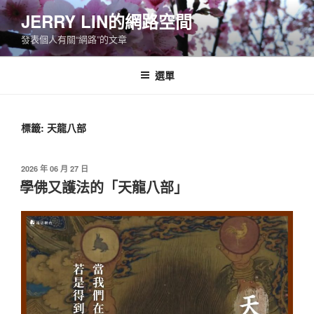
跳
JERRY LIN的網路空間
至
發表個人有關“網路”的文章
主
要
內
選單
容
標籤:
天龍八部
發
2026 年 06 月 27 日
佈
學佛又護法的「天龍八部」
於