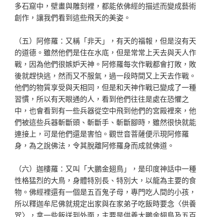
多石窟中，壁畫與雕刻裡，都能依佛經的描述而變成藝術
創作，讓我們看到這些飛天的美姿。
（五）阿修羅：又稱「非天」，有天的福報，但是沒有天
的道德。雖然他們是住在水底，但是常常上天去與天人作
戰，因為他們很嫉妒天神。阿修羅每次作戰都會打敗，敗
後就趕快逃，然而又不服氣，過一段時間又上天去作戰。
他們的物質享受與天相同，但是和天神作戰已變成了一種
習慣，所以有天眼通的人，看到他們往往是處在恐懼之
中，也會看到有一些兵器從空中飛到他們的宮殿裡來，他
們被這些兵器斬斷頭、斬斷手、斬斷腳時，雖然很快就能
連接上，可是他們還是害怕。觀世音菩薩便示現阿修羅
身，為之說佛法，令其脫離阿修羅身而成就佛道。
（六）迦樓羅：又叫「大鵬金翅鳥」，是印度神話中一種
性格猛烈的大鳥，身體特別長、特別大，以龍為主要的食
物。佛經裡還有一個是五百鬼子母，專門吃人間的小孩，
所以釋迦牟尼佛就規定出家與在家弟子吃飯時要念〈供養
咒〉，拿一些飯送到外面，主要是供養大鵬金翅鳥及五百