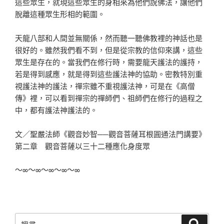
這些眾生，就現這些眾生的身相來為他們說佛法，讓他們
脫離這種眾生形相的範圍。
天龍八部和人間並無關係，然而聽一聽佛教裡的神話也是
很好的。雖然我們看不到，但是從宗教的信仰來講，這些
眾生是存在的。當我們在修行時，需要龍天護法的護持，
若是得到感應，就是得到這些護法神的協助。密教特別重
視護法神的護法，禪宗雖不重視護法神，可是在《高僧
傳》裡，可以看到禪宗的禪師們、祖師們在修行的過程之
中，都有護法神護法的。
文／聖嚴法師《觀音妙智──觀音菩薩耳根圓通法門講要》
第二章 觀音菩薩以三十二種應化身度眾
～∞～∞～∞～∞～∞
搜
搜