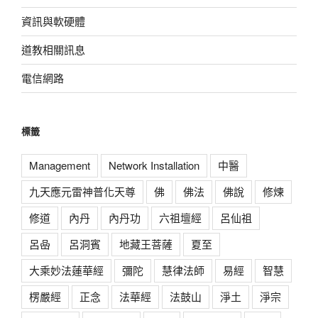
資訊與軟硬體
道教相關訊息
電信網路
標籤
Management
Network Installation
中醫
九天應元雷神普化天尊
佛
佛法
佛說
修煉
修道
內丹
內丹功
六祖壇經
呂仙祖
呂喦
呂洞賓
地藏王菩薩
夏至
大乘妙法蓮華經
彌陀
慧律法師
易經
智慧
楞嚴經
正念
法華經
法鼓山
淨土
淨宗