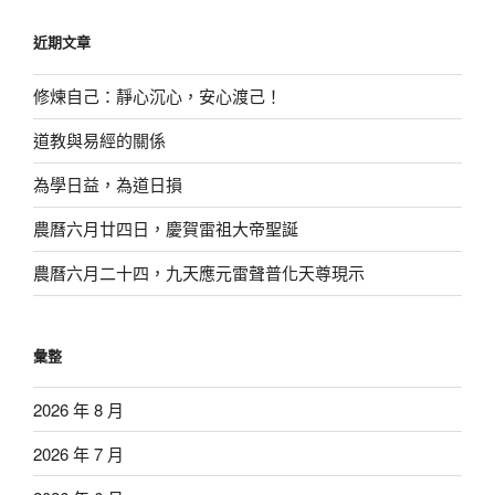
鍵
近期文章
字:
修煉自己：靜心沉心，安心渡己！
道教與易經的關係
為學日益，為道日損
農曆六月廿四日，慶賀雷祖大帝聖誕
農曆六月二十四，九天應元雷聲普化天尊現示
彙整
2026 年 8 月
2026 年 7 月