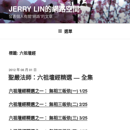
跳
JERRY LIN的網路空間
至
發表個人有關“網路”的文章
主
要
內
選單
容
標籤:
六祖壇經
發
2012 年 08 月 01 日
佈
聖嚴法師：六祖壇經精選 — 全集
於
六祖壇經精選之一： 無相三皈依(一) 1/25
六祖壇經精選之一： 無相三皈依(二) 2/25
六祖壇經精選之一： 無相三皈依(三) 3/25