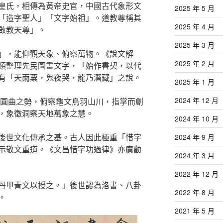
皇氏，相傳為黃帝史官，中國古代象形文
2025 年 5 月
「造字聖人」「文字始祖」。道教尊稱其
2025 年 4 月
啟教天尊」。
2025 年 3 月
」，能仰觀天象、俯察萬物。《說文解
2025 年 2 月
類整理先民圖畫文字，「始作書契，以代
有「天雨粟，鬼夜哭，龍乃潛藏」之說。
2025 年 1 月
2024 年 12 月
星圓曲之勢，俯察龜文鳥羽山川，指掌而創
，象徵洞察天地萬象之慧。
2024 年 10 月
後世文化傳承之基。古人因此極重「惜字
2024 年 9 月
示敬文重道。《文昌惜字功過律》亦廣勸
2024 年 3 月
2022 年 12 月
丹甲青文以授之。」後世認為洛書、八卦
2022 年 8 月
。
2021 年 5 月