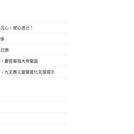
心沉心，安心渡己！
關係
道日損
日，慶賀雷祖大帝聖誕
四，九天應元雷聲普化天尊現示