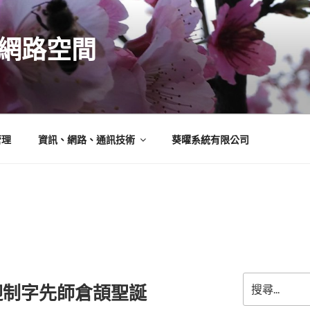
N的網路空間
管理
資訊、網路、通訊技術
葵曜系統有限公司
搜
迎制字先師倉頡聖誕
尋
關