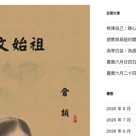
鍵
字:
近期文章
修煉自己：靜
道教與易經的
為學日益，為
農曆六月廿四
農曆六月二十
彙整
2026 年 8 月
2026 年 7 月
2026 年 6 月