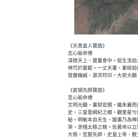
《天真皇人寶誥》
志心皈命禮
清微天上，寶蓋會中。挺生浩劫
神咒於靈都。一丈天書，累經劫
發露機緘，源流符印。大悲大願
《倉頡先師寶誥》
至心皈命禮
文明光顯，書契宏開。繼朱襄而
史，三皇垂綱紀之模。觀奎星兮
秘。明敏本自天生，圖書乃為神
哭，泄殘太極之精。佐黃帝以立
大慈。至聖先師，史皇上帝，敷