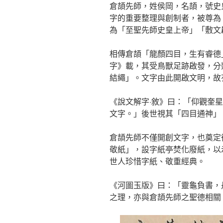
倉頡先師，姓侯岡，名頡，號史
字的重要整理與創制者，被尊為
為「至聖先師史皇上帝」「敷文
相傳倉頡「龍顏四目，生有睿德
字》載，其受鳥獸足跡啟發，分
結繩」。文字由此開啟文明，故
《說文解字·敘》曰：「仰觀奎
文字。」後世視其「四目通神」
倉頡先師不僅開創文字，也奠定
敬紙」，設字紙亭焚化廢紙，以
世人珍惜字紙、敬重經典。
《河圖玉版》曰：「靈龜負書，
之理，亦與倉頡先師之聖德相關