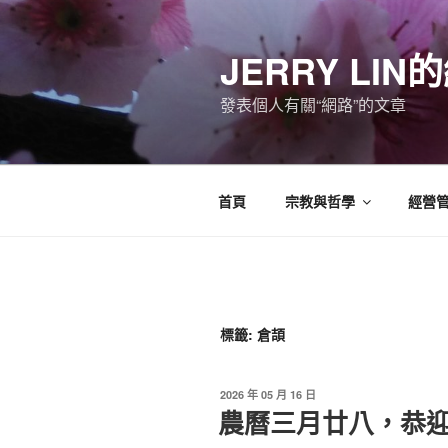
跳
至
JERRY LI
主
要
發表個人有關“網路”的文章
內
容
首頁
宗教與哲學
經營
標籤:
倉頡
發
2026 年 05 月 16 日
佈
農曆三月廿八，恭
於