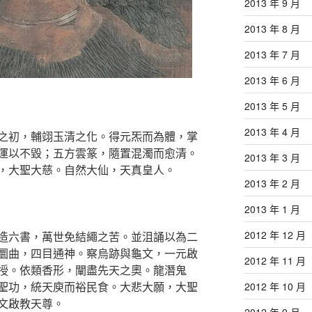
2013 年 9 月
2013 年 8 月
2013 年 7 月
2013 年 6 月
2013 年 5 月
2013 年 4 月
之初，輔翊玉清之化。得元炁而為體，掌
運以不毀；五方雲篆，隨置混濁而愈清。
2013 年 3 月
，大聖大慈。自然大仙，天真皇人。
2013 年 2 月
2013 年 1 月
2012 年 12 月
造六書，萬世免結繩之苦。並沮誦以為二
圜曲，四目通神。察烏跡與龜文，一元啟
2012 年 11 月
授。依類香形，闡盡先天之奧。龍潛鬼
聖功，統天庾而裕民食。大悲大願，大聖
2012 年 10 月
文啟教天尊。
2012 年 9 月