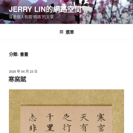
跳
JERRY LIN的網路空間
至
發表個人有關“網路”的文章
主
要
內
選單
容
分類:
書畫
發
2026 年 04 月 23 日
佈
寒窯賦
於