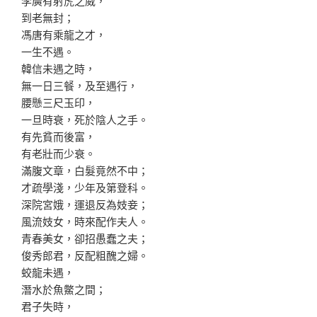
李廣有射虎之威，
到老無封；
馮唐有乘龍之才，
一生不遇。
韓信未遇之時，
無一日三餐，及至遇行，
腰懸三尺玉印，
一旦時衰，死於陰人之手。
有先貧而後富，
有老壯而少衰。
滿腹文章，白髮竟然不中；
才疏學淺，少年及第登科。
深院宮娥，運退反為妓妾；
風流妓女，時來配作夫人。
青春美女，卻招愚蠢之夫；
俊秀郎君，反配粗醜之婦。
蛟龍未遇，
潛水於魚鱉之間；
君子失時，