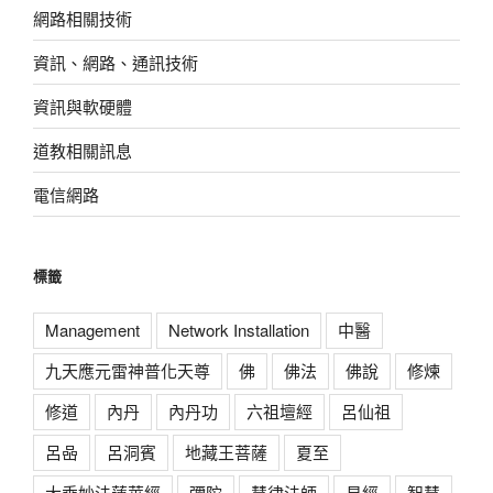
網路相關技術
資訊、網路、通訊技術
資訊與軟硬體
道教相關訊息
電信網路
標籤
Management
Network Installation
中醫
九天應元雷神普化天尊
佛
佛法
佛說
修煉
修道
內丹
內丹功
六祖壇經
呂仙祖
呂喦
呂洞賓
地藏王菩薩
夏至
大乘妙法蓮華經
彌陀
慧律法師
易經
智慧