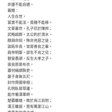
非運不能自通。
蓋聞：
人生在世，
富貴不能淫，貧賤不能移。
文章蓋世，孔子厄於陳邦；
武略超群，太公釣於渭水。
顏淵命短，殊非兇惡之徒；
盜跖年長，豈是善良之輩。
堯帝明聖，卻生不肖之兒；
瞽叟愚頑，反生大孝之子。
張良原是布衣，
蕭何稱謂縣吏。
晏子身無五尺，
封作齊國宰相；
孔明臥居草廬，
能作蜀漢軍師。
楚霸雖雄，敗於烏江自刎；
漢王雖弱，竟有萬里江山。