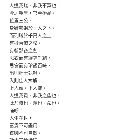
人道我賤，非我不棄也。
今居朝堂，官至極品，
位置三公，
身雖鞠躬於一人之下，
而列職於千萬人之上，
有撻百僚之杖，
有斬鄙吝之劍，
思衣而有羅錦千箱，
思食而有珍饈百味，
出則壯士執鞭，
入則佳人捧觴，
上人寵，下人擁。
人道我貴，非我之能也，
此乃時也、運也、命也。
嗟呼！
人生在世，
富貴不可盡用，
貧賤不可自欺，