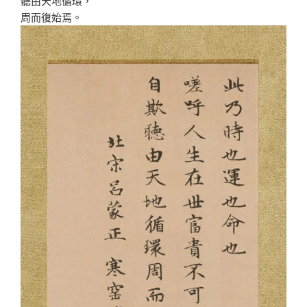
聽由天地循環，
周而復始焉。