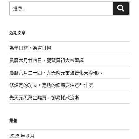
搜
搜
尋
尋
關
鍵
近期文章
字:
為學日益，為道日損
農曆六月廿四日，慶賀雷祖大帝聖誕
農曆六月二十四，九天應元雷聲普化天尊現示
修煉定的功夫，定功的修煉要注意些什麼
先天元炁萬金難買，卻易耗散流逝
彙整
2026 年 8 月