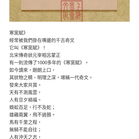
寒窯賦》
經常被我們掛在嘴邊的千古奇文
它叫《寒窯賦》！
北宋傳奇狀元宰相呂蒙正
有一則流傳了1000多年的《寒窯賦》。
如今讀來，朗朗上口，
其狀物之精、明理之深，堪稱一代奇文。
發來大家共賞。
天有不測風雲，
人有旦夕禍福。
蜈蚣百足，行不及蛇；
雄雞兩翼，飛不過鴉。
馬有千里之程，
無騎不能自往；
人有沖天之志，