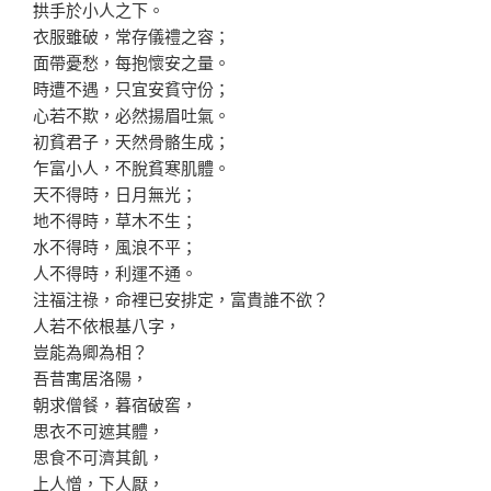
拱手於小人之下。
衣服雖破，常存儀禮之容；
面帶憂愁，每抱懷安之量。
時遭不遇，只宜安貧守份；
心若不欺，必然揚眉吐氣。
初貧君子，天然骨骼生成；
乍富小人，不脫貧寒肌體。
天不得時，日月無光；
地不得時，草木不生；
水不得時，風浪不平；
人不得時，利運不通。
注福注祿，命裡已安排定，富貴誰不欲？
人若不依根基八字，
豈能為卿為相？
吾昔寓居洛陽，
朝求僧餐，暮宿破窖，
思衣不可遮其體，
思食不可濟其飢，
上人憎，下人厭，