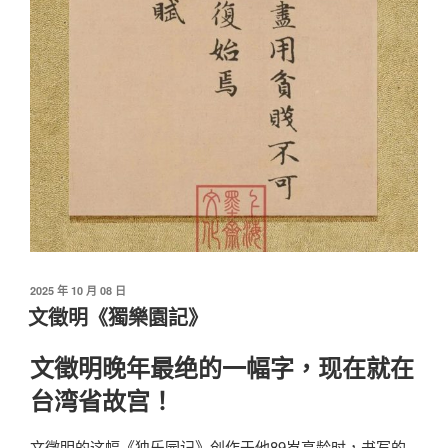
發
2025 年 10 月 08 日
佈
文徵明《獨樂園記》
於
文徵明晚年最绝的一幅字，现在就在
台湾省故宫！
文徵明
的这幅《独乐园记》创作于他89岁高龄时，书写的