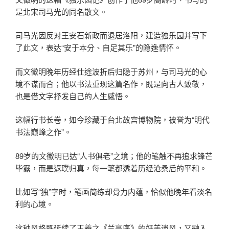
是北宋司马光的同名散文。
司马光因反对王安石新政而退居洛阳，建造独乐园并写下
了此文，表达“安于本分、自足其乐”的隐逸情怀。
而文徵明晚年历经仕途波折后归隐于苏州，与司马光的心
境不谋而合；他以书法重现这篇名作，既是向古人致敬，
也是借文字抒发自己的人生感悟。
这幅行书长卷，如今珍藏于台北故宫博物院，被誉为“明代
书法巅峰之作”。
89岁的文徵明已达“人书俱老”之境；他的笔触不再追求锋芒
毕露，而是返璞归真，每一笔都透着历经沧桑后的平和。
比如写“独”字时，笔画简练却骨力内蕴，恰似他晚年看淡名
利的心境。
这种风格既延续了王羲之《兰亭序》的妍美遗风，又融入