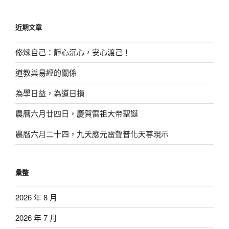
關
鍵
近期文章
字:
修煉自己：靜心沉心，安心渡己！
道教與易經的關係
為學日益，為道日損
農曆六月廿四日，慶賀雷祖大帝聖誕
農曆六月二十四，九天應元雷聲普化天尊現示
彙整
2026 年 8 月
2026 年 7 月