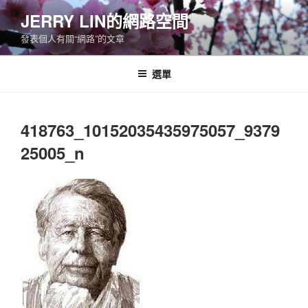
跳
JERRY LIN的網路空間
至
發表個人有關“網路”的文章
主
要
內
選單
容
418763_10152035435975057_9379
25005_n