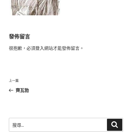
發佈留言
很抱歉，必須
登入
網站才能發佈留言。
文
上
上一篇
章
一
齊瓦勃
導
篇
覽
文
章
搜
搜
尋
尋