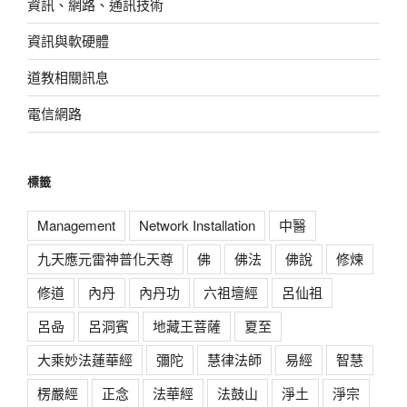
資訊、網路、通訊技術
資訊與軟硬體
道教相關訊息
電信網路
標籤
Management
Network Installation
中醫
九天應元雷神普化天尊
佛
佛法
佛說
修煉
修道
內丹
內丹功
六祖壇經
呂仙祖
呂喦
呂洞賓
地藏王菩薩
夏至
大乘妙法蓮華經
彌陀
慧律法師
易經
智慧
楞嚴經
正念
法華經
法鼓山
淨土
淨宗