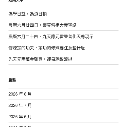
字:
為學日益，為道日損
農曆六月廿四日，慶賀雷祖大帝聖誕
農曆六月二十四，九天應元雷聲普化天尊現示
修煉定的功夫，定功的修煉要注意些什麼
先天元炁萬金難買，卻易耗散流逝
彙整
2026 年 8 月
2026 年 7 月
2026 年 6 月