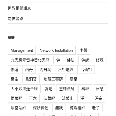
道教相關訊息
電信網路
標籤
Management
Network Installation
中醫
九天應元雷神普化天尊
佛
佛法
佛說
修煉
修道
內丹
內丹功
六祖壇經
呂仙祖
呂喦
呂洞賓
地藏王菩薩
夏至
大乘妙法蓮華經
彌陀
慧律法師
易經
智慧
楞嚴經
正念
法華經
法鼓山
淨土
淨宗
淨空法師
深妙禪偈
無我
純陽祖師
老子