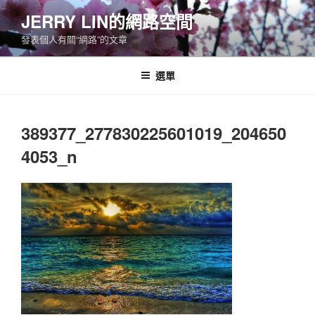
跳
JERRY LIN的網路空間
至
發表個人有關“網路”的文章
主
要
內
選單
容
389377_277830225601019_204650
4053_n