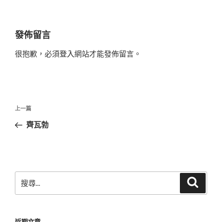
發佈留言
很抱歉，必須
登入
網站才能發佈留言。
文
上
上一篇
章
一
齊瓦勃
導
篇
覽
文
章
搜
搜
尋
尋
關
鍵
近期文章