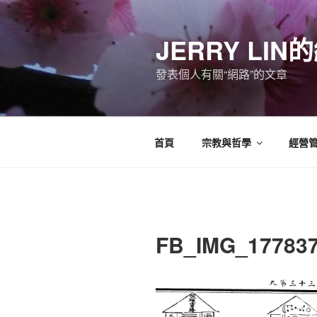
跳
至
JERRY LI
主
要
發表個人有關“網路”的文章
內
容
首頁
宗教與哲學
經營
FB_IMG_17783