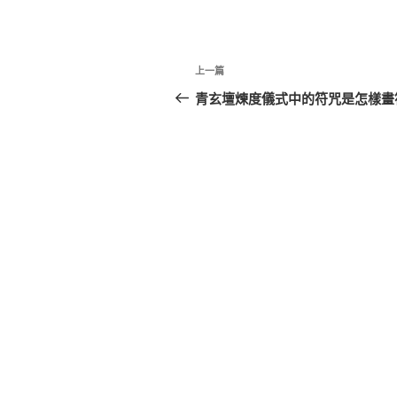
文
上
上一篇
章
一
青玄壇煉度儀式中的符咒是怎樣畫
篇
導
文
覽
章