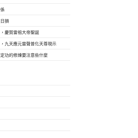
關係
道日損
日，慶賀雷祖大帝聖誕
四，九天應元雷聲普化天尊現示
，定功的修煉要注意些什麼