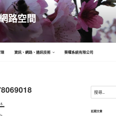
N的網路空間
管理
資訊、網路、通訊技術
葵曜系統有限公司
78069018
搜
尋
關
鍵
字:
近期文章