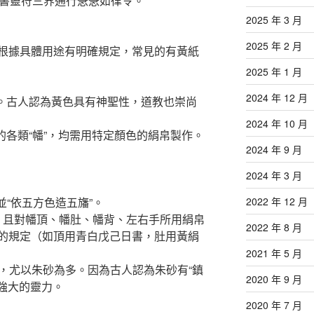
研書靈符三界通行急急如律令。”
2025 年 3 月
2025 年 2 月
根據具體用途有明確規定，常見的有黃紙
2025 年 1 月
2024 年 12 月
體。古人認為黃色具有神聖性，道教也崇尚
2024 年 10 月
的各類“幡”，均需用特定顏色的絹帛製作。
2024 年 9 月
2024 年 3 月
並“依五方色造五旛”。
2022 年 12 月
”，且對幡頂、幡肚、幡背、左右手所用絹帛
2022 年 8 月
的規定（如頂用青白戊己日書，肚用黃絹
2021 年 5 月
墨，尤以朱砂為多。因為古人認為朱砂有“鎮
2020 年 9 月
有強大的靈力。
2020 年 7 月