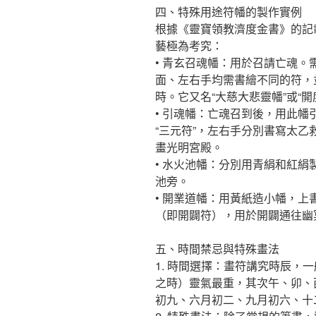
四、特殊用途符幡的製作實例
根據《靈寶領教濟度金書》的記
藝極為考究：
• 青玄召魂幡：用於召請亡魂
面、左右手均需書繪不同的符，
時。它又名“大慈大悲靈幡”或“開
• 引魂幡：亡魂召到後，用此幡
“三元符”，左右手分別書寫太
畫光明宮殿。
• 水火池幡：分別用青絹和紅
池旁。
• 開業道幡：用黃紙造小幡，上書
（即開闢符），用於開闢通往幽
五、時間禁忌與特殊畫法
1. 時間選擇：畫符講究時辰，
之時）靈氣最重，其次午、卯、
初九、六月初二、九月初六、十