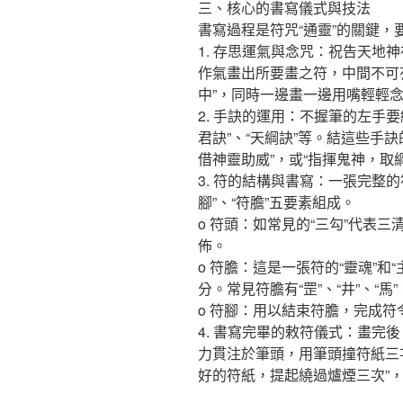
三、核心的書寫儀式與技法
書寫過程是符咒“通靈”的關鍵
1. 存思運氣與念咒：祝告天地
作氣畫出所要畫之符，中間不可
中”，同時一邊畫一邊用嘴輕輕
2. 手訣的運用：不握筆的左手要
君訣”、“天綱訣”等。結這些手
借神靈助威”，或“指揮鬼神，取
3. 符的結構與書寫：一張完整的符
腳”、“符膽”五要素組成。
o 符頭：如常見的“三勾”代表三
佈。
o 符膽：這是一張符的“靈魂”和
分。常見符膽有“罡”、“井”、“馬”
o 符腳：用以結束符膽，完成符
4. 書寫完畢的敕符儀式：畫完
力貫注於筆頭，用筆頭撞符紙三次
好的符紙，提起繞過爐煙三次”