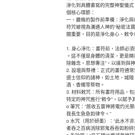
淨化到具體書寫的完整神聖儀式
個核心環節：
一、嚴格的製作前準備：淨化與
符咒被視為溝通人神的“秘密法寶
關重要，目的是淨化身心、敕令材
1. 身心淨化：畫符前，法師必
。這不僅是身體的清潔，更是精
除雜念，思想專注”，以達到與
2. 設壇與祭禮：正式的畫符通
道士信仰的諸神，如土地、城隍
酒、香燭等祭物。
3. 材料敕咒：所有畫符用品，
特定的神咒進行“敕令”，以賦予
o 筆咒：“居收五雷神將電灼光
我長生急急如律令。”
o 水咒（用於研墨）：“此水不
者吞之百病消除邪鬼吞吞如粉碎