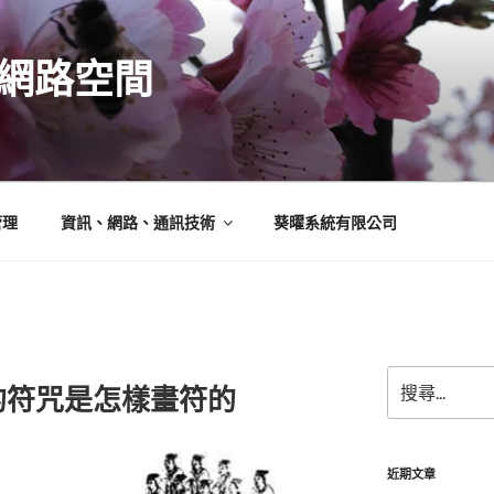
N的網路空間
管理
資訊、網路、通訊技術
葵曜系統有限公司
搜
的符咒是怎樣畫符的
尋
關
鍵
字:
近期文章