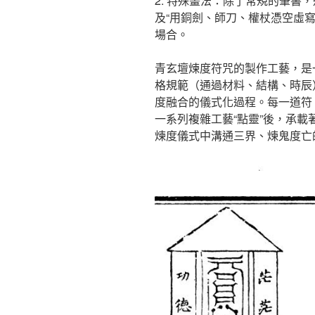
2. 特殊畫法：除了常規的筆書，
及“用銅劍、師刀、權杖憑空虛
場合。
青玄壇煉度符咒的製作工藝，是
格規範（通過材料、結構、時辰
度融合的儀式化過程。每一道符
一系列複雜工藝“點靈”後，承
煉度儀式中溝通三界、煉鬼度亡的