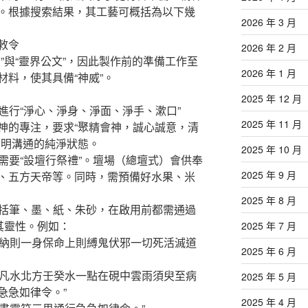
。根據搜索結果，其工藝可概括為以下幾
2026 年 3 月
敕令
2026 年 2 月
”與“靈界公文”，因此製作前的準備工作至
2026 年 1 月
料，使其具備“神威”。
2025 年 12 月
須進行“淨心、淨身、淨面、淨手、漱口”
2025 年 11 月
神的專注，要求“聚精會神，誠心誠意，清
神明溝通的純淨狀態。
2025 年 10 月
常需要“設壇行祭禮”。壇場（總壇式）會供奉
2025 年 9 月
、五方天帝等。同時，需預備好水果、米
2025 年 8 月
包括筆、墨、紙、朱砂，在啟用前都需通過
其靈性。例如：
2025 年 7 月
華納則一身保命上則縛鬼伏邪一切死活滅道
2025 年 6 月
非凡水北方壬癸水一點在硯中雲雨須臾至病
2025 年 5 月
急急如律令。”
2025 年 4 月