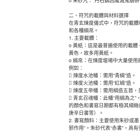
o 朱砂咒：“丹石鎮凶魔滅鬼崩
二、符咒的載體與材料選擇
在青玄煉度儀式中，符咒的載體
和各種絹帛。
1. 主要載體：
o 黃紙：這是最普遍使用的載
黃色，故多用黃紙。
o 絹帛：在煉度壇場中大量使用
例如：
 煉度水池幡：需用“青絹”造。
 煉度火池幡：需用“紅絹”造。
 煉度五帝幡：需用絹造五首，
 青玄召魂幡：此幡“用絹為之
的顏色和書寫日期都有極其細緻
庚辛日書等）。
2. 書寫顏料：主要使用朱砂或
邪作用”。朱砂代表“赤書”，具