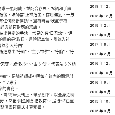
2019 年 12 月
，要求一氣呵成，並配合存思、咒語和手訣。
神祇後，法師需“正襟危坐，存思運氣，一鼓
2018 年 12 月
有任何間斷停頓”。畫符時要“吹氣于符
2018 年 2 月
念誦與該符對應的咒語。
結出特定的手訣，常見的有“日君訣”、“月
2017 年 9 月
訣的目的是“取日、月陰陽真氣，引氣入符，
2017 年 8 月
綱氣引入符內”。
通常由“符頭”、“主事神佛”、“符腹”、“符
2017 年 2 月
2016 年 12 月
清天尊，或“敕令”、“雷令”等，代表法令的頒
2016 年 10 月
“主宰”，是請祖師或神明鎮守符內的關鍵部
、“化”等字。
2016 年 9 月
令的書寫。
2016 年 8 月
後，需“將筆尖朝上，筆頭朝下，以全身之精
”，然後“用金剛劍指敕符”，最後“將已畫
2015 年 10 月
，整個畫符儀式才算完畢。
2015 年 9 月