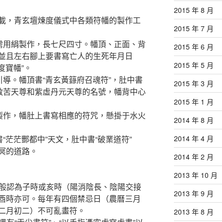
2015 年 8 月
載，青玄壇煉度儀式中各類符幡的製作工
2015 年 7 月
。需用絹製作，長七尺四寸。幡頂、正面、背
2015 年 6 月
並且左右腳上要書寫亡人的生死年月日
2015 年 5 月
度寶幡”。
引導。幡頂書“青玄黃籙府召魂符”，肚中書
2015 年 3 月
乙救苦天尊和紫虛丹元天尊的名號，幡背中心
2015 年 1 月
絹製作，幡肚上書寫相應的符咒，懸掛于水火
2014 年 8 月
“茫茫酆都中”天文，肚中書“破業道符”
2014 年 4 月
冥的道路。
2014 年 2 月
2013 年 10 月
一般認為子時或亥時（陽消陰長、陰陽交接
2013 年 9 月
酉時亦可。每年有四個禁忌日（農曆三月
二月初二）不可亂畫符。
2013 年 8 月