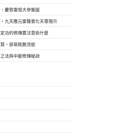
日，慶賀雷祖大帝聖誕
四，九天應元雷聲普化天尊現示
，定功的修煉要注意些什麼
難買，卻易耗散流逝
煉之法與中脈修煉秘訣