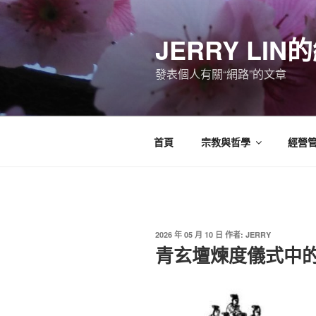
跳
至
JERRY LI
主
要
發表個人有關“網路”的文章
內
容
首頁
宗教與哲學
經營
發
2026 年 05 月 10 日
作者:
JERRY
佈
青玄壇煉度儀式中
於