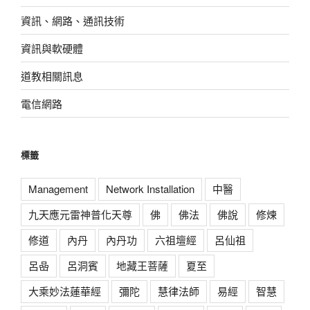
資訊、網路、通訊技術
資訊與軟硬體
道教相關訊息
電信網路
標籤
Management
Network Installation
中醫
九天應元雷神普化天尊
佛
佛法
佛說
修煉
修道
內丹
內丹功
六祖壇經
呂仙祖
呂喦
呂洞賓
地藏王菩薩
夏至
大乘妙法蓮華經
彌陀
慧律法師
易經
智慧