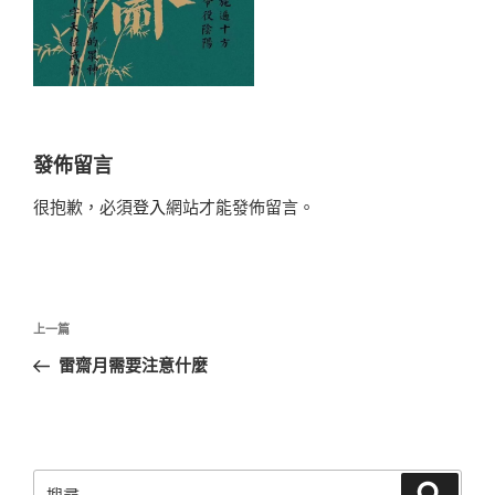
發佈留言
很抱歉，必須
登入
網站才能發佈留言。
文
上
上一篇
章
一
雷齋月需要注意什麼
導
篇
覽
文
章
搜
搜