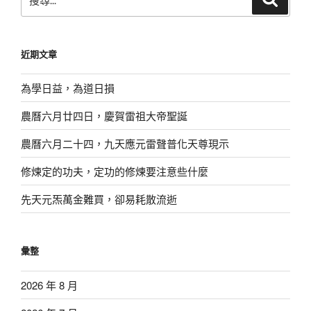
尋
尋
關
鍵
近期文章
字:
為學日益，為道日損
農曆六月廿四日，慶賀雷祖大帝聖誕
農曆六月二十四，九天應元雷聲普化天尊現示
修煉定的功夫，定功的修煉要注意些什麼
先天元炁萬金難買，卻易耗散流逝
彙整
2026 年 8 月