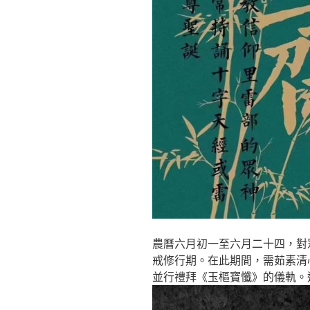
農曆六月初一至六月二十四，對
戒修行期。在此期間，需茹素清
並行禮拜《玉樞寶懺》的儀軌。