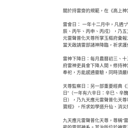
關於持雷齋的規範，在《高上神
雷會日： 一年十二月中，凡遇“
辰、丙午、丙申、丙戌），乃五
元雷聲普化天尊所掌玉樞府彙報
當天啟請雷部諸神降臨，祈求護
雷神下降日：每月農曆初三、十
府雷神吏員會下降人間。修持神
奉祀，方能感通靈驗，同時須嚴
天尊監察日：另一部重要經典《
日”（一年有六辛日：辛巳、辛
日），乃九天應元雷聲普化天尊
寶經》，所求如學道升仙、消災
九天應元雷聲普化天尊，尊稱“
密的雷部神系。其治所位於神霄