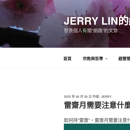
跳
至
JERRY LI
主
要
發表個人有關“網路”的文章
內
容
首頁
宗教與哲學
經營
發
2025 年 06 月 26 日
作者:
JERRY
佈
雷齋月需要注意什
於
如何持“雷齋”，雷齋月需要注意