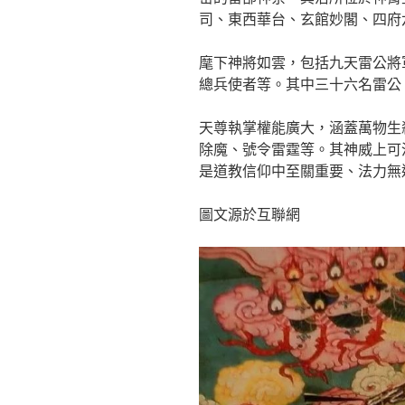
司、東西華台、玄館妙閣、四府
麾下神將如雲，包括九天雷公將
總兵使者等。其中三十六名雷公
天尊執掌權能廣大，涵蓋萬物生
除魔、號令雷霆等。其神威上可
是道教信仰中至關重要、法力無
圖文源於互聯網