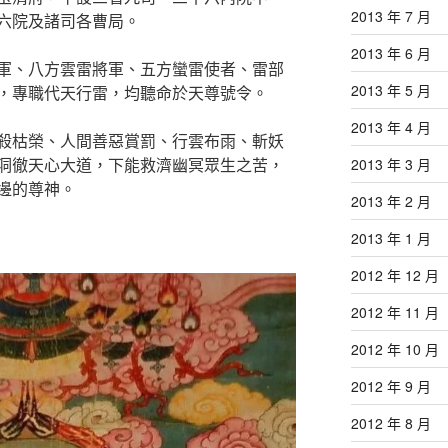
2013 年 7 月
六院及諸司各曹局。
2013 年 6 月
軍、八方雲雷將軍、五方蠻雷使者、雷部
2013 年 5 月
，專職代天行雷，均聽命於天尊號令。
2013 年 4 月
殺枯榮、人間善惡賞罰、行雲布雨、斬妖
洞徹天心大道，下能救濟幽冥眾生之苦，
2013 年 3 月
邊的尊神。
2013 年 2 月
2013 年 1 月
2012 年 12 月
2012 年 11 月
2012 年 10 月
2012 年 9 月
2012 年 8 月