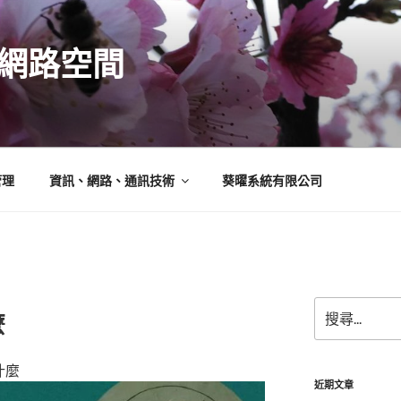
N的網路空間
管理
資訊、網路、通訊技術
葵曜系統有限公司
搜
麼
尋
關
鍵
什麼
字:
近期文章