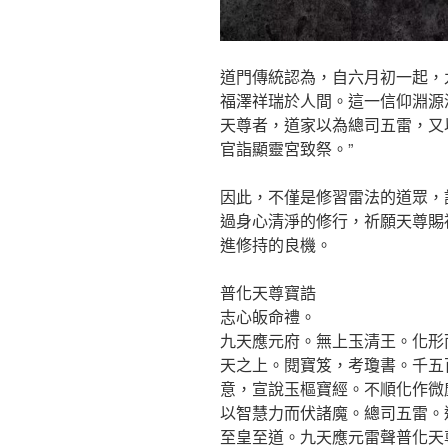
道門傳統認為，自六月初一起，
福澤祥瑞於人間。這一信仰淵源
天尊者，道家以為總司五雷，又
官詣顯靈宮致祭。”
因此，不僅是修習雷法的道眾，
過身心清淨的修行，祈願天尊賜
進修持的良機。
普化天尊寶誥
志心皈命禮。
九天應元府。無上玉清王。化形
天之上。閱寶笈，考瓊書。千五
意，宣說玉樞寶經。不順化作微
以智慧力而伏諸魔。總司五雷。
至皇至道。九天應元雷聲普化天