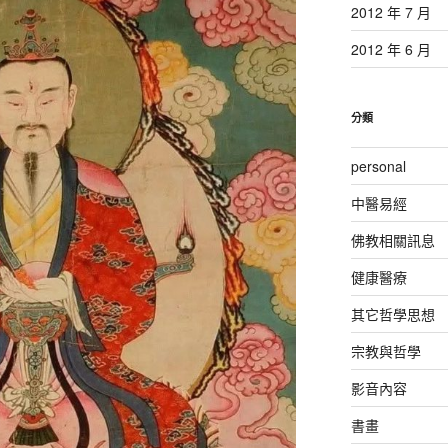
2012 年 7 月
2012 年 6 月
分類
personal
中醫易經
佛教相關訊息
健康醫療
其它哲學思想
宗教與哲學
影音內容
書畫