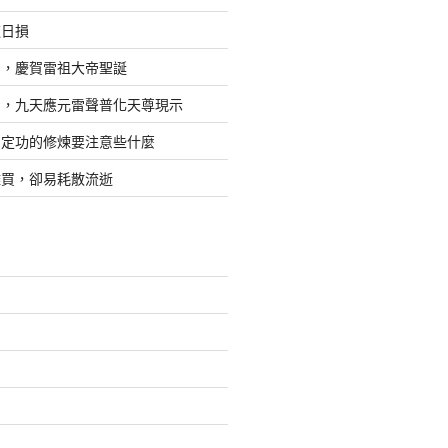
道日損
日，慶賀雷祖大帝聖誕
四，九天應元雷聲普化天尊現示
，定功的修煉要注意些什麼
難買，卻易耗散流逝