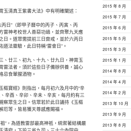
2015 年 8 月
霄玉清真王紫書大法》中有明確闡述：
2015 年 7 月
六丙日”（即甲子曆中的丙子、丙寅、丙
2015 年 6 月
方雷神考校世人善惡功過，並齊聚九天應
之日。道眾需提前三日齋戒，並於六丙日
2015 年 5 月
佑道法靈驗，此日特稱“雷會日”。
2015 年 3 月
三、廿三、初九、十九、廿九日，神霄玉
2015 年 1 月
霄雷法者，須於這些日子備辦供養，誠心
2014 年 8 月
格忌食葷腥酒物。
2014 年 4 月
玉樞寶經》則指出，每月初六及月中的“辛
2014 年 2 月
醜、辛酉、辛卯、辛未、辛亥，每月約有三
親察眾生之日。信眾若於此日誦持《玉樞
2013 年 10 月
解厄等，皆易獲天尊感應賜福。
2013 年 9 月
雷祖”，為道教雷部最高神祇，統禦著結構嚴
2013 年 8 月
玉清府，下設三省九司、三十六內院中