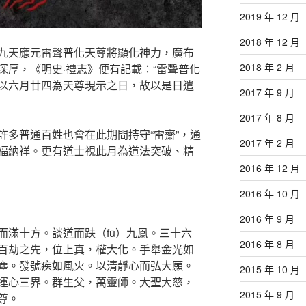
2019 年 12 月
2018 年 12 月
九天應元雷聲普化天尊將顯化神力，廣布
2018 年 2 月
深厚，《明史·禮志》便有記載：“雷聲普化
以六月廿四為天尊現示之日，故以是日遣
2017 年 9 月
2017 年 8 月
許多普通百姓也會在此期間持守“雷齋”，通
2017 年 2 月
福納祥。更有道士視此月為道法突破、精
2016 年 12 月
2016 年 10 月
2016 年 9 月
而滿十方。談道而趺（fū）九鳳。三十六
2016 年 8 月
百劫之先，位上真，權大化。手舉金光如
塵。發號疾如風火。以清靜心而弘大願。
2015 年 10 月
運心三界。群生父，萬靈師。大聖大慈，
2015 年 9 月
尊。