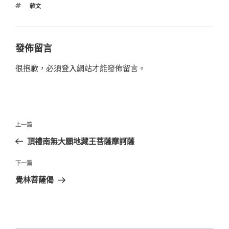
標
雜文
籤
發佈留言
很抱歉，必須
登入
網站才能發佈留言。
文
上
上一篇
章
一
頂禮南無大願地藏王菩薩摩訶薩
導
篇
覽
文
下
下一篇
章
一
覺林菩薩偈
篇
文
章