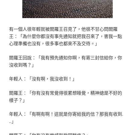
有一個人很年輕就被閻羅王召見了，他很不甘心問閻羅
王：
「為什麼你都沒有事先通知就把我召來了，害我一點
心理準
備也沒有，很多事也都來不及交待。」
閻羅王回說：「我有預先通知你啊，有寄三封信給你，你
沒
收到嗎？」
年輕人：「沒有啊，我沒收到！」
閻羅王：「你有沒有常覺得很累想睡覺，精神總是不好的
樣
子？」
年輕人：「有啊有啊！這就是你寄給我的信？那我有收到.
..」