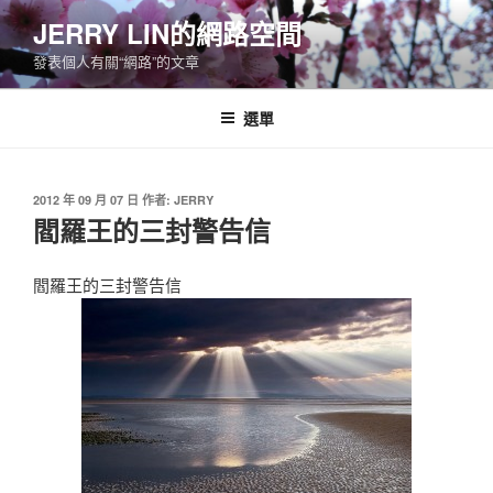
跳
JERRY LIN的網路空間
至
發表個人有關“網路”的文章
主
要
內
選單
容
發
2012 年 09 月 07 日
作者:
JERRY
佈
閻羅王的三封警告信
於
閻羅王的三封警告信