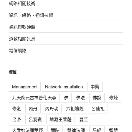
網路相關技術
資訊、網路、通訊技術
資訊與軟硬體
道教相關訊息
電信網路
標籤
Management
Network Installation
中醫
九天應元雷神普化天尊
佛
佛法
佛說
修煉
修道
內丹
內丹功
六祖壇經
呂仙祖
呂喦
呂洞賓
地藏王菩薩
夏至
大乘妙法蓮華經
彌陀
慧律法師
易經
智慧