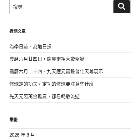
搜
搜
尋
尋
關
鍵
近期文章
字:
為學日益，為道日損
農曆六月廿四日，慶賀雷祖大帝聖誕
農曆六月二十四，九天應元雷聲普化天尊現示
修煉定的功夫，定功的修煉要注意些什麼
先天元炁萬金難買，卻易耗散流逝
彙整
2026 年 8 月