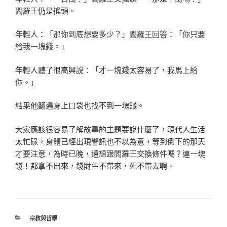
閻
羅王仍是搖頭。
年輕人：「那你到底想要多少？」閻羅王回答：「你只要
給
我一塊錢。」
年輕人聽了很高興說：「才一塊錢太容易了，我馬上給
你。
」
結果他翻遍身上口袋也找不到一塊錢。
大家應該很容易了解故事的主題要說什麼了，現代人生活
太
忙碌，身體已經出現警訊也不以為意，等到倒下的那天
才要
注意，為時已晚，還想跟閻羅王交換條件嗎？連一塊
錢！都
拿不出來，錢財生不帶來，死不帶去啊。
分
宗教與哲學
類