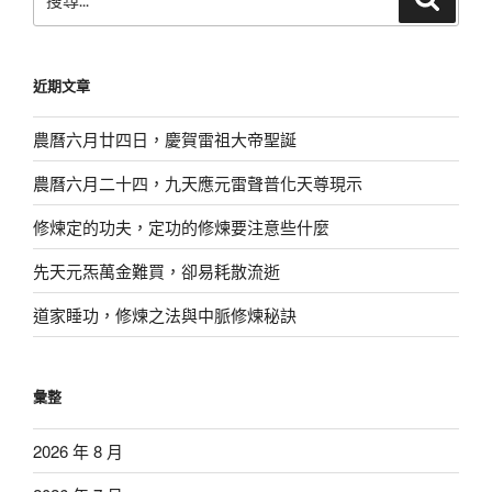
尋
尋
關
鍵
近期文章
字:
農曆六月廿四日，慶賀雷祖大帝聖誕
農曆六月二十四，九天應元雷聲普化天尊現示
修煉定的功夫，定功的修煉要注意些什麼
先天元炁萬金難買，卻易耗散流逝
道家睡功，修煉之法與中脈修煉秘訣
彙整
2026 年 8 月