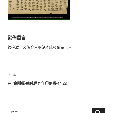
發佈留言
很抱歉，必須
登入
網站才能發佈留言。
文
上
上一篇
章
一
金剛經-唐咸通九年印刻版-14.22
導
篇
覽
文
章
搜
搜