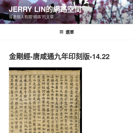
跳
JERRY LIN的網路空間
至
發表個人有關“網路”的文章
主
要
內
選單
容
金剛經-唐咸通九年印刻版-14.22