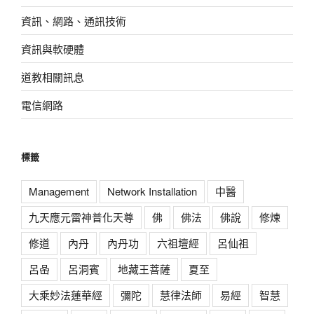
資訊、網路、通訊技術
資訊與軟硬體
道教相關訊息
電信網路
標籤
Management
Network Installation
中醫
九天應元雷神普化天尊
佛
佛法
佛說
修煉
修道
內丹
內丹功
六祖壇經
呂仙祖
呂喦
呂洞賓
地藏王菩薩
夏至
大乘妙法蓮華經
彌陀
慧律法師
易經
智慧