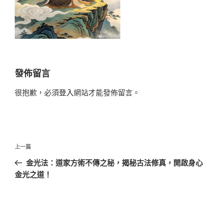
發佈留言
很抱歉，必須
登入
網站才能發佈留言。
文
上
上一篇
章
一
金光法：道家方術不傳之秘，揭秘古法修真，開啟身心
導
篇
金光之道！
覽
文
章