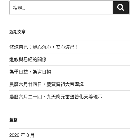
搜
搜
尋
尋
關
鍵
近期文章
字:
修煉自己：靜心沉心，安心渡己！
道教與易經的關係
為學日益，為道日損
農曆六月廿四日，慶賀雷祖大帝聖誕
農曆六月二十四，九天應元雷聲普化天尊現示
彙整
2026 年 8 月