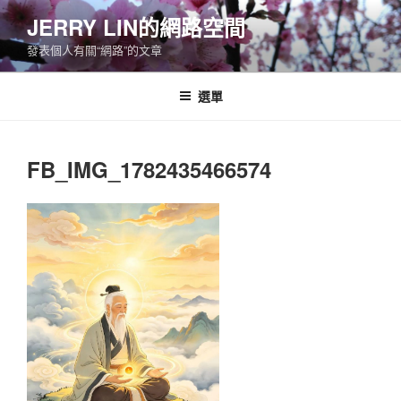
跳
JERRY LIN的網路空間
至
發表個人有關“網路”的文章
主
要
內
選單
容
FB_IMG_1782435466574