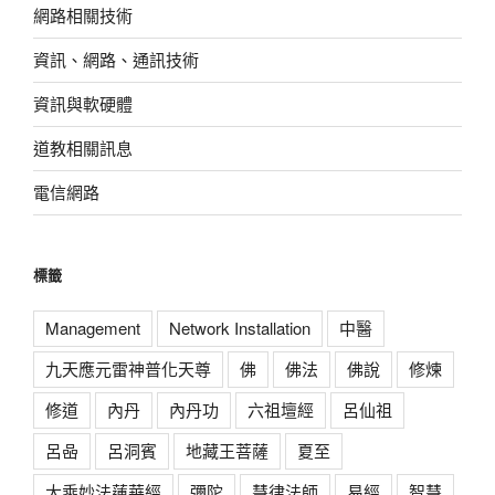
網路相關技術
資訊、網路、通訊技術
資訊與軟硬體
道教相關訊息
電信網路
標籤
Management
Network Installation
中醫
九天應元雷神普化天尊
佛
佛法
佛說
修煉
修道
內丹
內丹功
六祖壇經
呂仙祖
呂喦
呂洞賓
地藏王菩薩
夏至
大乘妙法蓮華經
彌陀
慧律法師
易經
智慧