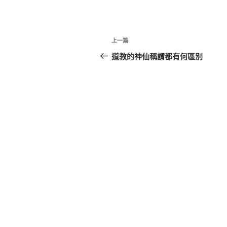
文
上
上一篇
章
一
道教的神仙稱謂都有何區別
篇
導
文
覽
章