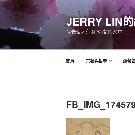
跳
至
JERRY LI
主
要
發表個人有關“網路”的文章
內
容
首頁
宗教與哲學
經營
FB_IMG_17457