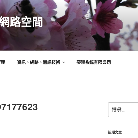
N的網路空間
管理
資訊、網路、通訊技術
葵曜系統有限公司
97177623
搜
尋
關
鍵
字:
近期文章