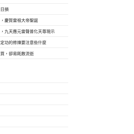
道日損
日，慶賀雷祖大帝聖誕
四，九天應元雷聲普化天尊現示
，定功的修煉要注意些什麼
難買，卻易耗散流逝