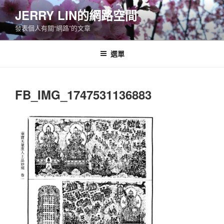
跳
JERRY LIN的網路空間
至
發表個人有關“網路”的文章
主
要
內
選單
容
FB_IMG_1747531136883