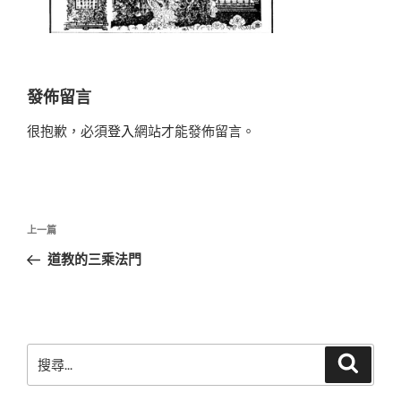
發佈留言
很抱歉，必須
登入
網站才能發佈留言。
文
上
上一篇
章
一
道教的三乘法門
導
篇
覽
文
章
搜
搜
尋
尋
關