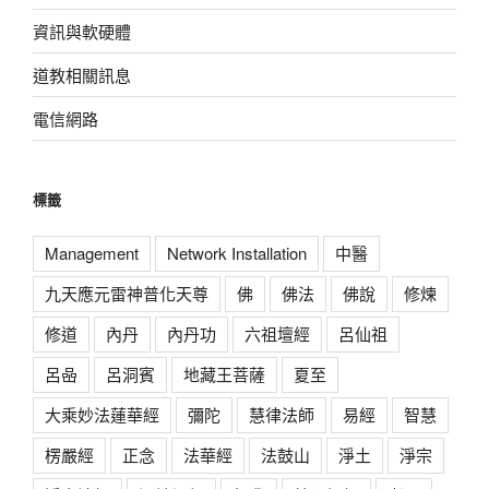
資訊與軟硬體
道教相關訊息
電信網路
標籤
Management
Network Installation
中醫
九天應元雷神普化天尊
佛
佛法
佛說
修煉
修道
內丹
內丹功
六祖壇經
呂仙祖
呂喦
呂洞賓
地藏王菩薩
夏至
大乘妙法蓮華經
彌陀
慧律法師
易經
智慧
楞嚴經
正念
法華經
法鼓山
淨土
淨宗