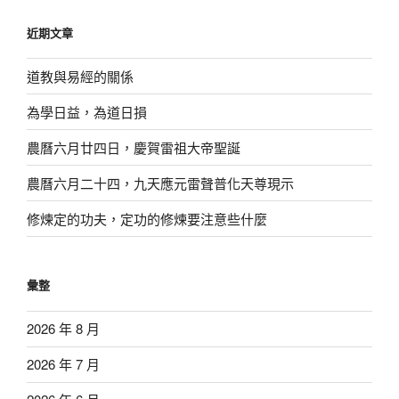
鍵
近期文章
字:
道教與易經的關係
為學日益，為道日損
農曆六月廿四日，慶賀雷祖大帝聖誕
農曆六月二十四，九天應元雷聲普化天尊現示
修煉定的功夫，定功的修煉要注意些什麼
彙整
2026 年 8 月
2026 年 7 月