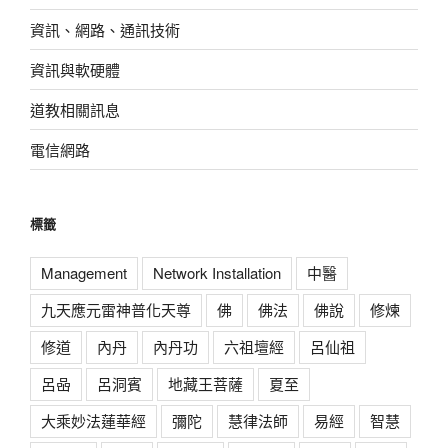
資訊、網路、通訊技術
資訊與軟硬體
道教相關訊息
電信網路
標籤
Management
Network Installation
中醫
九天應元雷神普化天尊
佛
佛法
佛說
修煉
修道
內丹
內丹功
六祖壇經
呂仙祖
呂喦
呂洞賓
地藏王菩薩
夏至
大乘妙法蓮華經
彌陀
慧律法師
易經
智慧