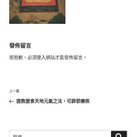
發佈留言
很抱歉，必須
登入
網站才能發佈留言。
文
上
上一篇
章
一
道教服食天地元氣之法，可辟邪療疾
導
篇
覽
文
章
搜
搜