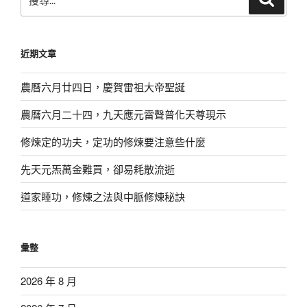
尋
尋
關
鍵
近期文章
字:
農曆六月廿四日，慶賀雷祖大帝聖誕
農曆六月二十四，九天應元雷聲普化天尊現示
修煉定的功夫，定功的修煉要注意些什麼
先天元炁萬金難買，卻易耗散流逝
道家睡功，修煉之法與中脈修煉秘訣
彙整
2026 年 8 月