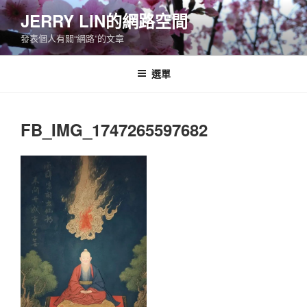
跳
JERRY LIN的網路空間
至
發表個人有關“網路”的文章
主
要
內
選單
容
FB_IMG_1747265597682