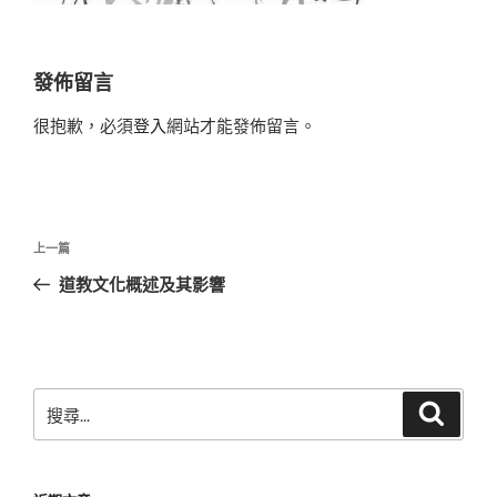
發佈留言
很抱歉，必須
登入
網站才能發佈留言。
文
上
上一篇
章
一
道教文化概述及其影響
導
篇
覽
文
章
搜
搜
尋
尋
關
鍵