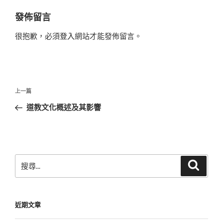
發佈留言
很抱歉，必須
登入
網站才能發佈留言。
文
上
上一篇
章
一
道教文化概述及其影響
導
篇
覽
文
章
搜
搜
尋
尋
關
鍵
近期文章
字: