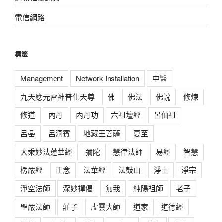
電信網路
標籤
Management
Network Installation
中醫
九天應元雷神普化天尊
佛
佛法
佛說
修煉
修道
內丹
內丹功
六祖壇經
呂仙祖
呂喦
呂洞賓
地藏王菩薩
夏至
大乘妙法蓮華經
彌陀
慧律法師
易經
智慧
楞嚴經
正念
法華經
法鼓山
淨土
淨宗
淨空法師
深妙禪偈
無我
純陽祖師
老子
聖嚴法師
莊子
虛雲大師
道家
道德經