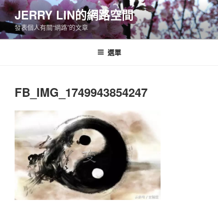
跳
JERRY LIN的網路空間
至
發表個人有關“網路”的文章
主
要
內
選單
容
FB_IMG_1749943854247