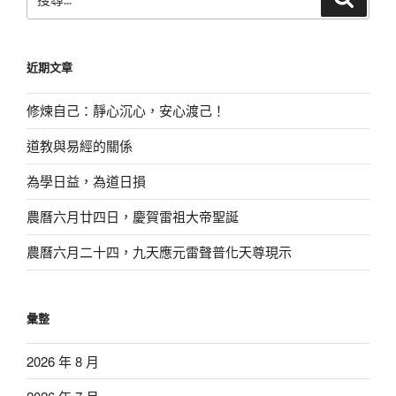
尋
尋
關
鍵
近期文章
字:
修煉自己：靜心沉心，安心渡己！
道教與易經的關係
為學日益，為道日損
農曆六月廿四日，慶賀雷祖大帝聖誕
農曆六月二十四，九天應元雷聲普化天尊現示
彙整
2026 年 8 月