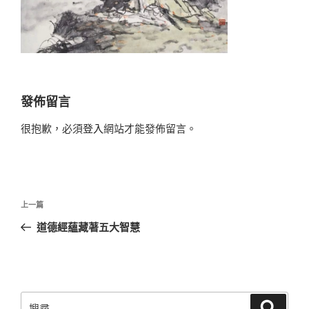
發佈留言
很抱歉，必須
登入
網站才能發佈留言。
文
上
上一篇
章
一
道德經蘊藏著五大智慧
導
篇
覽
文
章
搜
搜