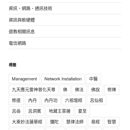
資訊、網路、通訊技術
資訊與軟硬體
道教相關訊息
電信網路
標籤
Management
Network Installation
中醫
九天應元雷神普化天尊
佛
佛法
佛說
修煉
修道
內丹
內丹功
六祖壇經
呂仙祖
呂喦
呂洞賓
地藏王菩薩
夏至
大乘妙法蓮華經
彌陀
慧律法師
易經
智慧