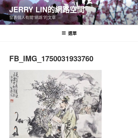
跳
JERRY LIN的網路空間
至
發表個人有關“網路”的文章
主
要
內
選單
容
FB_IMG_1750031933760