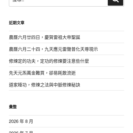
尋
尋
關
鍵
近期文章
字:
農曆六月廿四日，慶賀雷祖大帝聖誕
農曆六月二十四，九天應元雷聲普化天尊現示
修煉定的功夫，定功的修煉要注意些什麼
先天元炁萬金難買，卻易耗散流逝
道家睡功，修煉之法與中脈修煉秘訣
彙整
2026 年 8 月
2026 年 7 月