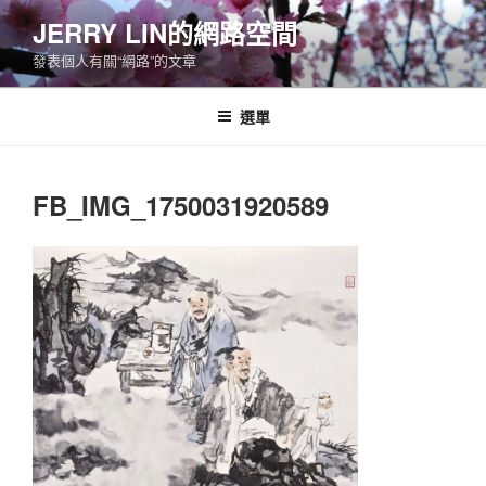
跳
JERRY LIN的網路空間
至
發表個人有關“網路”的文章
主
要
內
選單
容
FB_IMG_1750031920589