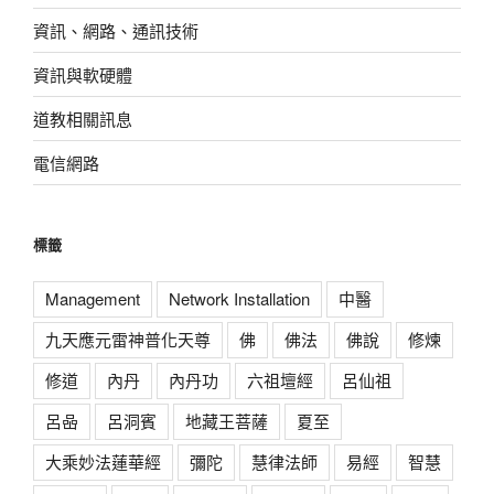
資訊、網路、通訊技術
資訊與軟硬體
道教相關訊息
電信網路
標籤
Management
Network Installation
中醫
九天應元雷神普化天尊
佛
佛法
佛說
修煉
修道
內丹
內丹功
六祖壇經
呂仙祖
呂喦
呂洞賓
地藏王菩薩
夏至
大乘妙法蓮華經
彌陀
慧律法師
易經
智慧