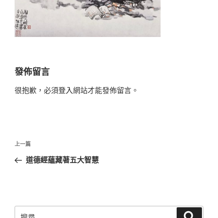
發佈留言
很抱歉，必須
登入
網站才能發佈留言。
文
上
上一篇
章
一
道德經蘊藏著五大智慧
導
篇
覽
文
章
搜
搜