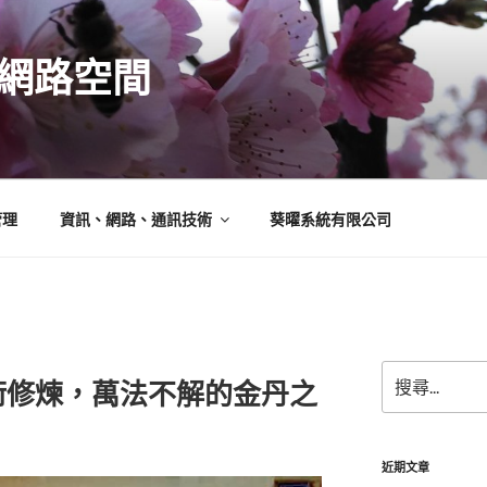
N的網路空間
管理
資訊、網路、通訊技術
葵曜系統有限公司
搜
術修煉，萬法不解的金丹之
尋
關
鍵
字:
近期文章