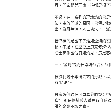
丹，開玄關等理論，這都是很了
不過，這一系列的理論講的只是“
法，由於門派的原因，只傳少數
密，歲月無情，人亡功失，一派
但倖存的是留下了浩如煙海的玄
秘，不過，在歷史上道家修煉“
隱士高手留傳真知灼見，這是客
三、“金丹”是丹田陰陽氣合和氣化
根據我幾十年研究玄門丹經，以及
有“頓法”。
丹家張伯端在《周易參同契》中說
疾”，即是修煉成人體具有自我
講的金剛不壞之體。