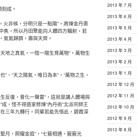
2013 年 7 月
頃刻成。
2013 年 6 月
物，火非候，分明只是一點陽”。將煉金丹奧
2013 年 5 月
中焦，所以丹田聚能向人體四方輻射，若
，氣氣歸臍，壽與天齊。
2013 年 4 月
2013 年 3 月
者天地之真氣，一陰一陽生育萬物”。萬物生
2013 年 2 月
2013 年 1 月
也”，“天之陽氣，唯日為本”，“萬物之生，
2012 年 12 月
2012 年 11 月
陽生反復，普化一聲雷”，這就是講人體場與
”成，怪不得道家修煉“內丹術”北派宗師王
2012 年 10 月
不在三年九轉行。同輩若能先悟此，碧霞深
2012 年 9 月
2012 年 8 月
聖月，照耀金庭”，“七竅相通，竅竅光