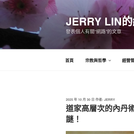
跳
至
JERRY LI
主
要
發表個人有關“網路”的文章
內
容
首頁
宗教與哲學
經營
發
2025 年 10 月 30 日
作者:
JERRY
佈
道家高層次的內丹
於
謎！