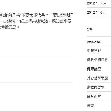
2012 年 7 月
2012 年 6 月
修煉“內丹術”不要太迷信書本，要辯證地研
，古詩講：“紙上得來總覺淺，絕知此事要
修煉者沉思。
分類
personal
中醫易經
佛教相關訊息
健康醫療
其它哲學思想
宗教與哲學
影音內容
書畫