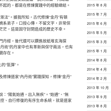
不起的，都是在修煉實踐中的經驗總結。
2015 年 8 月
2015 年 7 月
漸法”。據我所知，古代修煉“金丹”有頓
嫡系弟子，口授心傳，不留文字，非常保
2015 年 6 月
茫茫，這是固守封閉造成的歷史不幸。
2015 年 5 月
門丹經，後代還可以鑽進故紙堆玄海探
2015 年 3 月
內丹術”的丹家中也有革新與保守兩派，也有
2015 年 1 月
觀存在。
2014 年 8 月
的“氫彈”。
2014 年 4 月
修煉道家“內丹術”實踐探知，修煉“金丹”
2014 年 2 月
2013 年 10 月
：“陽氣始通，出入無疾”。“始通”、“無
2013 年 9 月
調控、自行修復的有序生命系統，就是道家
2013 年 8 月