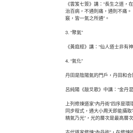
《雲笈七簽》講：“長生之道，
治百病，不通則痛，通則不痛。
竅，皆一氣之所通”。
3. “聚氣”
《黃庭經》講：“仙人道士非有神
4. “氣化”
丹田是陰陽氣的門戶，丹田和合
呂純陽《敲爻歌》中講：“金丹混
上列修煉道家“內丹術”四序是環
同步程式，通大小周天即能攝取
精氣乃光”，光的層次是最高層
古代道家修煉“內丹術”，在修