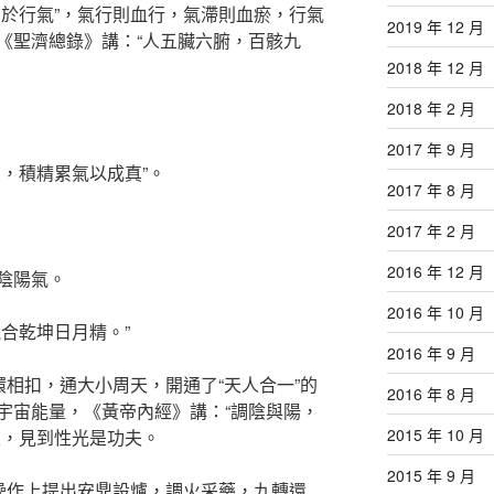
在於行氣”，氣行則血行，氣滯則血瘀，行氣
2019 年 12 月
《聖濟總錄》講：“人五臟六腑，百骸九
2018 年 12 月
2018 年 2 月
2017 年 9 月
，積精累氣以成真”。
2017 年 8 月
2017 年 2 月
2016 年 12 月
陰陽氣。
2016 年 10 月
合乾坤日月精。”
2016 年 9 月
環相扣，通大小周天，開通了“天人合一”的
2016 年 8 月
宇宙能量，《黃帝內經》講：“調陰與陽，
2015 年 10 月
次，見到性光是功夫。
2015 年 9 月
煉操作上提出安鼎設爐，調火采藥，九轉還