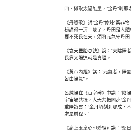
四、攝取太陽能量，“金丹”刹那
《丹髓歌》講“金丹”修煉“藥非
秘講得一清二楚了，丹田是人體
要不死長在天，須將元氣守丹田
《袁天罡胎息訣》說：“夫陰陽
長靠太陽這就是真理。
《黃帝內經》講：“元氣者，陽氣
皆由陽氣”。
呂純陽在《百字碑》中講：“陰
宇宙場共振，人天共振同步“金丹
重陽詩雲：“金丹頃刻刹那成，
處是前程。”
《高上玉皇心印妙經》講：“聖日