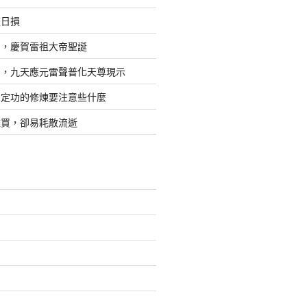
道日損
日，慶賀雷祖大帝聖誕
四，九天應元雷聲普化天尊現示
，定功的修煉要注意些什麼
難買，卻易耗散流逝