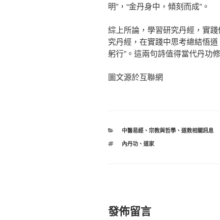
明”，“金丹身中，傾刻而成”。
綜上所論，學習研究丹經，實踐
究丹經，在實踐中思考總結悟道
躬行”。這兩句詩值得當代丹功
圖文源於互聯網
分
中醫易經
、
宗教與哲學
、
道教相關訊息
類
標
內丹功
、
道家
籤
發佈留言