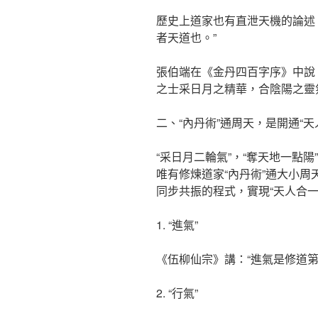
歷史上道家也有直泄天機的論述，
者天道也。”
張伯端在《金丹四百字序》中說：
之士采日月之精華，合陰陽之靈氣
二、“內丹術”通周天，是開通“
“采日月二輪氣”，“奪天地一點
唯有修煉道家“內丹術”通大小
同步共振的程式，實現“天人合一
1. “進氣”
《伍柳仙宗》講：“進氣是修道第
2. “行氣”