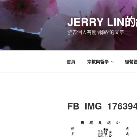
跳
至
JERRY LI
主
要
發表個人有關“網路”的文章
內
容
首頁
宗教與哲學
經營
FB_IMG_17639