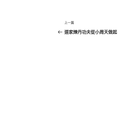
文
上
上一篇
章
一
道家煉丹功夫從小周天做起
篇
導
文
覽
章