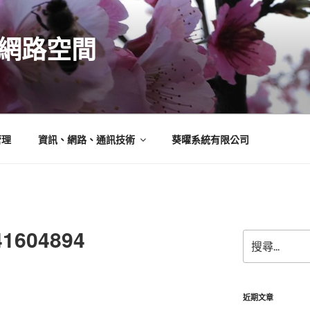
N的網路空間
管理
資訊、網路、通訊技術
葵曜系統有限公司
41604894
搜
尋
關
鍵
字:
近期文章