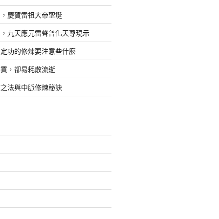
日，慶賀雷祖大帝聖誕
四，九天應元雷聲普化天尊現示
，定功的修煉要注意些什麼
難買，卻易耗散流逝
煉之法與中脈修煉秘訣