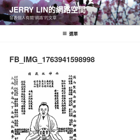
跳
JERRY LIN的網路空間
至
發表個人有關“網路”的文章
主
要
內
選單
容
FB_IMG_1763941598998