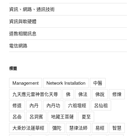
資訊、網路、通訊技術
資訊與軟硬體
道教相關訊息
電信網路
標籤
Management
Network Installation
中醫
九天應元雷神普化天尊
佛
佛法
佛說
修煉
修道
內丹
內丹功
六祖壇經
呂仙祖
呂喦
呂洞賓
地藏王菩薩
夏至
大乘妙法蓮華經
彌陀
慧律法師
易經
智慧