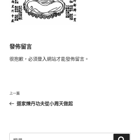
發佈留言
很抱歉，必須
登入
網站才能發佈留言。
文
上
上一篇
章
一
道家煉丹功夫從小周天做起
導
篇
覽
文
章
搜
搜