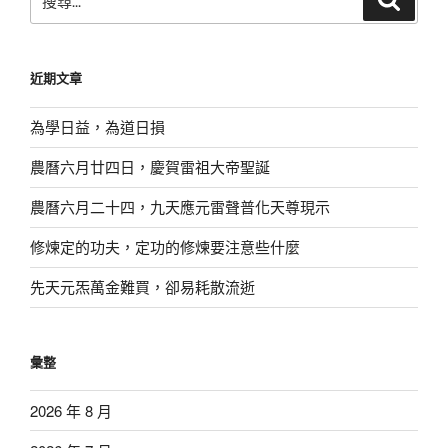
尋
尋
關
鍵
近期文章
字:
為學日益，為道日損
農曆六月廿四日，慶賀雷祖大帝聖誕
農曆六月二十四，九天應元雷聲普化天尊現示
修煉定的功夫，定功的修煉要注意些什麼
先天元炁萬金難買，卻易耗散流逝
彙整
2026 年 8 月