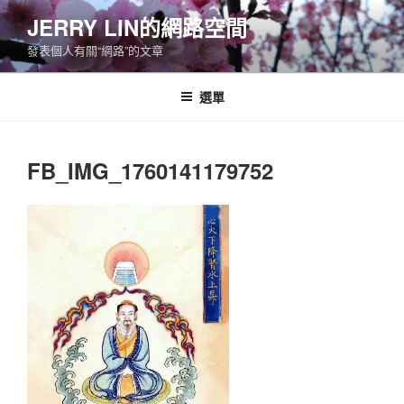
跳
JERRY LIN的網路空間
至
發表個人有關“網路”的文章
主
要
內
選單
容
FB_IMG_1760141179752