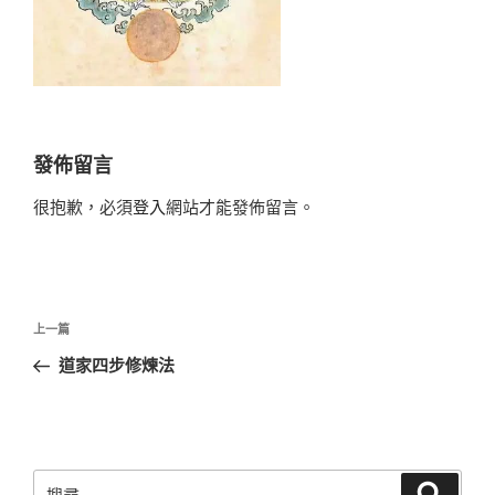
發佈留言
很抱歉，必須
登入
網站才能發佈留言。
文
上
上一篇
章
一
道家四步修煉法
導
篇
覽
文
章
搜
搜