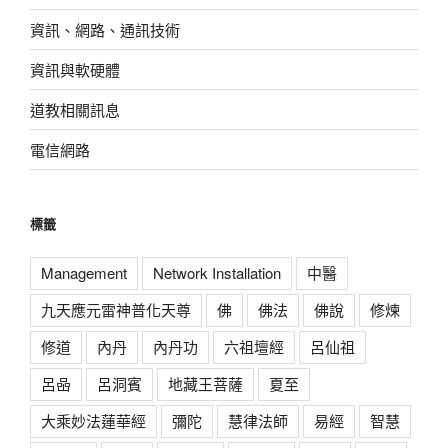
資訊、網路、通訊技術
資訊與軟硬體
道教相關訊息
電信網路
標籤
Management
Network Installation
中醫
九天應元雷神普化天尊
佛
佛法
佛說
修煉
修道
內丹
內丹功
六祖壇經
呂仙祖
呂喦
呂洞賓
地藏王菩薩
夏至
大乘妙法蓮華經
彌陀
慧律法師
易經
智慧