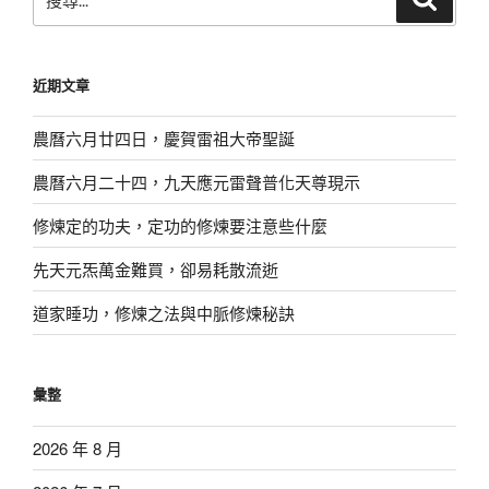
尋
尋
關
鍵
近期文章
字:
農曆六月廿四日，慶賀雷祖大帝聖誕
農曆六月二十四，九天應元雷聲普化天尊現示
修煉定的功夫，定功的修煉要注意些什麼
先天元炁萬金難買，卻易耗散流逝
道家睡功，修煉之法與中脈修煉秘訣
彙整
2026 年 8 月