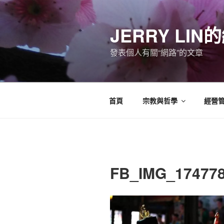
跳
至
JERRY LI
主
要
發表個人有關“網路”的文章
內
容
首頁
宗教與哲學
經營
FB_IMG_17477