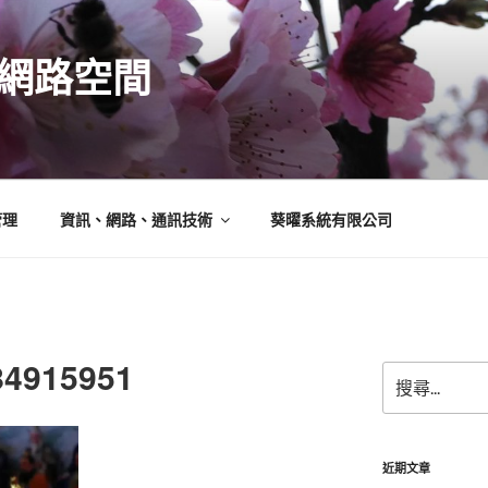
N的網路空間
管理
資訊、網路、通訊技術
葵曜系統有限公司
84915951
搜
尋
關
鍵
字:
近期文章