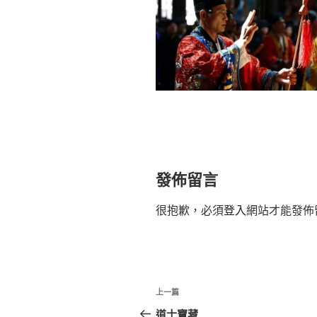
發佈留言
很抱歉，必須
登入
網站才能發佈
文
上
上一篇
章
一
道士寶藏