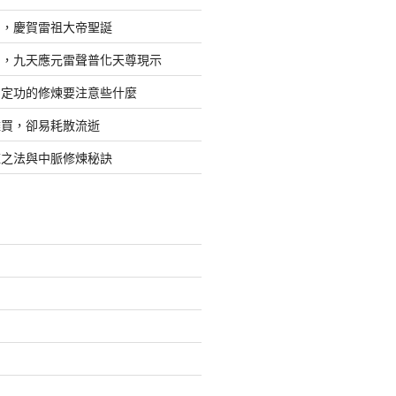
日，慶賀雷祖大帝聖誕
四，九天應元雷聲普化天尊現示
，定功的修煉要注意些什麼
難買，卻易耗散流逝
煉之法與中脈修煉秘訣