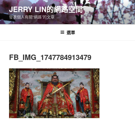
跳
JERRY LIN的網路空間
至
發表個人有關“網路”的文章
主
要
內
選單
容
FB_IMG_1747784913479