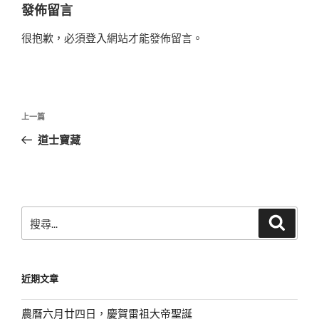
發佈留言
很抱歉，必須
登入
網站才能發佈留言。
文
上
上一篇
章
一
道士寶藏
導
篇
覽
文
章
搜
搜
尋
尋
關
鍵
近期文章
字:
農曆六月廿四日，慶賀雷祖大帝聖誕