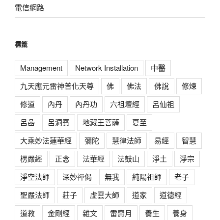
電信網路
標籤
Management
Network Installation
中醫
九天應元雷神普化天尊
佛
佛法
佛說
修煉
修道
內丹
內丹功
六祖壇經
呂仙祖
呂喦
呂洞賓
地藏王菩薩
夏至
大乘妙法蓮華經
彌陀
慧律法師
易經
智慧
楞嚴經
正念
法華經
法鼓山
淨土
淨宗
淨空法師
深妙禪偈
無我
純陽祖師
老子
聖嚴法師
莊子
虛雲大師
道家
道德經
道教
金剛經
雜文
雷齋月
養生
養身