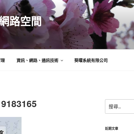
N的網路空間
管理
資訊、網路、通訊技術
葵曜系統有限公司
19183165
搜
尋
關
鍵
字:
近期文章