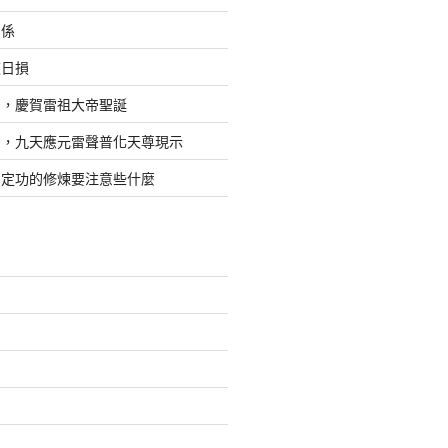
關係
道日損
日，慶賀雷祖大帝聖誕
四，九天應元雷聲普化天尊現示
，定功的修煉要注意些什麼