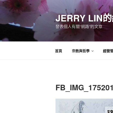
跳
至
JERRY LI
主
要
發表個人有關“網路”的文章
內
容
首頁
宗教與哲學
經營
FB_IMG_17520