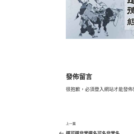
發佈留言
很抱歉，必須
登入
網站才能發佈
文
上
上一篇
章
一
道可道非常道名可名非常名