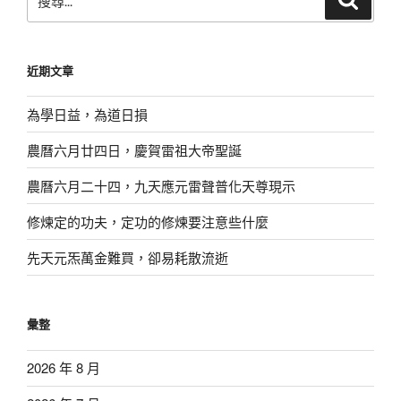
尋
尋
關
鍵
近期文章
字:
為學日益，為道日損
農曆六月廿四日，慶賀雷祖大帝聖誕
農曆六月二十四，九天應元雷聲普化天尊現示
修煉定的功夫，定功的修煉要注意些什麼
先天元炁萬金難買，卻易耗散流逝
彙整
2026 年 8 月