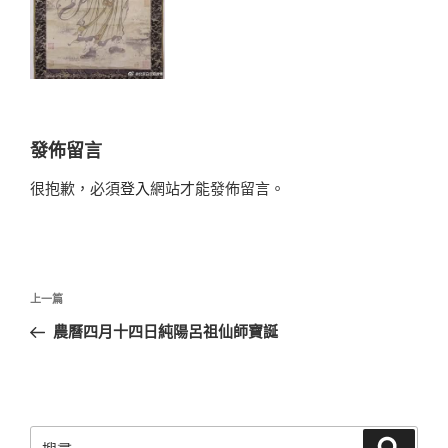
發佈留言
很抱歉，必須
登入
網站才能發佈留言。
文
上
上一篇
章
一
農曆四月十四日純陽呂祖仙師寶誕
導
篇
覽
文
章
搜
搜