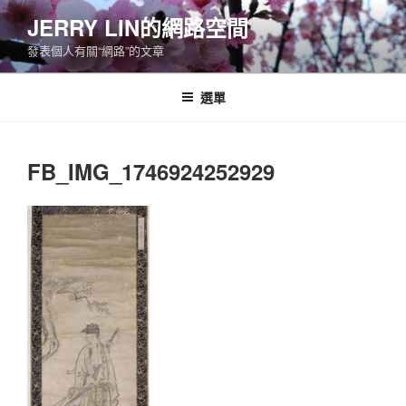
跳
JERRY LIN的網路空間
至
發表個人有關“網路”的文章
主
要
內
選單
容
FB_IMG_1746924252929