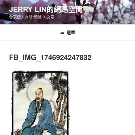
跳
JERRY LIN的網路空間
至
發表個人有關“網路”的文章
主
要
內
選單
容
FB_IMG_1746924247832