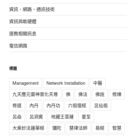
資訊、網路、通訊技術
資訊與軟硬體
道教相關訊息
電信網路
標籤
Management
Network Installation
中醫
九天應元雷神普化天尊
佛
佛法
佛說
修煉
修道
內丹
內丹功
六祖壇經
呂仙祖
呂喦
呂洞賓
地藏王菩薩
夏至
大乘妙法蓮華經
彌陀
慧律法師
易經
智慧