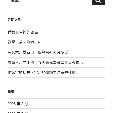
尋
尋
關
鍵
近期文章
字:
道教與易經的關係
為學日益，為道日損
農曆六月廿四日，慶賀雷祖大帝聖誕
農曆六月二十四，九天應元雷聲普化天尊現示
修煉定的功夫，定功的修煉要注意些什麼
彙整
2026 年 8 月