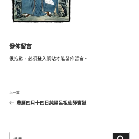
發佈留言
很抱歉，必須
登入
網站才能發佈留言。
文
上
上一篇
章
一
農曆四月十四日純陽呂祖仙師寶誕
導
篇
覽
文
章
搜
搜