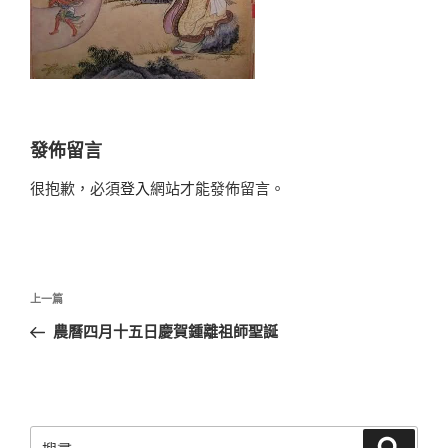
發佈留言
很抱歉，必須
登入
網站才能發佈留言。
文
上
上一篇
章
一
農曆四月十五日慶賀鍾離祖師聖誕
導
篇
覽
文
章
搜
搜