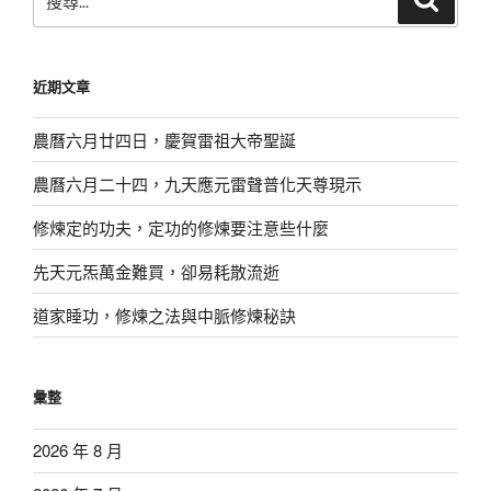
尋
尋
關
鍵
近期文章
字:
農曆六月廿四日，慶賀雷祖大帝聖誕
農曆六月二十四，九天應元雷聲普化天尊現示
修煉定的功夫，定功的修煉要注意些什麼
先天元炁萬金難買，卻易耗散流逝
道家睡功，修煉之法與中脈修煉秘訣
彙整
2026 年 8 月