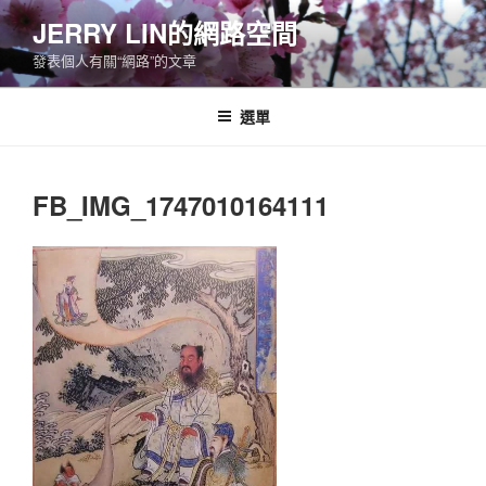
跳
JERRY LIN的網路空間
至
發表個人有關“網路”的文章
主
要
內
選單
容
FB_IMG_1747010164111