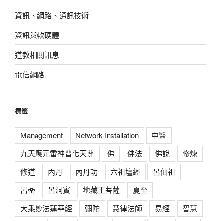
資訊、網路、通訊技術
資訊與軟硬體
道教相關訊息
電信網路
標籤
Management
Network Installation
中醫
九天應元雷神普化天尊
佛
佛法
佛說
修煉
修道
內丹
內丹功
六祖壇經
呂仙祖
呂喦
呂洞賓
地藏王菩薩
夏至
大乘妙法蓮華經
彌陀
慧律法師
易經
智慧