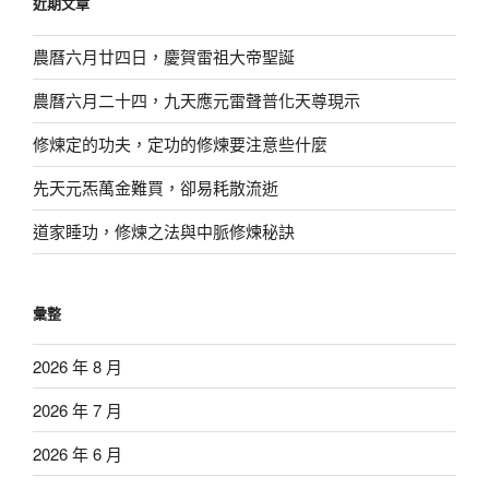
近期文章
字:
農曆六月廿四日，慶賀雷祖大帝聖誕
農曆六月二十四，九天應元雷聲普化天尊現示
修煉定的功夫，定功的修煉要注意些什麼
先天元炁萬金難買，卻易耗散流逝
道家睡功，修煉之法與中脈修煉秘訣
彙整
2026 年 8 月
2026 年 7 月
2026 年 6 月