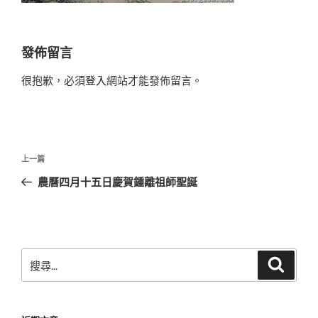
發佈留言
很抱歉，必須
登入
網站才能發佈留言。
文
上
上一篇
章
一
農曆四月十五日慶賀鍾離祖師聖誕
導
篇
覽
文
章
搜
搜
尋
尋
關
鍵