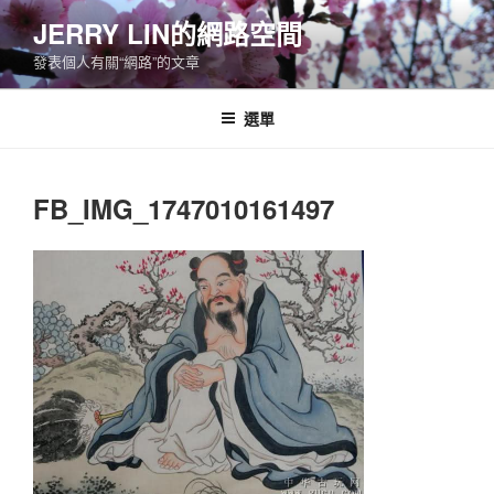
跳
JERRY LIN的網路空間
至
發表個人有關“網路”的文章
主
要
內
選單
容
FB_IMG_1747010161497