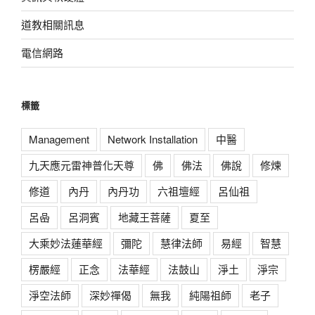
道教相關訊息
電信網路
標籤
Management
Network Installation
中醫
九天應元雷神普化天尊
佛
佛法
佛說
修煉
修道
內丹
內丹功
六祖壇經
呂仙祖
呂喦
呂洞賓
地藏王菩薩
夏至
大乘妙法蓮華經
彌陀
慧律法師
易經
智慧
楞嚴經
正念
法華經
法鼓山
淨土
淨宗
淨空法師
深妙禪偈
無我
純陽祖師
老子