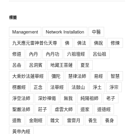
標籤
Management
Network Installation
中醫
九天應元雷神普化天尊
佛
佛法
佛說
修煉
修道
內丹
內丹功
六祖壇經
呂仙祖
呂喦
呂洞賓
地藏王菩薩
夏至
大乘妙法蓮華經
彌陀
慧律法師
易經
智慧
楞嚴經
正念
法華經
法鼓山
淨土
淨宗
淨空法師
深妙禪偈
無我
純陽祖師
老子
聖嚴法師
莊子
虛雲大師
道家
道德經
道教
金剛經
雜文
雷齋月
養生
養身
黃帝內經