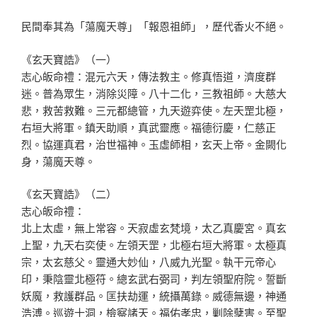
民間奉其為「蕩魔天尊」「報恩祖師」，歷代香火不絕。
《玄天寶誥》（一）
志心皈命禮：混元六天，傳法教主。修真悟道，濟度群
迷。普為眾生，消除災障。八十二化，三教祖師。大慈大
悲，救苦救難。三元都總管，九天遊弈使。左天罡北極，
右垣大將軍。鎮天助順，真武靈應。福德衍慶，仁慈正
烈。協運真君，治世福神。玉虛師相，玄天上帝。金闕化
身，蕩魔天尊。
《玄天寶誥》（二）
志心皈命禮：
北上太虛，無上常容。天寂虛玄梵境，太乙真慶宮。真玄
上聖，九天右奕使。左領天罡，北極右垣大將軍。太極真
宗，太玄慈父。靈通大妙仙，八威九光聖。執干元帝心
印，秉陰靈北極符。總玄武右弼司，判左領聖府院。誓斷
妖魔，救護群品。匡扶劫運，統攝萬錄。威德無邊，神通
浩溥。巡遊十洞，檢察諸天。福佑孝忠，剿除孽害。至聖