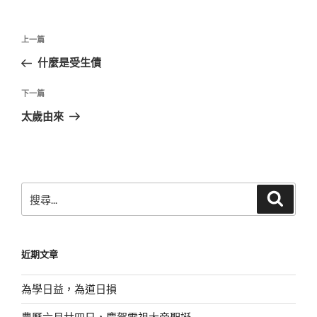
文
上
上一篇
章
一
什麼是受生債
導
篇
覽
文
下
下一篇
章
一
太歲由來
篇
文
章
搜
搜
尋
尋
關
鍵
近期文章
字:
為學日益，為道日損
農曆六月廿四日，慶賀雷祖大帝聖誕