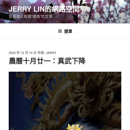
跳
JERRY LIN的網路空間
至
發表個人有關“網路”的文章
主
要
內
選單
容
發
2025 年 12 月 10 日
作者:
JERRY
佈
農曆十月廿一：真武下降
於