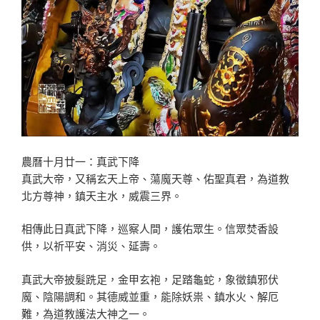
農曆十月廿一：真武下降
真武大帝，又稱玄天上帝、蕩魔天尊、佑聖真君，為道教
北方尊神，鎮天主水，威震三界。
相傳此日真武下降，巡察人間，護佑眾生。信眾焚香設
供，以祈平安、消災、延壽。
真武大帝披髮跣足，金甲玄袍，足踏龜蛇，象徵鎮邪伏
魔、陰陽調和。其德威並重，能除妖祟、鎮水火、解厄
難，為道教護法大神之一。