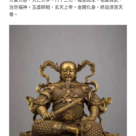
治世福神。玉虛師相，玄天上帝。金闕化身，終劫濟苦天
尊。