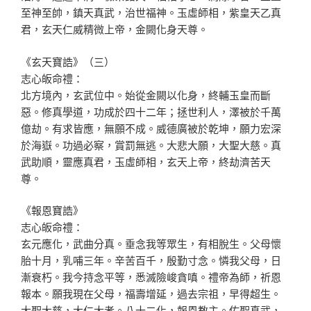
至神至帥，鎮天真武，治世福神。玉虛師相，紫皇天乙真
君，玄天仁威精微上帝，金闕化身天尊。
《玄天寶誥》（三）
志心皈命禮：
北方境內，玄武位中。始從金闕以化身，終輔玉皇而斷
惡。修真學道，功成於四十二年；拯世利人，澤被於千萬
億劫。有求皆應，無願不成。威德廣被於乾坤，願力宏深
於海嶽。功過必察，賞罰無逃。大悲大願，大聖大慈。真
武助順，靈應真君，玉虛師相，玄天上帝，終劫濟苦天
尊。
《報恩寶誥》
志心皈命禮：
玄元應化，武曲分真。垂念我等眾生，有相脫生。父母懷
胎十月，乳哺三年。辛苦百千，殷勤寸念。憐我父母，日
漸衰朽。我今持念平等，悉滅險峻貪嗔。禮帝為師，祈恩
報本。願我現在父母，福壽增延，過去宗祖，早得超生。
大聖大慈，大仁大孝。八十二化，報恩教主。佑聖真武，