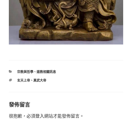
分
宗教與哲學
、
道教相關訊息
類
標
玄天上帝
、
真武大帝
籤
發佈留言
很抱歉，必須
登入
網站才能發佈留言。