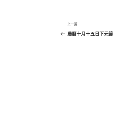
文
上
上一篇
章
一
農曆十月十五日下元節
篇
導
文
覽
章