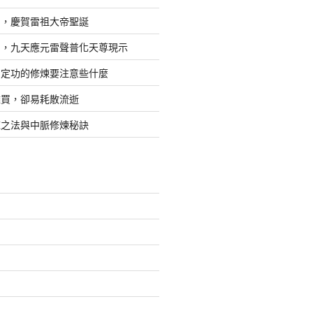
日，慶賀雷祖大帝聖誕
四，九天應元雷聲普化天尊現示
，定功的修煉要注意些什麼
難買，卻易耗散流逝
煉之法與中脈修煉秘訣