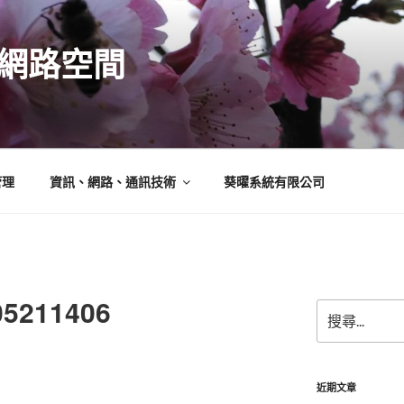
N的網路空間
管理
資訊、網路、通訊技術
葵曜系統有限公司
05211406
搜
尋
關
鍵
字:
近期文章