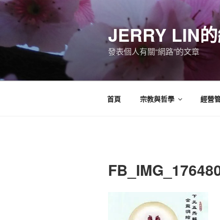
跳
至
JERRY LI
主
要
發表個人有關“網路”的文章
內
容
首頁
宗教與哲學
經營
FB_IMG_17648